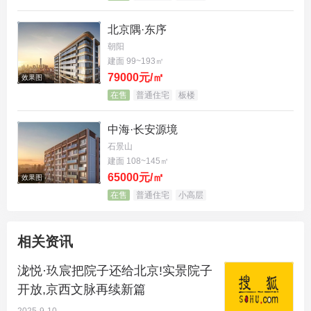
北京隅·东序
朝阳
建面 99~193㎡
79000元/㎡
效果图
半山稀缺地段，平衡自然与繁华
在售
普通住宅
板楼
“非稀缺之地，不筑传世之宅”，泷悦·玖宸的择址理
中海·长安源境
念，体现了中国电建地产对高端居住需求的深刻洞
石景山
察。项目择址京西半山，既享有“近山而不靠山”的绝
建面 108~145㎡
65000元/㎡
佳生态环境，又能便捷链接城市核心资源，实现“出
效果图
在售
普通住宅
小高层
则繁华，入则静谧”的理想生活状态。
相关资讯
泷悦·玖宸把院子还给北京!实景院子
开放,京西文脉再续新篇