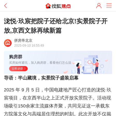
泷悦·玖宸把院子还给北京!实景院子开
放,京西文脉再续新篇
拼房帝北京
2025-09-10 16:55:49
购房群
买房如何避坑，加入购房群，看看他们怎么说
立即进群
导语：半山藏境，实景院子盛装启幕
2025 年 9 月 5 日，中国电建地产匠心打造的泷悦·玖
宸项目，在京西半山之上正式开放实景院子。活动现
场吸引150余家主流媒体齐聚，共同见证这一承载东
方院落文化与高端居住理想的时刻。此次开放不仅揭