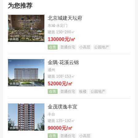
在建筑与园林设计上，泷悦·玖宸以苏州拙政园为蓝
为您推荐
本，借鉴江南园林“移步换景”的造园精髓，同时融入
北京城建天坛府
京西皇家规制的庄重典雅。将源自传统中式建筑符
东城-永定门
号，以现代工艺重新演绎，既保留了东方美学的意
建面 150~280㎡
130000元/㎡
效果图
境，又满足了当代生活的功能需求。这种“取法传
在售
普通住宅
小高层
公园地产
统，创新表达”的理念，让居住空间不再是冰冷的建
筑，而是承载家族记忆与文化认同的精神家园。
金隅·花溪云锦
通州
建面 108~153㎡
52000元/㎡
效果图
在售
普通住宅
板楼
公园地产
金茂璞逸丰宜
丰台
建面 135~192㎡
90000元/㎡
效果图
在售
普通住宅
小高层