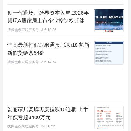
创一代退场、跨界资本入局:2026年
频现A股家居上市企业控制权迁徙
搜狐焦点家居服务号
8-6 18:26
悍高最新打假战果通报:联动18省,斩
断假货链条54处
搜狐焦点家居服务号
8-6 14:54
从城市维度看，泷悦·玖宸 3 公里内可享金融街融悦
汇、檀谷生活汇等商业配套，10 公里内覆盖龙湖天
街、中骏世界城、首钢园等大型商圈，同时周边医
爱丽家居复牌再度拉涨10连板 上半
疗、教育资源完备，四纵三横路网畅达，轻松满足业
年预亏超3400万元
主日常生活与社交需求。这种“半山生态+城市配
搜狐焦点家居服务号
8-6 11:25
套”的双重优势，让择址本身成为一种生活品质的保