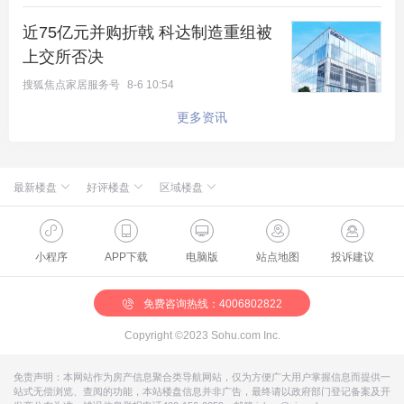
证。
近75亿元并购折戟 科达制造重组被
上交所否决
搜狐焦点家居服务号
8-6 10:54
更多资讯
最新楼盘
好评楼盘
区域楼盘
绿城·朗月和风
北京楼盘
桃源新都孔雀城
新航城世界映
海淀楼盘
华银天鹅湖
怀柔国贤府
石景山楼盘
温泉新都孔雀城
缦合北京
昌平楼盘
中海北京世家
懋源·騴橒臺
丰台楼盘
燕都古城·和园
北京城建·文华知筑
大兴楼盘
空港新都孔雀城 国门壹号
小程序
APP下载
电脑版
站点地图
投诉建议
北京城建·和知筑|铂瑞
房山楼盘
中冶兴隆新城·红石郡
北京建工·嘉棠雅序
朝阳楼盘
路劲阳光城
国樾天颂
通州楼盘
富力和园
半山院子即将实境绽放，邀您共赏院境之美
兴创·万象茗筑
顺义楼盘
路劲阳光城商业
门头沟楼盘
八达岭孔雀城·盛景新都
怀柔楼盘
京第银座
免费咨询热线：4006802822
据了解，泷悦·玖宸此次开放的实景院子样板间，融
Copyright ©2023 Sohu.com Inc.
合了江南园林的精致与北方庭院的大气。通过功能、
空间、景观、细节等多方面打造，营造出“一步一
免责声明：本网站作为房产信息聚合类导航网站，仅为方便广大用户掌握信息而提供一
站式无偿浏览、查阅的功能，本站楼盘信息并非广告，最终请以政府部门登记备案及开