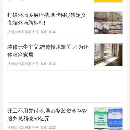
2025-9-10
打破外墙多层桎梏,西卡M砂浆定义
高端外墙新标杆!
搜狐焦点家居服务号
8-6 18:34
装修无尘主义:跨越技术难关,只为还
你洁净家居
从自然维度看，京西半山区域拥有不可复制的生态资
搜狐焦点家居服务号
8-6 18:34
源，山间云雾缭绕，林木葱郁，为居住者提供了天然
的“城市绿肺”。项目容积率仅为1.05，在规划时充分
尊重地形地貌，让建筑自然生长于半山之上，最大限
度保留了原生植被与景观层次，使业主推窗即可见山
景，出门便能享绿意。
开工不用先付款,圣都整装资金存管
服务总额破50亿元
搜狐焦点家居服务号
8-6 18:32