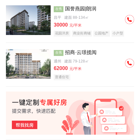
国誉燕园|朗润
在售
昌平
建面 88-134㎡
30000
元/平米
花园洋房
商业街商铺
公园地产
小户型
低总价
名企盘
招商·云璟揽阅
在售
通州
建面 79-128㎡
62000
元/平米
普通住宅