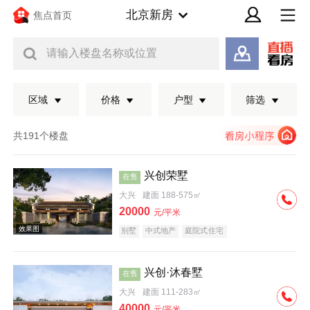
北京新房
焦点首页
请输入楼盘名称或位置
区域
价格
户型
筛选
共191个楼盘
兴创荣墅
在售
大兴
建面 188-575㎡
20000
元/平米
别墅
中式地产
庭院式住宅
兴创·沐春墅
在售
效果图
大兴
建面 111-283㎡
40000
元/平米