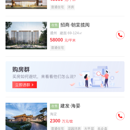
普通住宅
洋房
招商·朝棠揽阅
在售
通州
建面 69-124㎡
58000
元/平米
普通住宅
建发·海晏
在售
海淀
2300
万元/套
普通住宅
花园洋房
大平层
名企盘