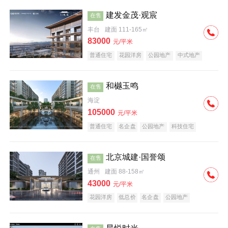
建发金茂·观宸
在售
丰台
建面 111-165㎡
83000
元/平米
普通住宅
花园洋房
公园地产
中式地产
大平层
名企盘
和樾玉鸣
在售
海淀
105000
元/平米
普通住宅
名企盘
公园地产
科技住宅
北京城建·国誉颂
在售
通州
建面 88-158㎡
43000
元/平米
花园洋房
低总价
名企盘
公园地产