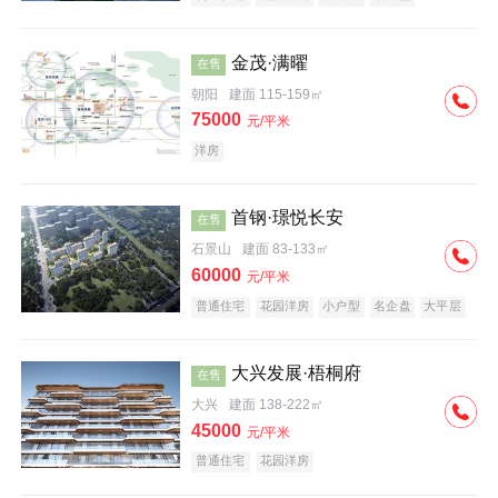
科技住宅
中式地产
河景地产
金茂·满曜
在售
朝阳
建面 115-159㎡
75000
元/平米
洋房
首钢·璟悦长安
在售
石景山
建面 83-133㎡
60000
元/平米
普通住宅
花园洋房
小户型
名企盘
大平层
大兴发展·梧桐府
在售
大兴
建面 138-222㎡
45000
元/平米
普通住宅
花园洋房