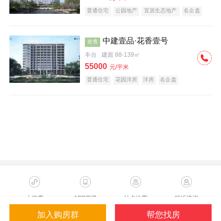
普通住宅
公园地产
宜居生态地产
名企盘
中建壹品·花香壹号
在售
丰台
建面 88-139㎡
55000
元/平米
普通住宅
花园洋房
洋房
名企盘
小程序
APP下载
站点地图
投诉建议
加入购房群
帮您找房
Copyright ©2023 Sohu.com Inc.