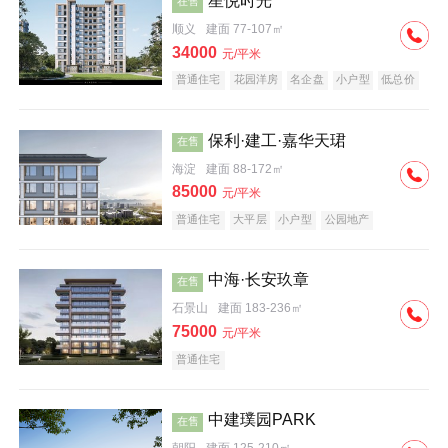
星悦时光
在售
顺义
建面 77-107㎡
34000
元/平米
普通住宅
花园洋房
名企盘
小户型
低总价
保利·建工·嘉华天珺
在售
海淀
建面 88-172㎡
85000
元/平米
普通住宅
大平层
小户型
公园地产
科技住宅
宜居生态地产
名企盘
中海·长安玖章
在售
石景山
建面 183-236㎡
75000
元/平米
普通住宅
中建璞园PARK
在售