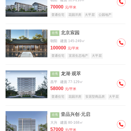
朝阳
建面 125-210㎡
70000
元/平米
普通住宅
花园洋房
大平层
公园地产
名企盘
宜居生态地产
北京宸园
在售
朝阳
建面 145-249㎡
100000
元/平米
普通住宅
宜居生态地产
大平层
龙湖·观萃
在售
昌平
建面 77-129㎡
58000
元/平米
普通住宅
花园洋房
安居型商品房
大平层
公园地产
名企盘
壹品兴创·元启
在售
大兴
建面 80-168㎡
57000
元/平米