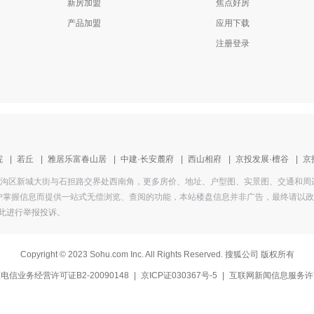
新房加盟
焦点好房
产品加盟
应用下载
注册登录
院
|
若丘
|
雅居乐富春山居
|
中建·长安麓府
|
西山相府
|
京投发展·檀谷
|
京
址为北京门头沟区新城大街与石担路交界处西南角，更多房价、地址、户型图、实景图、交通
掌握信息而提供一站式无偿浏览、查阅的功能，本站楼盘信息并非广告，最终请以政府部
此进行举报投诉
。
Copyright
©
2023 Sohu.com Inc. All Rights Reserved. 搜狐公司
版权所有
电信业务经营许可证B2-20090148
|
京ICP证030367号-5
|
互联网新闻信息服务许
中国互联网
网络110报警
北京互联网
中国互
举报中心
服务
举报中心
协会