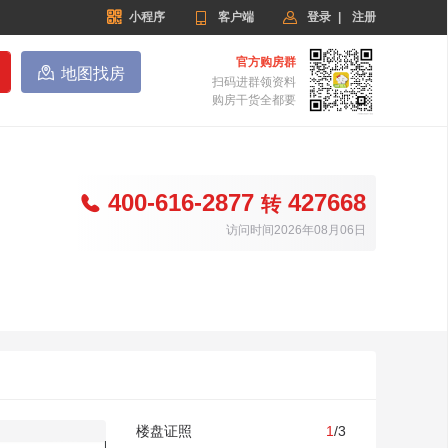


小程序

客户端
登录
|
注册
官方购房群

地图找房
扫码进群领资料
购房干货全都要
400-616-2877
427668

转
访问时间2026年08月06日
楼盘证照
1
/3