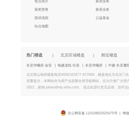
焦点简介
新房业务
获奖荣誉
家居业务
投诉流程
公益基金
站点地图
热门楼盘
北京区域楼盘
附近楼盘
|
|
长安华曦府·金安
|
电建泷悦·玖宸
|
长安华曦府
|
中建·长安麓
北京西山相府楼盘电话4006162877-427668，楼盘地
郑重提示：本网站作为房产信息聚合类导航网站，仅为方便广大用户
2822，邮箱 jubao@vip.sohu.com。 或
点此进行意见反馈，
也
可点
京公网安备 11010802025475号
|
增值
工商备案公
示信息