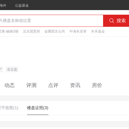
海外
公益基金

搜索
夷·融御3期
北京国贤府
金隅望京云尚
中海长安誉
丰禾嘉会
产
名企盘
动态
评测
点评
资讯
房价
平面图(1)
楼盘证照(3)