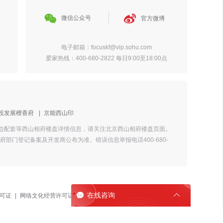


微信公众号
官方微博
电子邮箱：focuskf@vip.sohu.com
爱家热线：400-680-2822 每日9:00至18:00点
投发展檀香府
|
京能西山印
和周边配套等西山相府楼盘详情信息，请关注北京西山相府楼盘页面。
门登记备案及开发商公布为准。错误信息举报电话400-680-

在线咨询

可证
|
网络文化经营许可证
|
焦点平台公约
联网
北京文化市
场举报热线