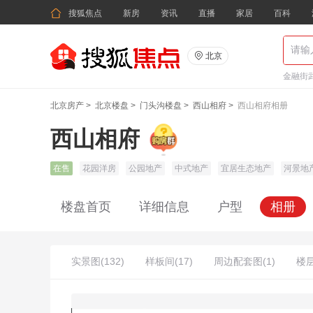

搜狐焦点
新房
资讯
直播
家居
百科

北京
金融街武
北京房产
>
北京楼盘
>
门头沟楼盘
>
西山相府
>
西山相府相册
西山相府
在售
花园洋房
公园地产
中式地产
宜居生态地产
河景地
楼盘首页
详细信息
户型
相册
实景图(132)
样板间(17)
周边配套图(1)
楼层