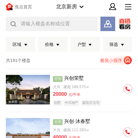
北京新房
焦点首页
请输入楼盘名称或位置
区域
价格
户型
筛选
共191个楼盘
兴创荣墅
在售
大兴
建面 188-575㎡
20000
元/平米
别墅
中式地产
庭院式住宅
兴创·沐春墅
在售
效果图
大兴
建面 111-283㎡
40000
元/平米