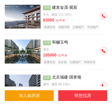
建发金茂·观宸
在售
丰台
建面 111-165㎡
83000
元/平米
普通住宅
花园洋房
公园地产
中式地产
大平层
名企盘
和樾玉鸣
在售
海淀
105000
元/平米
普通住宅
名企盘
公园地产
科技住宅
北京城建·国誉颂
在售
通州
建面 88-158㎡
43000
元/平米
加入购房群
帮您找房
花园洋房
低总价
名企盘
公园地产