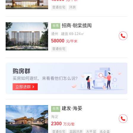
普通住宅
洋房
招商·朝棠揽阅
在售
通州
建面 69-124㎡
58000
元/平米
普通住宅
建发·海晏
在售
海淀
2300
万元/套
普通住宅
花园洋房
大平层
名企盘