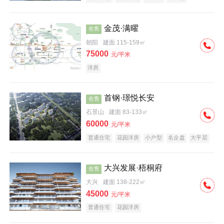
科技住宅
中式地产
河景地产
金茂·满曜
在售
朝阳
建面 115-159㎡
75000
元/平米
洋房
首钢·璟悦长安
在售
石景山
建面 83-133㎡
60000
元/平米
普通住宅
花园洋房
小户型
名企盘
大平层
大兴发展·梧桐府
在售
大兴
建面 138-222㎡
45000
元/平米
普通住宅
花园洋房