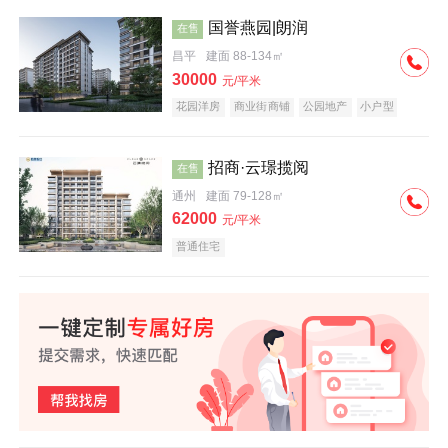
国誉燕园|朗润
在售
昌平
建面 88-134㎡
30000
元/平米
花园洋房
商业街商铺
公园地产
小户型
低总价
名企盘
招商·云璟揽阅
在售
通州
建面 79-128㎡
62000
元/平米
普通住宅