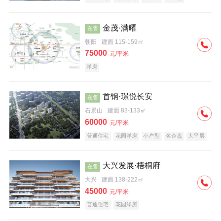
科技住宅
中式地产
河景地产
金茂·满曜
在售
朝阳
建面 115-159㎡
75000
元/平米
洋房
首钢·璟悦长安
在售
石景山
建面 83-133㎡
60000
元/平米
普通住宅
花园洋房
小户型
名企盘
大平层
大兴发展·梧桐府
在售
大兴
建面 138-222㎡
45000
元/平米
普通住宅
花园洋房