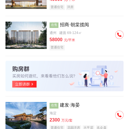
普通住宅
洋房
招商·朝棠揽阅
在售
通州
建面 69-124㎡
58000
元/平米
普通住宅
建发·海晏
在售
海淀
2300
万元/套
普通住宅
花园洋房
大平层
名企盘