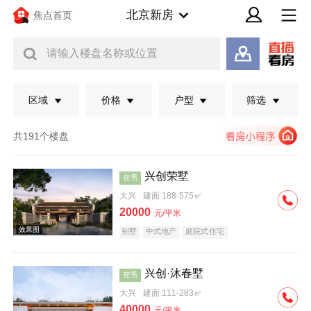
北京新房
焦点首页
请输入楼盘名称或位置
区域
价格
户型
筛选
共191个楼盘
兴创荣墅
在售
大兴
建面 188-575㎡
20000
元/平米
别墅
中式地产
庭院式住宅
兴创·沐春墅
在售
效果图
大兴
建面 111-283㎡
40000
元/平米