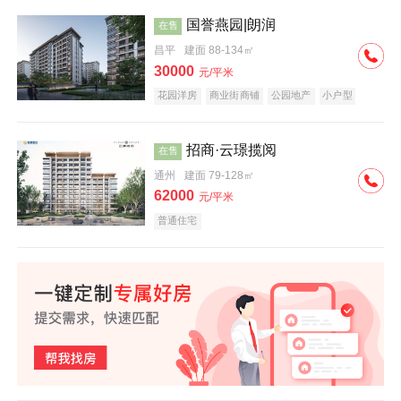
国誉燕园|朗润
在售
昌平
建面 88-134㎡
30000
元/平米
花园洋房
商业街商铺
公园地产
小户型
低总价
名企盘
招商·云璟揽阅
在售
通州
建面 79-128㎡
62000
元/平米
普通住宅