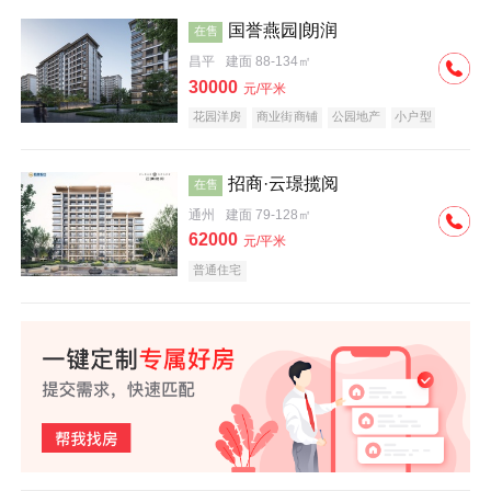
国誉燕园|朗润
在售
昌平
建面 88-134㎡
30000
元/平米
花园洋房
商业街商铺
公园地产
小户型
低总价
名企盘
招商·云璟揽阅
在售
通州
建面 79-128㎡
62000
元/平米
普通住宅