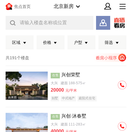
北京新房
焦点首页
请输入楼盘名称或位置
区域
价格
户型
筛选
共191个楼盘
兴创荣墅
在售
大兴
建面 188-575㎡
20000
元/平米
别墅
中式地产
庭院式住宅
兴创·沐春墅
在售
效果图
大兴
建面 111-283㎡
40000
元/平米