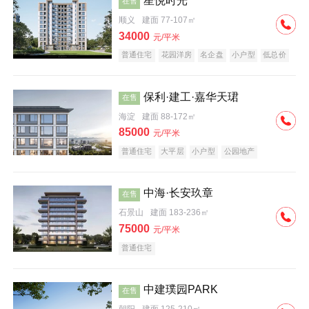
星悦时光
在售
顺义
建面 77-107㎡
34000
元/平米
普通住宅
花园洋房
名企盘
小户型
低总价
保利·建工·嘉华天珺
在售
海淀
建面 88-172㎡
85000
元/平米
普通住宅
大平层
小户型
公园地产
科技住宅
宜居生态地产
名企盘
中海·长安玖章
在售
石景山
建面 183-236㎡
75000
元/平米
普通住宅
中建璞园PARK
在售