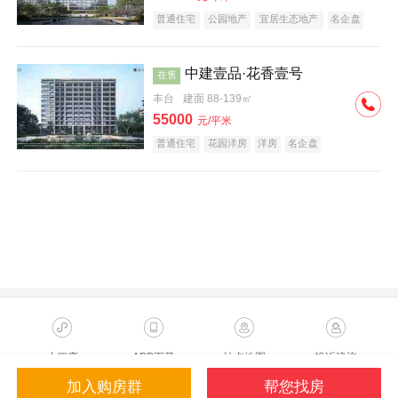
普通住宅
公园地产
宜居生态地产
名企盘
中建壹品·花香壹号
在售
丰台
建面 88-139㎡
55000
元/平米
普通住宅
花园洋房
洋房
名企盘
小程序
APP下载
站点地图
投诉建议
加入购房群
帮您找房
Copyright ©2023 Sohu.com Inc.