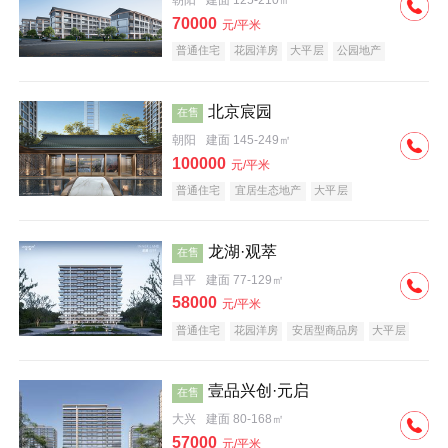
朝阳
建面 125-210㎡
70000
元/平米
普通住宅
花园洋房
大平层
公园地产
名企盘
宜居生态地产
北京宸园
在售
朝阳
建面 145-249㎡
100000
元/平米
普通住宅
宜居生态地产
大平层
龙湖·观萃
在售
昌平
建面 77-129㎡
58000
元/平米
普通住宅
花园洋房
安居型商品房
大平层
公园地产
名企盘
壹品兴创·元启
在售
大兴
建面 80-168㎡
57000
元/平米