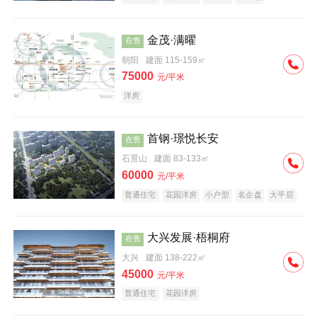
科技住宅
中式地产
河景地产
金茂·满曜
在售
朝阳
建面 115-159㎡
75000
元/平米
洋房
首钢·璟悦长安
在售
石景山
建面 83-133㎡
60000
元/平米
普通住宅
花园洋房
小户型
名企盘
大平层
大兴发展·梧桐府
在售
大兴
建面 138-222㎡
45000
元/平米
普通住宅
花园洋房