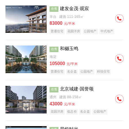
建发金茂·观宸
在售
丰台
建面 111-165㎡
83000
元/平米
普通住宅
花园洋房
公园地产
中式地产
大平层
名企盘
和樾玉鸣
在售
海淀
105000
元/平米
普通住宅
名企盘
公园地产
科技住宅
北京城建·国誉颂
在售
通州
建面 88-158㎡
43000
元/平米
花园洋房
低总价
名企盘
公园地产