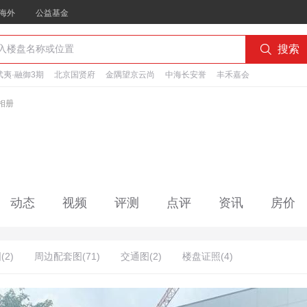
海外
公益基金

搜索
夷·融御3期
北京国贤府
金隅望京云尚
中海长安誉
丰禾嘉会
相册
动态
视频
评测
点评
资讯
房价
2)
周边配套图(71)
交通图(2)
楼盘证照(4)