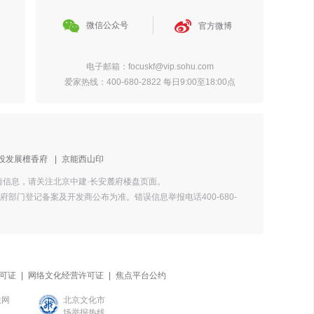


微信公众号
官方微博
电子邮箱：focuskf@vip.sohu.com
爱家热线：400-680-2822 每日9:00至18:00点
投发展檀香府
|
京能西山印
详情信息，请关注北京中建·长安麓府楼盘页面。
门登记备案及开发商公布为准。错误信息举报电话400-680-
可证
|
网络文化经营许可证
|
焦点平台公约
联网
北京文化市
场举报热线