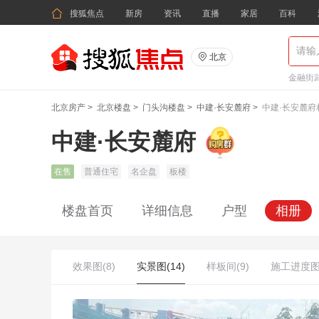

搜狐焦点
新房
资讯
直播
家居
百科

北京
金融街武
北京房产
>
北京楼盘
>
门头沟楼盘
>
中建·长安麓府
>
中建·长安麓府
中建·长安麓府
在售
普通住宅
名企盘
板楼
楼盘首页
详细信息
户型
相册
效果图(8)
实景图(14)
样板间(9)
施工进度图(