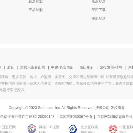
新房加盟
焦点好房
产品加盟
应用下载
注册登录
院
|
若丘
|
雅居乐富春山居
|
中建·长安麓府
|
西山相府
|
京投发展·檀谷
|
京
盘地址为冯石环路，更多房价、地址、户型图、实景图、交通和周边配套等中建·长安麓府楼盘
掌握信息而提供一站式无偿浏览、查阅的功能，本站楼盘信息并非广告，最终请以政府部
此进行举报投诉
。
Copyright
©
2023 Sohu.com Inc. All Rights Reserved. 搜狐公司
版权所有
电信业务经营许可证B2-20090148
|
京ICP证030367号-5
|
互联网新闻信息服务许
中国互联网
网络110报警
北京互联网
中国互
举报中心
服务
举报中心
协会