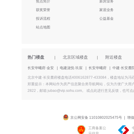
焦点简介
新房业务
获奖荣誉
家居业务
投诉流程
公益基金
站点地图
热门楼盘
北京区域楼盘
附近楼盘
|
|
长安华曦府·金安
|
电建泷悦·玖宸
|
长安华曦府
|
中建·长安麓
北京中建·长安麓府楼盘电话4006162877-433084，楼
郑重提示：本网站作为房产信息聚合类导航网站，仅为方便广大用户
2822，邮箱 jubao@vip.sohu.com。 或
点此进行意见反馈，
也
可点
京公网安备 11010802025475号
|
增值
工商备案公
示信息