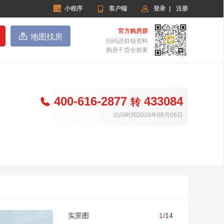


小程序

客户端
登录
|
注册
官方购房群

地图找房
扫码进群领资料
购房干货全都要
400-616-2877
433084

转
访问时间2026年08月06日
实景图
1
/14