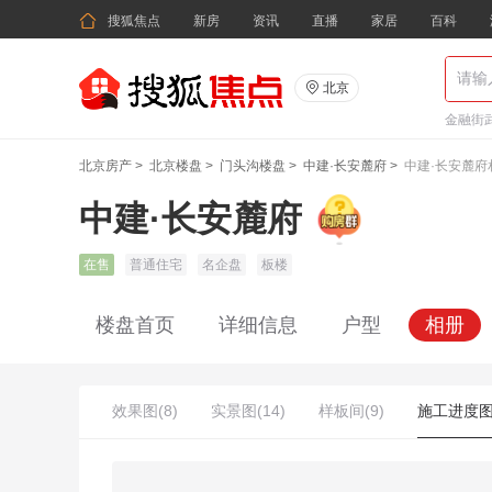

搜狐焦点
新房
资讯
直播
家居
百科

北京
金融街武
北京房产
>
北京楼盘
>
门头沟楼盘
>
中建·长安麓府
>
中建·长安麓府
中建·长安麓府
在售
普通住宅
名企盘
板楼
楼盘首页
详细信息
户型
相册
效果图(8)
实景图(14)
样板间(9)
施工进度图(