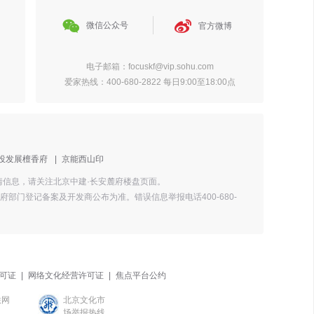


微信公众号
官方微博
电子邮箱：focuskf@vip.sohu.com
爱家热线：400-680-2822 每日9:00至18:00点
投发展檀香府
|
京能西山印
详情信息，请关注北京中建·长安麓府楼盘页面。
门登记备案及开发商公布为准。错误信息举报电话400-680-
可证
|
网络文化经营许可证
|
焦点平台公约
联网
北京文化市
场举报热线