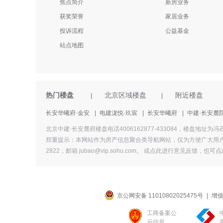
焦点简介
新房业务
获奖荣誉
家居业务
投诉流程
公益基金
站点地图
热门楼盘
北京区域楼盘
附近楼盘
|
|
长安华曦府·金安
|
电建泷悦·玖宸
|
长安华曦府
|
中建·长安麓
北京中建·长安麓府楼盘电话4006162877-433084，楼
郑重提示：本网站作为房产信息聚合类导航网站，仅为方便广大用户
2822，邮箱 jubao@vip.sohu.com。 或
点此进行意见反馈，
也
可点
京公网安备 11010802025475号
|
增值
工商备案公
示信息