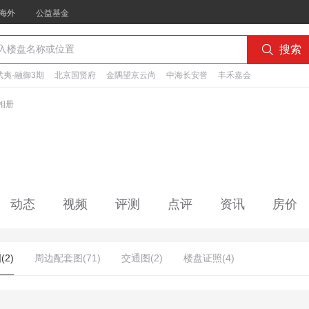
海外
公益基金

搜索
夷·融御3期
北京国贤府
金隅望京云尚
中海长安誉
丰禾嘉会
相册
动态
视频
评测
点评
资讯
房价
2)
周边配套图(71)
交通图(2)
楼盘证照(4)