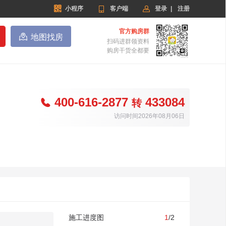


小程序

客户端
登录
|
注册
官方购房群

地图找房
扫码进群领资料
购房干货全都要
400-616-2877
433084

转
访问时间2026年08月06日
施工进度图
1
/2