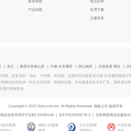
新房加盟
焦点好房
产品加盟
应用下载
注册登录
院
|
若丘
|
雅居乐富春山居
|
中建·长安麓府
|
西山相府
|
京投发展·檀谷
|
京
盘地址为冯石环路，更多房价、地址、户型图、实景图、交通和周边配套等中建·长安麓府楼盘
掌握信息而提供一站式无偿浏览、查阅的功能，本站楼盘信息并非广告，最终请以政府部
此进行举报投诉
。
Copyright
©
2023 Sohu.com Inc. All Rights Reserved. 搜狐公司
版权所有
电信业务经营许可证B2-20090148
|
京ICP证030367号-5
|
互联网新闻信息服务许
中国互联网
网络110报警
北京互联网
中国互
举报中心
服务
举报中心
协会