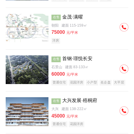
科技住宅
中式地产
河景地产
金茂·满曜
在售
朝阳
建面 115-159㎡
75000
元/平米
洋房
首钢·璟悦长安
在售
石景山
建面 83-133㎡
60000
元/平米
普通住宅
花园洋房
小户型
名企盘
大平层
大兴发展·梧桐府
在售
大兴
建面 138-222㎡
45000
元/平米
普通住宅
花园洋房