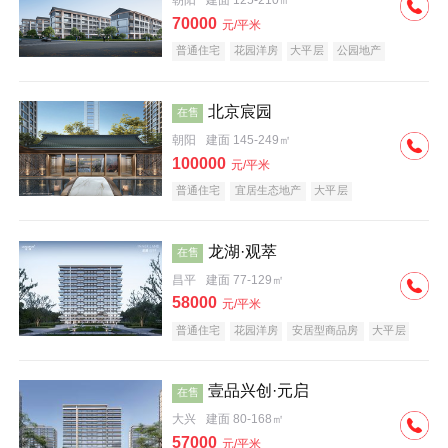
朝阳
建面 125-210㎡
70000
元/平米
普通住宅
花园洋房
大平层
公园地产
名企盘
宜居生态地产
北京宸园
在售
朝阳
建面 145-249㎡
100000
元/平米
普通住宅
宜居生态地产
大平层
龙湖·观萃
在售
昌平
建面 77-129㎡
58000
元/平米
普通住宅
花园洋房
安居型商品房
大平层
公园地产
名企盘
壹品兴创·元启
在售
大兴
建面 80-168㎡
57000
元/平米