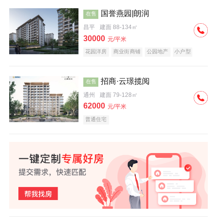
国誉燕园|朗润
在售
昌平
建面 88-134㎡
30000
元/平米
花园洋房
商业街商铺
公园地产
小户型
低总价
名企盘
招商·云璟揽阅
在售
通州
建面 79-128㎡
62000
元/平米
普通住宅