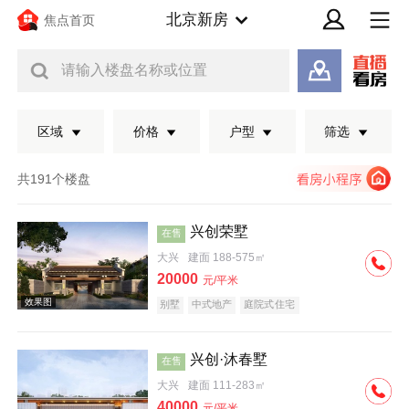
北京新房
焦点首页
请输入楼盘名称或位置
区域
价格
户型
筛选
共191个楼盘
兴创荣墅
在售
大兴
建面 188-575㎡
20000
元/平米
别墅
中式地产
庭院式住宅
兴创·沐春墅
在售
效果图
大兴
建面 111-283㎡
40000
元/平米