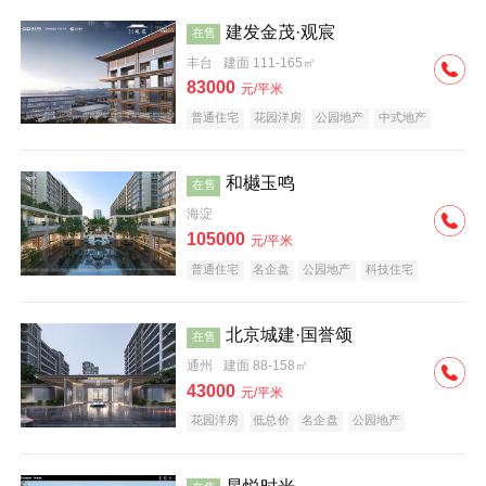
建发金茂·观宸
在售
丰台
建面 111-165㎡
83000
元/平米
普通住宅
花园洋房
公园地产
中式地产
大平层
名企盘
和樾玉鸣
在售
海淀
105000
元/平米
普通住宅
名企盘
公园地产
科技住宅
北京城建·国誉颂
在售
通州
建面 88-158㎡
43000
元/平米
花园洋房
低总价
名企盘
公园地产