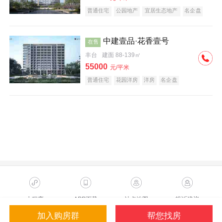
普通住宅
公园地产
宜居生态地产
名企盘
中建壹品·花香壹号
在售
丰台
建面 88-139㎡
55000
元/平米
普通住宅
花园洋房
洋房
名企盘
小程序
APP下载
站点地图
投诉建议
加入购房群
帮您找房
Copyright ©2023 Sohu.com Inc.