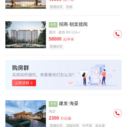
普通住宅
洋房
招商·朝棠揽阅
在售
通州
建面 69-124㎡
58000
元/平米
普通住宅
建发·海晏
在售
海淀
2300
万元/套
普通住宅
花园洋房
大平层
名企盘