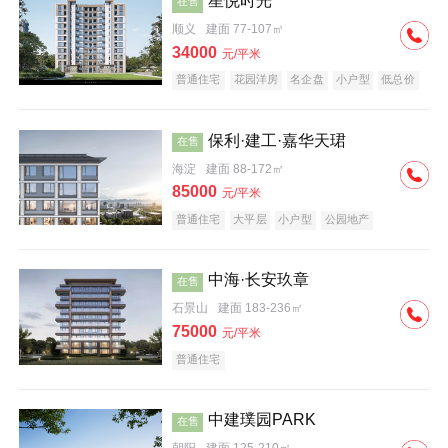
星悦时光
在售
顺义
建面 77-107㎡
34000
元/平米
普通住宅
花园洋房
名企盘
小户型
低总价
保利·建工·嘉华天珺
在售
海淀
建面 88-172㎡
85000
元/平米
普通住宅
大平层
小户型
公园地产
科技住宅
宜居生态地产
名企盘
中海·长安玖章
在售
石景山
建面 183-236㎡
75000
元/平米
普通住宅
中建璞园PARK
在售