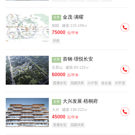
科技住宅
中式地产
河景地产
金茂·满曜
在售
朝阳
建面 115-159㎡
75000
元/平米
洋房
首钢·璟悦长安
在售
石景山
建面 83-133㎡
60000
元/平米
普通住宅
花园洋房
小户型
名企盘
大平层
大兴发展·梧桐府
在售
大兴
建面 138-222㎡
45000
元/平米
普通住宅
花园洋房