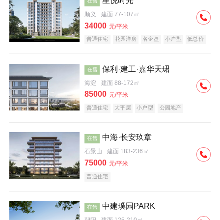
星悦时光
在售
顺义
建面 77-107㎡
34000
元/平米
普通住宅
花园洋房
名企盘
小户型
低总价
保利·建工·嘉华天珺
在售
海淀
建面 88-172㎡
85000
元/平米
普通住宅
大平层
小户型
公园地产
科技住宅
宜居生态地产
名企盘
中海·长安玖章
在售
石景山
建面 183-236㎡
75000
元/平米
普通住宅
中建璞园PARK
在售