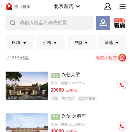
北京新房
焦点首页
请输入楼盘名称或位置
区域
价格
户型
筛选
共191个楼盘
兴创荣墅
在售
大兴
建面 188-575㎡
20000
元/平米
别墅
中式地产
庭院式住宅
兴创·沐春墅
在售
效果图
大兴
建面 111-283㎡
40000
元/平米