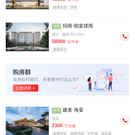
普通住宅
洋房
招商·朝棠揽阅
在售
通州
建面 69-124㎡
58000
元/平米
普通住宅
建发·海晏
在售
海淀
2300
万元/套
普通住宅
花园洋房
大平层
名企盘