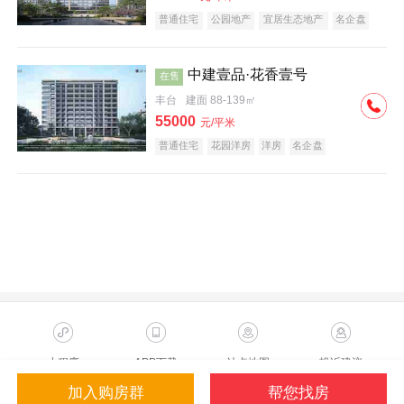
普通住宅
公园地产
宜居生态地产
名企盘
中建壹品·花香壹号
在售
丰台
建面 88-139㎡
55000
元/平米
普通住宅
花园洋房
洋房
名企盘
小程序
APP下载
站点地图
投诉建议
加入购房群
帮您找房
Copyright ©2023 Sohu.com Inc.