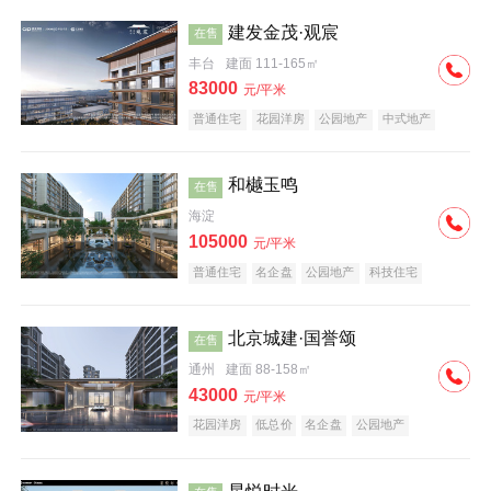
建发金茂·观宸
在售
丰台
建面 111-165㎡
83000
元/平米
普通住宅
花园洋房
公园地产
中式地产
大平层
名企盘
和樾玉鸣
在售
海淀
105000
元/平米
普通住宅
名企盘
公园地产
科技住宅
北京城建·国誉颂
在售
通州
建面 88-158㎡
43000
元/平米
花园洋房
低总价
名企盘
公园地产