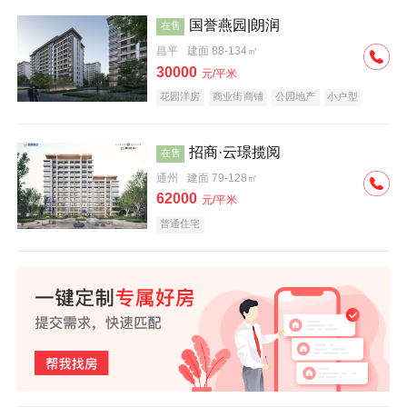
国誉燕园|朗润
在售
昌平
建面 88-134㎡
30000
元/平米
花园洋房
商业街商铺
公园地产
小户型
低总价
名企盘
招商·云璟揽阅
在售
通州
建面 79-128㎡
62000
元/平米
普通住宅