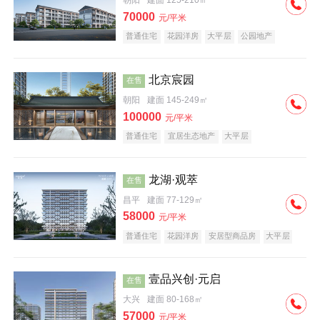
朝阳
建面 125-210㎡
70000
元/平米
普通住宅
花园洋房
大平层
公园地产
名企盘
宜居生态地产
北京宸园
在售
朝阳
建面 145-249㎡
100000
元/平米
普通住宅
宜居生态地产
大平层
龙湖·观萃
在售
昌平
建面 77-129㎡
58000
元/平米
普通住宅
花园洋房
安居型商品房
大平层
公园地产
名企盘
壹品兴创·元启
在售
大兴
建面 80-168㎡
57000
元/平米