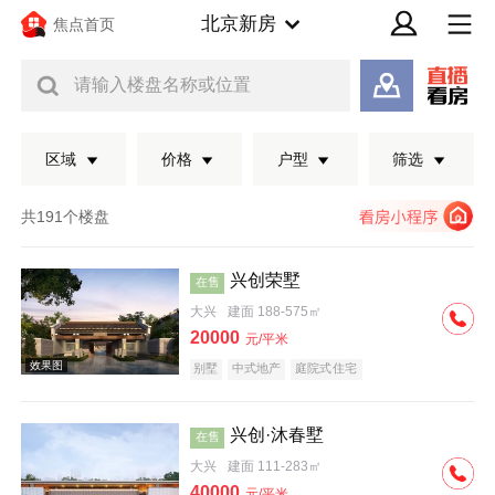
北京新房
焦点首页
请输入楼盘名称或位置
区域
价格
户型
筛选
共191个楼盘
兴创荣墅
在售
大兴
建面 188-575㎡
20000
元/平米
别墅
中式地产
庭院式住宅
兴创·沐春墅
在售
效果图
大兴
建面 111-283㎡
40000
元/平米