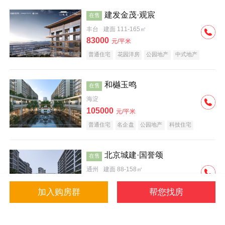
建发金茂·观宸
在售
丰台
建面 111-165㎡
83000
元/平米
普通住宅
花园洋房
公园地产
中式地产
大平层
名企盘
和樾玉鸣
在售
海淀
105000
元/平米
普通住宅
名企盘
公园地产
科技住宅
北京城建·国誉颂
在售
通州
建面 88-158㎡
43000
元/平米
加入购房群
帮您找房
花园洋房
低总价
名企盘
公园地产