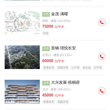
科技住宅
中式地产
河景地产
金茂·满曜
在售
朝阳
建面 115-159㎡
75000
元/平米
洋房
首钢·璟悦长安
在售
石景山
建面 83-133㎡
60000
元/平米
普通住宅
花园洋房
小户型
名企盘
大平层
大兴发展·梧桐府
在售
大兴
建面 138-222㎡
45000
元/平米
普通住宅
花园洋房