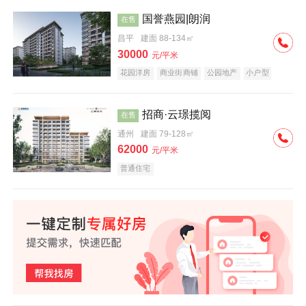
国誉燕园|朗润
在售
昌平
建面 88-134㎡
30000
元/平米
花园洋房
商业街商铺
公园地产
小户型
低总价
名企盘
招商·云璟揽阅
在售
通州
建面 79-128㎡
62000
元/平米
普通住宅