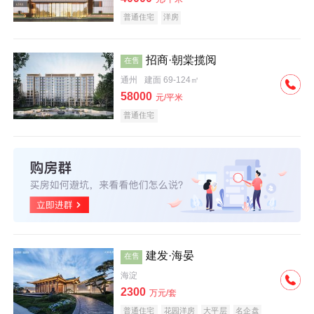
普通住宅
洋房
招商·朝棠揽阅
在售
通州
建面 69-124㎡
58000
元/平米
普通住宅
建发·海晏
在售
海淀
2300
万元/套
普通住宅
花园洋房
大平层
名企盘