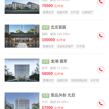
朝阳
建面 125-210㎡
70000
元/平米
普通住宅
花园洋房
大平层
公园地产
名企盘
宜居生态地产
北京宸园
在售
朝阳
建面 145-249㎡
100000
元/平米
普通住宅
宜居生态地产
大平层
龙湖·观萃
在售
昌平
建面 77-129㎡
58000
元/平米
普通住宅
花园洋房
安居型商品房
大平层
公园地产
名企盘
壹品兴创·元启
在售
大兴
建面 80-168㎡
57000
元/平米