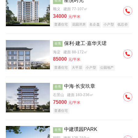
星悦时光
在售
顺义
建面 77-107㎡
34000
元/平米
普通住宅
花园洋房
名企盘
小户型
低总价
保利·建工·嘉华天珺
在售
海淀
建面 88-172㎡
85000
元/平米
普通住宅
大平层
小户型
公园地产
科技住宅
宜居生态地产
名企盘
中海·长安玖章
在售
石景山
建面 183-236㎡
75000
元/平米
普通住宅
中建璞园PARK
在售