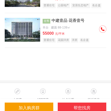
普通住宅
公园地产
宜居生态地产
名企盘
中建壹品·花香壹号
在售
丰台
建面 88-139㎡
55000
元/平米
普通住宅
花园洋房
洋房
名企盘
小程序
APP下载
站点地图
投诉建议
加入购房群
帮您找房
Copyright ©2023 Sohu.com Inc.