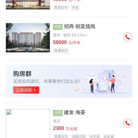
普通住宅
洋房
招商·朝棠揽阅
在售
通州
建面 69-124㎡
58000
元/平米
普通住宅
建发·海晏
在售
海淀
2300
万元/套
普通住宅
花园洋房
大平层
名企盘