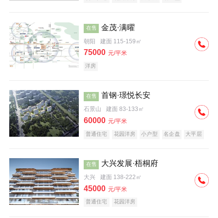
科技住宅
中式地产
河景地产
金茂·满曜
在售
朝阳
建面 115-159㎡
75000
元/平米
洋房
首钢·璟悦长安
在售
石景山
建面 83-133㎡
60000
元/平米
普通住宅
花园洋房
小户型
名企盘
大平层
大兴发展·梧桐府
在售
大兴
建面 138-222㎡
45000
元/平米
普通住宅
花园洋房