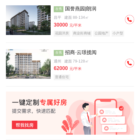
国誉燕园|朗润
在售
昌平
建面 88-134㎡
30000
元/平米
花园洋房
商业街商铺
公园地产
小户型
低总价
名企盘
招商·云璟揽阅
在售
通州
建面 79-128㎡
62000
元/平米
普通住宅