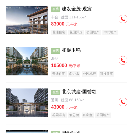
建发金茂·观宸
在售
丰台
建面 111-165㎡
83000
元/平米
普通住宅
花园洋房
公园地产
中式地产
大平层
名企盘
和樾玉鸣
在售
海淀
105000
元/平米
普通住宅
名企盘
公园地产
科技住宅
北京城建·国誉颂
在售
通州
建面 88-158㎡
43000
元/平米
花园洋房
低总价
名企盘
公园地产