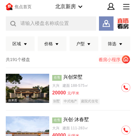
北京新房
焦点首页
请输入楼盘名称或位置
区域
价格
户型
筛选
共191个楼盘
兴创荣墅
在售
大兴
建面 188-575㎡
20000
元/平米
别墅
中式地产
庭院式住宅
兴创·沐春墅
在售
效果图
大兴
建面 111-283㎡
40000
元/平米