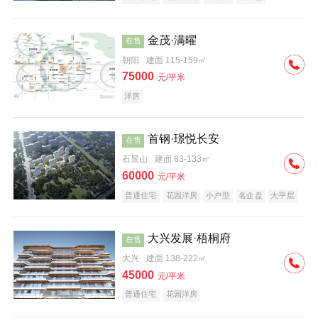
科技住宅
中式地产
河景地产
金茂·满曜
在售
朝阳
建面 115-159㎡
75000
元/平米
洋房
首钢·璟悦长安
在售
石景山
建面 83-133㎡
60000
元/平米
普通住宅
花园洋房
小户型
名企盘
大平层
大兴发展·梧桐府
在售
大兴
建面 138-222㎡
45000
元/平米
普通住宅
花园洋房