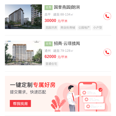
国誉燕园|朗润
在售
昌平
建面 88-134㎡
30000
元/平米
花园洋房
商业街商铺
公园地产
小户型
低总价
名企盘
招商·云璟揽阅
在售
通州
建面 79-128㎡
62000
元/平米
普通住宅