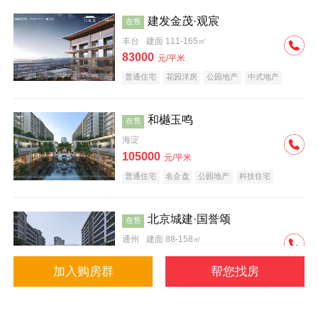
建发金茂·观宸
在售
丰台
建面 111-165㎡
83000
元/平米
普通住宅
花园洋房
公园地产
中式地产
大平层
名企盘
和樾玉鸣
在售
海淀
105000
元/平米
普通住宅
名企盘
公园地产
科技住宅
北京城建·国誉颂
在售
通州
建面 88-158㎡
43000
元/平米
加入购房群
帮您找房
花园洋房
低总价
名企盘
公园地产