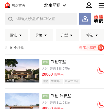
北京新房
焦点首页
请输入楼盘名称或位置
区域
价格
户型
筛选
共191个楼盘
兴创荣墅
在售
大兴
建面 188-575㎡
20000
元/平米
别墅
中式地产
庭院式住宅
兴创·沐春墅
在售
效果图
大兴
建面 111-283㎡
40000
元/平米