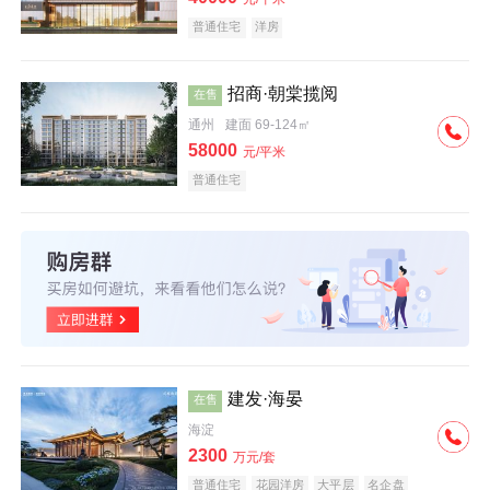
普通住宅
洋房
招商·朝棠揽阅
在售
通州
建面 69-124㎡
58000
元/平米
普通住宅
建发·海晏
在售
海淀
2300
万元/套
普通住宅
花园洋房
大平层
名企盘