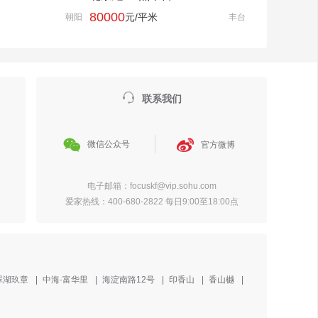
80000
元/平米
朝阳
丰台

联系我们


微信公众号
官方微博
电子邮箱：focuskf@vip.sohu.com
爱家热线：400-680-2822 每日9:00至18:00点
翠湖玖章
|
中海·富华里
|
海淀南路12号
|
印香山
|
香山樾
|