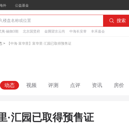
海外
公益基金

搜索
夷·融御3期
北京国贤府
金隅望京云尚
中海长安誉
丰禾嘉会
态
>
【中海·富华里】富华里·汇园已取得预售证
动态
视频
评测
点评
资讯
房价
里·汇园已取得预售证