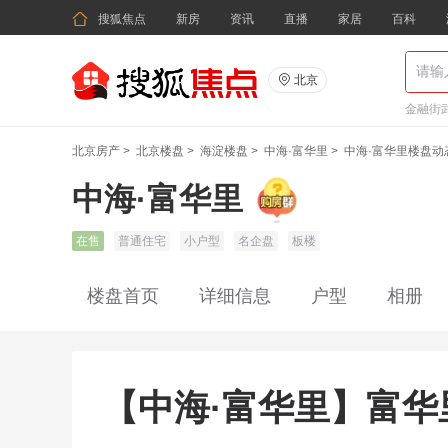

搜狐焦点
新房
资讯
直播
家居
百科

北京
金融街武
北京房产
>
北京楼盘
>
海淀楼盘
>
中海·富华里
>
中海·富华里楼盘动
中海·富华里
在售
普通住宅
小户型
名企盘
板楼
楼盘首页
详细信息
户型
相册
【中海·富华里】富华