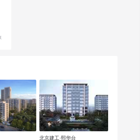
复
北京建工·熙华台