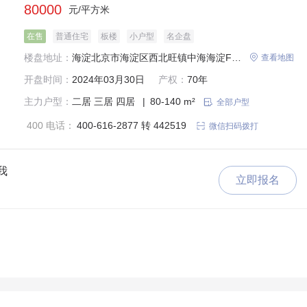
80000
元/平方米
在售
普通住宅
板楼
小户型
名企盘
楼盘地址：
海淀北京市海淀区西北旺镇中海海淀F2项目永丰0013地块(建设中)

查看地图
开盘时间：
2024年03月30日
产权：
70年
主力户型：
二居
三居
四居
|
80-140 m²

全部户型
400 电话：
400-616-2877 转 442519

微信扫码拨打
我
立即报名