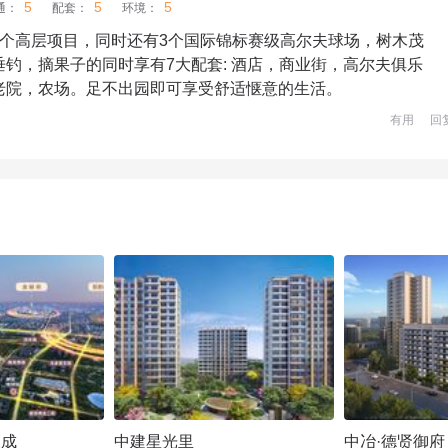
5
5
5
通：
配套：
环境：
一个高层项目，同时还有3个国际锦标赛级高尔夫球场，树木茂
钓，摘果子的同时享有7大配套: 酒店，商业街，高尔夫俱乐
老院，农场。足不出园即可享受舒适惬意的生活。
有用
回
天成
中建星光里
中冶·德贤御府