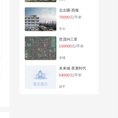
北京隅·西颂
75000
元/平米
丰台
世茂IN三里
150000
元/平米
东城
未来城·星寰时代
54000
元/平米
昌平