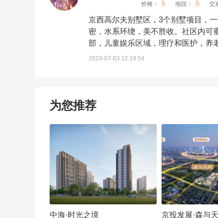
5
5
价格：
地段：
交
京西高尔夫别墅区，3个别墅项目，
密，水系环绕，美不胜收。社区内可垂
部，儿童娱乐区域，理疗和医护，养
2023-07-03 12:19:54
为您推荐
中海·时光之境
京投发展·森与