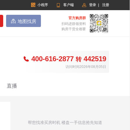


小程序

客户端
登录
|
注册
官方购房群

地图找房
扫码进群领资料
购房干货全都要
400-616-2877
442519

转
访问时间2026年08月05日
直播
帮您找准买房时机 楼盘一手信息抢先知道