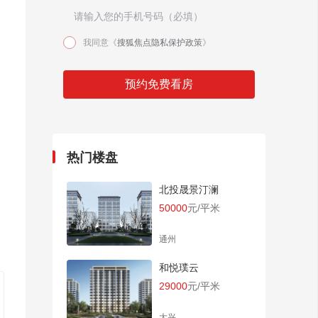
我同意《
搜狐焦点隐私保护政策
》
户
预约免费看房
热门楼盘
北投晟景汀澜
50000
元/平米
通州
和悦璞云
29000
元/平米
大兴