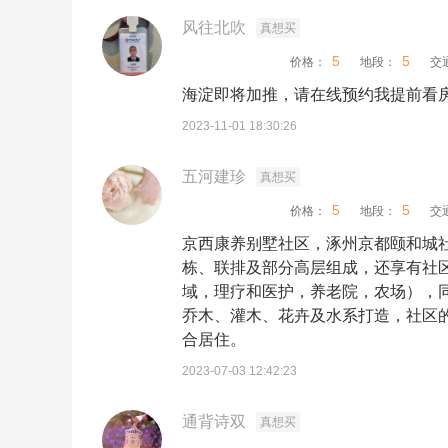
风往北吹
真想买
5
5
价格：
地段：
交
海淀即将加推，请在线预约我提前看
2023-11-01 18:30:26
五河建珍
真想买
5
5
价格：
地段：
交
京西康养别墅社区，涿州京都颐和城
栋、联排及部分高层组成，还享有社
域，理疗和医护，养老院，农场），
乔木、灌木、花卉及水系打造，社区
合居住。
2023-07-03 12:42:23
通背诗双
真想买