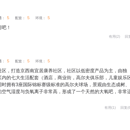
5
5
5
通：
配套：
环境：
房吧！
有用(
2
)
回
5
5
5
通：
配套：
环境：
社区，打造京西南宜居康养社区，社区以低密度产品为主，由独
区内的七大生活配套（酒店，商业街，高尔夫俱乐部，儿童娱乐
同时拥有3座国际锦标赛级标准的高尔夫球场，景观由生态成树、
的空气湿度与负氧离子非常高，形成了一个天然的大氧吧，非常
有用(
1
)
回复(