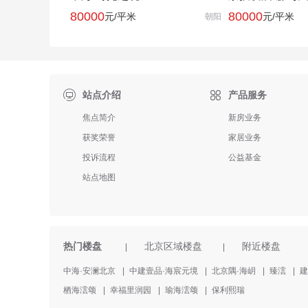
80000
80000
元/平米
元/平米
朝阳

站点介绍
产品服务
焦点简介
新房业务
获奖荣誉
家居业务
投诉流程
公益基金
站点地图
热门楼盘
北京区域楼盘
附近楼盘
|
|
中海·安澜北京
|
中建壹品·海宸元境
|
北京隅·海岄
|
臻澐
|
建
栖海澐颂
|
幸福里润园
|
瑜海澐颂
|
保利熙瑞