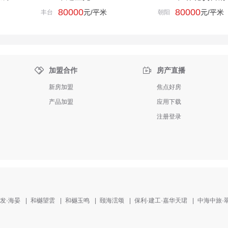
80000
80000
元/平米
元/平米
丰台
朝阳


加盟合作
房产直播
新房加盟
焦点好房
产品加盟
应用下载
注册登录
发·海晏
|
和樾望雲
|
和樾玉鸣
|
颐海澐颂
|
保利·建工·嘉华天珺
|
中海中旅·