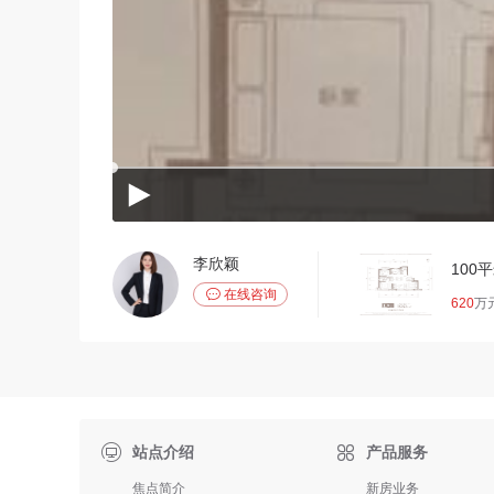
李欣颖
100

在线咨询
620
万

站点介绍
产品服务
焦点简介
新房业务