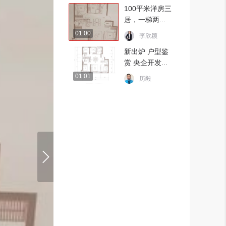
100平米洋房三
居，一梯两...
01:00
李欣颖
新出炉 户型鉴
赏 央企开发...
01:01
历毅
