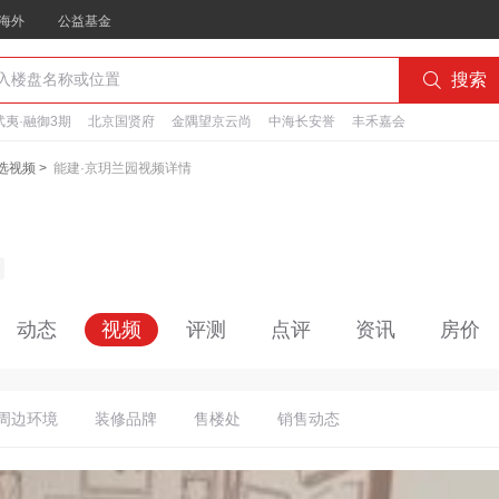
海外
公益基金

搜索
夷·融御3期
北京国贤府
金隅望京云尚
中海长安誉
丰禾嘉会
选视频
>
能建·京玥兰园视频详情
动态
视频
评测
点评
资讯
房价
周边环境
装修品牌
售楼处
销售动态