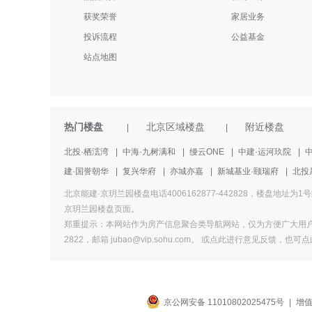
获奖荣誉
家居业务
投诉流程
公益基金
站点地图
热门楼盘
北京区域楼盘
附近楼盘
|
|
北投·栖澐湾
|
中海·九树满和
|
缦云ONE
|
中建·运河玖院
|
建·国誉朝华
|
复兴华府
|
亦城亦嘉
|
新城基业·颐瑞府
|
北投
北京能建·京玥兰园楼盘电话4006162877-442828，楼
京玥兰园楼盘页面。
郑重提示：本网站作为房产信息聚合类导航网站，仅为方便广大用户
2822，邮箱 jubao@vip.sohu.com。 或
点此进行意见反馈，
也
可点
京公网安备 11010802025475号
|
增值