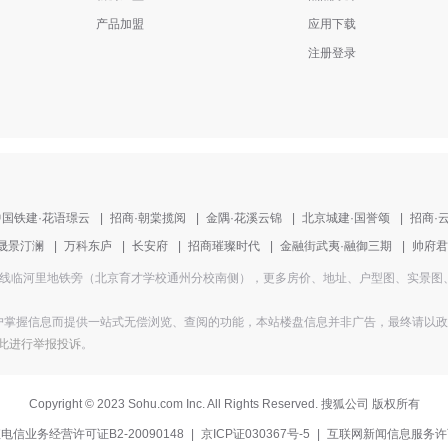
产品加盟
应用下载
注册登录
中国铁建·花语璟云
|
招商·朝棠揽阅
|
金隅·花溪云锦
|
北京城建·国誉颂
|
招商·
晟景汀澜
|
万科东庐
|
长安府
|
招商璀璨时代
|
金融街武夷·融御三期
|
帅府君
盘地址为1号线临河里地铁旁（北京育才学校通州分校南侧），更多房价、地址、户型图、实
掌握信息而提供一站式无偿浏览、查阅的功能，本站楼盘信息并非广告，最终请以政府部
此进行举报投诉
。
Copyright
©
2023 Sohu.com Inc. All Rights Reserved. 搜狐公司
版权所有
电信业务经营许可证B2-20090148
|
京ICP证030367号-5
|
互联网新闻信息服务许