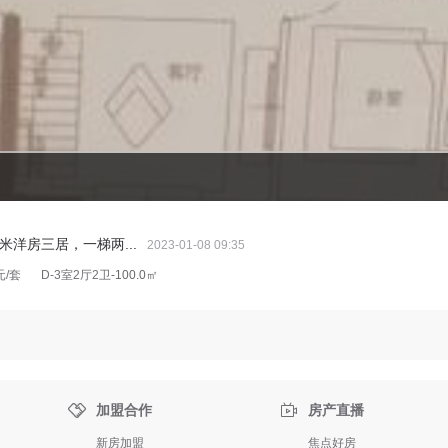
平米洋房三居，一梯两...
2023-01-08 09:35
元/套
D-3室2厅2卫
-100.0㎡


加盟合作
房产直播
新房加盟
焦点好房