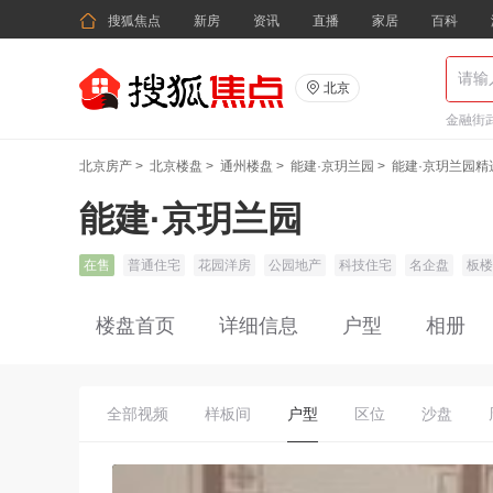

搜狐焦点
新房
资讯
直播
家居
百科

北京
金融街武
北京房产
>
北京楼盘
>
通州楼盘
>
能建·京玥兰园
>
能建·京玥兰园精
能建·京玥兰园
在售
普通住宅
花园洋房
公园地产
科技住宅
名企盘
板楼
楼盘首页
详细信息
户型
相册
全部视频
样板间
户型
区位
沙盘