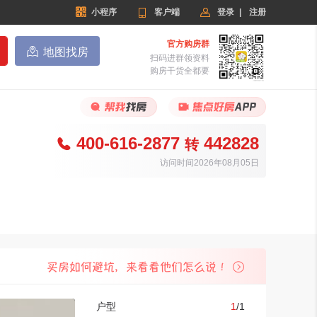


小程序

客户端
登录
|
注册
官方购房群

地图找房
扫码进群领资料
购房干货全都要
400-616-2877
442828

转
访问时间2026年08月05日
户型
1
/
1