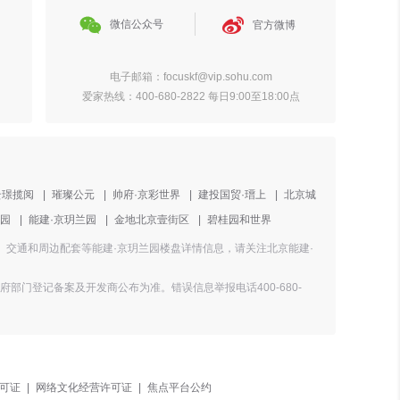


微信公众号
官方微博
电子邮箱：focuskf@vip.sohu.com
爱家热线：400-680-2822 每日9:00至18:00点
云璟揽阅
|
璀璨公元
|
帅府·京彩世界
|
建投国贸·瑨上
|
北京城
园
|
能建·京玥兰园
|
金地北京壹街区
|
碧桂园和世界
景图、交通和周边配套等能建·京玥兰园楼盘详情信息，请关注北京能建·
门登记备案及开发商公布为准。错误信息举报电话400-680-
可证
|
网络文化经营许可证
|
焦点平台公约