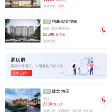
普通住宅
洋房
招商·朝棠揽阅
在售
通州
建面 69-124㎡
58000
元/平米
普通住宅
建发·海晏
在售
海淀
2300
万元/套
普通住宅
花园洋房
大平层
名企盘