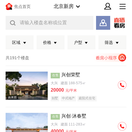
北京新房
焦点首页
请输入楼盘名称或位置
区域
价格
户型
筛选
共191个楼盘
兴创荣墅
在售
大兴
建面 188-575㎡
20000
元/平米
别墅
中式地产
庭院式住宅
兴创·沐春墅
在售
效果图
大兴
建面 111-283㎡
40000
元/平米