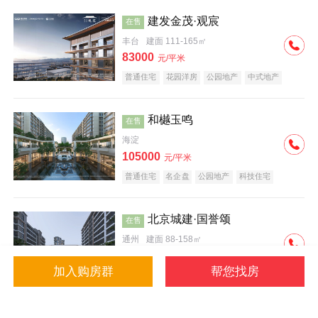
建发金茂·观宸
在售
丰台
建面 111-165㎡
83000
元/平米
普通住宅
花园洋房
公园地产
中式地产
大平层
名企盘
和樾玉鸣
在售
海淀
105000
元/平米
普通住宅
名企盘
公园地产
科技住宅
北京城建·国誉颂
在售
通州
建面 88-158㎡
43000
元/平米
加入购房群
帮您找房
花园洋房
低总价
名企盘
公园地产