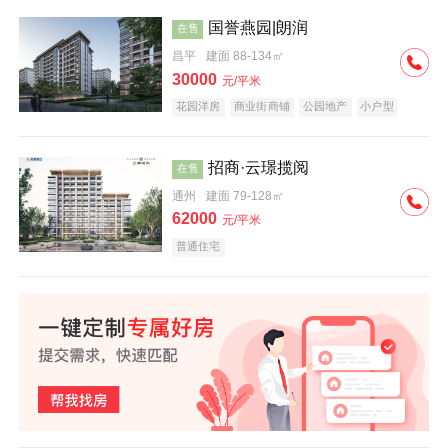
国誉燕园|朗润
在售
昌平
建面 88-134㎡
30000
元/平米
花园洋房
商业街商铺
公园地产
小户型
低总价
名企盘
招商·云璟揽阅
在售
通州
建面 79-128㎡
62000
元/平米
普通住宅