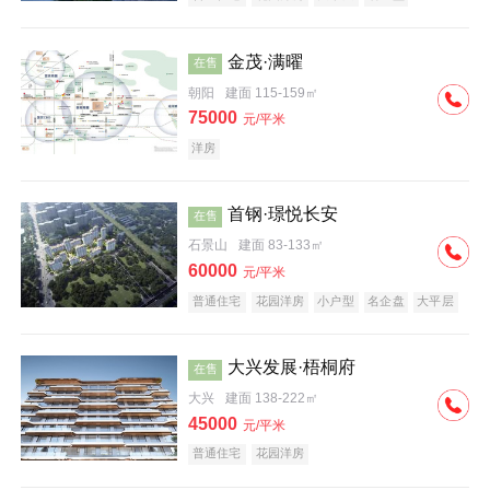
科技住宅
中式地产
河景地产
金茂·满曜
在售
朝阳
建面 115-159㎡
75000
元/平米
洋房
首钢·璟悦长安
在售
石景山
建面 83-133㎡
60000
元/平米
普通住宅
花园洋房
小户型
名企盘
大平层
大兴发展·梧桐府
在售
大兴
建面 138-222㎡
45000
元/平米
普通住宅
花园洋房