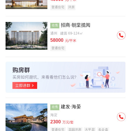
普通住宅
洋房
招商·朝棠揽阅
在售
通州
建面 69-124㎡
58000
元/平米
普通住宅
建发·海晏
在售
海淀
2300
万元/套
普通住宅
花园洋房
大平层
名企盘