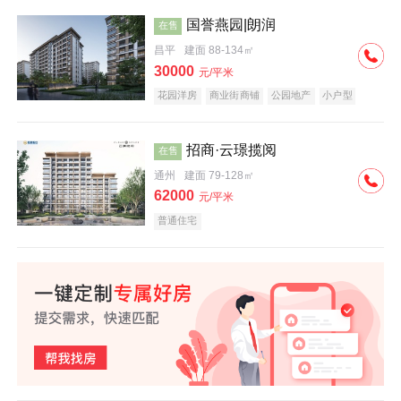
国誉燕园|朗润
在售
昌平
建面 88-134㎡
30000
元/平米
花园洋房
商业街商铺
公园地产
小户型
低总价
名企盘
招商·云璟揽阅
在售
通州
建面 79-128㎡
62000
元/平米
普通住宅