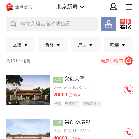
北京新房
焦点首页
请输入楼盘名称或位置
区域
价格
户型
筛选
共191个楼盘
兴创荣墅
在售
大兴
建面 188-575㎡
20000
元/平米
别墅
中式地产
庭院式住宅
兴创·沐春墅
在售
效果图
大兴
建面 111-283㎡
40000
元/平米