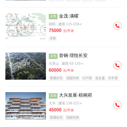
科技住宅
中式地产
河景地产
金茂·满曜
在售
朝阳
建面 115-159㎡
75000
元/平米
洋房
首钢·璟悦长安
在售
石景山
建面 83-133㎡
60000
元/平米
普通住宅
花园洋房
小户型
名企盘
大平层
大兴发展·梧桐府
在售
大兴
建面 138-222㎡
45000
元/平米
普通住宅
花园洋房