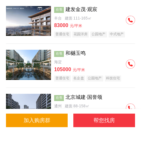
建发金茂·观宸
在售
丰台
建面 111-165㎡
83000
元/平米
普通住宅
花园洋房
公园地产
中式地产
大平层
名企盘
和樾玉鸣
在售
海淀
105000
元/平米
普通住宅
名企盘
公园地产
科技住宅
北京城建·国誉颂
在售
通州
建面 88-158㎡
43000
元/平米
加入购房群
帮您找房
花园洋房
低总价
名企盘
公园地产