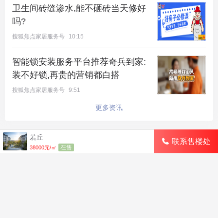
卫生间砖缝渗水,能不砸砖当天修好
吗?
搜狐焦点家居服务号
10:15
智能锁安装服务平台推荐奇兵到家:
装不好锁,再贵的营销都白搭
搜狐焦点家居服务号
9:51
更多资讯
若丘
联系售楼处
最新楼盘
好评楼盘
区域楼盘
在售
38000元/㎡
绿城·朗月和风
北京楼盘
桃源新都孔雀城
新航城世界映
海淀楼盘
华银天鹅湖
怀柔国贤府
石景山楼盘
温泉新都孔雀城
缦合北京
昌平楼盘
中海北京世家
懋源·騴橒臺
丰台楼盘
燕都古城·和园
北京城建·文华知筑
大兴楼盘
空港新都孔雀城 国门壹号
小程序
APP下载
电脑版
站点地图
投诉建议
北京城建·和知筑|铂瑞
房山楼盘
中冶兴隆新城·红石郡
北京建工·嘉棠雅序
朝阳楼盘
路劲阳光城
国樾天颂
通州楼盘
富力和园
兴创·万象茗筑
顺义楼盘
路劲阳光城商业
门头沟楼盘
八达岭孔雀城·盛景新都
怀柔楼盘
京第银座
免费咨询热线：4006802822