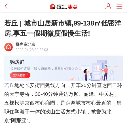
若丘 | 城市山居新市镇,99-138㎡低密洋
房,享五一假期微度假慢生活!
拼房帝北京
2023-04-28 09:22:03
购房群
买房如何避坑，加入购房群，看看他们怎么说
立即进群
若丘
地处长安街西延线方向，开车25分钟直达西二环
的天宁寺桥，30-40分钟通达万柳、丽泽、中关村、
五棵松等京西核心商圈，是距离城市核心最近的，集
职住学游于一体的浅山生活方式小镇，被誉为北
京“阿那亚”。