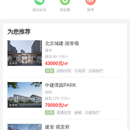
微信好友
朋友圈
微博
为您推荐
北京城建·国誉颂
通州
建面 88~158㎡
43000元/㎡
效果图
在售
花园洋房
小高层
公园地产
中建璞园PARK
朝阳
建面 125~210㎡
70000元/㎡
效果图
在售
普通住宅
板楼
公园地产
建发·观堂府