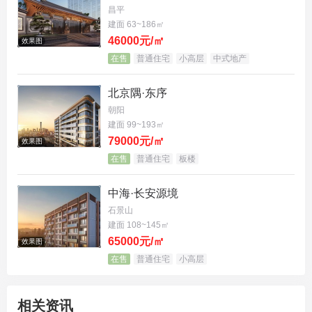
昌平
建面 63~186㎡
46000元/㎡
效果图
在售
普通住宅
小高层
中式地产
北京隅·东序
朝阳
建面 99~193㎡
79000元/㎡
效果图
在售
普通住宅
板楼
中海·长安源境
石景山
建面 108~145㎡
65000元/㎡
效果图
在售
普通住宅
小高层
相关资讯