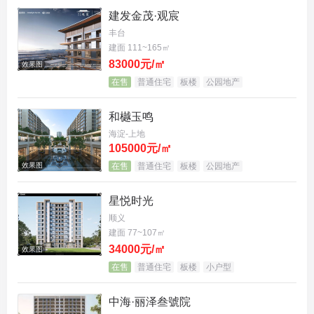
政策并非孤立存在。
建发金茂·观宸
丰台
它是一系列密集动作中的一环，是政策工具箱里一枚
建面 111~165㎡
被精心选中的齿轮。
83000元/㎡
效果图
在售
普通住宅
板楼
公园地产
就在公积金利率调整消息落地的同时，北京在12月底
进一步放松了限购政策，穿越了解。
和樾玉鸣
海淀-上地
更值得玩味的是，近期多家银行悄然调整了个人征信
105000元/㎡
的评估方式，对还款记录良好的客户给予更大弹性。
效果图
在售
普通住宅
板楼
公园地产
星悦时光
顺义
建面 77~107㎡
34000元/㎡
效果图
在售
普通住宅
板楼
小户型
中海·丽泽叁號院