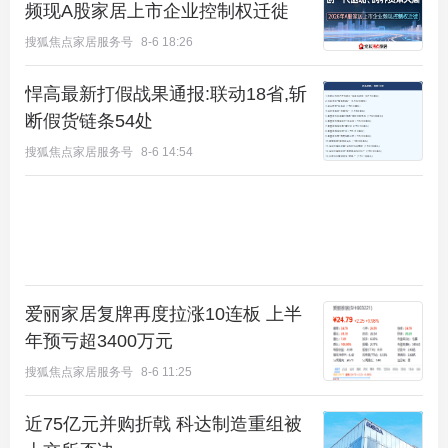
频现A股家居上市企业控制权迁徙
们几乎在同一时间段内密集释放，指向的就不再是简
搜狐焦点家居服务号
8-6 18:26
单的“救市”，而是一次有节奏、有协同的
预期管理
。
市场的企稳，从来不只是靠资金，更是靠信心。这些
悍高最新打假战果通报:联动18省,斩
断假货链条54处
看似分散的政策，正在拧成一股绳，试图拉住不断下
探的市场情绪，为一个关键时间点积蓄能量——
2026
搜狐焦点家居服务号
8-6 14:54
年的“小阳春”
。
02
关键的2026，与一场必须打赢的“信心之战”
为什么是2026年小阳春？
爱丽家居复牌再度拉涨10连板 上半
房地产周期往往有其季节性规律，每年3月至5月
年预亏超3400万元
的“小阳春”是传统销售旺季，也是奠定全年市场基调
搜狐焦点家居服务号
8-6 11:25
的关键窗口。对于已调整数年的市场而言，2026年的
这个窗口，很可能是一个从“止跌回稳”走向“筑底修
近75亿元并购折戟 科达制造重组被
复”的转折点。