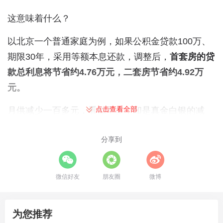
这意味着什么？
以北京一个普通家庭为例，如果公积金贷款100万、
期限30年，采用等额本息还款，调整后，
首套房的贷
款总利息将节省约4.76万元，二套房节省约4.92万
元。
点击查看全部
月供减少一百多元，看似不多，却是真金白银的减
负，直接流入每个月的家庭现金流。
分享到
01
不只是省钱
表面上看，这只是一次常规的利率调整，是年初“月
微信好友
朋友圈
微博
供自动减少”的一份温馨礼物。
但如果我们把时间线拉长，把视野放宽，会发现这条
为您推荐