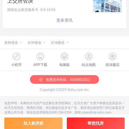
上交所否决
搜狐焦点家居服务号
8-6 10:54
限购放松，是降低入场门槛；利率下调，是降低持有
更多资讯
成本；征信优化，是改善金融环境；整治唱空言论，
是净化舆论空间。
最新楼盘
好评楼盘
区域楼盘
四管齐下，目标明确：托住市场，稳住价格，扭转预
期，为2026年的市场复苏创造一切有利条件。
绿城·朗月和风
北京楼盘
桃源新都孔雀城
新航城世界映
海淀楼盘
华银天鹅湖
怀柔国贤府
石景山楼盘
温泉新都孔雀城
缦合北京
昌平楼盘
中海北京世家
懋源·騴橒臺
丰台楼盘
燕都古城·和园
北京城建·文华知筑
大兴楼盘
空港新都孔雀城 国门壹号
小程序
APP下载
电脑版
站点地图
投诉建议
但这套组合拳真的能彻底扭转乾坤吗？恐怕还需要最
北京城建·和知筑|铂瑞
房山楼盘
中冶兴隆新城·红石郡
北京建工·嘉棠雅序
朝阳楼盘
路劲阳光城
国樾天颂
通州楼盘
富力和园
兴创·万象茗筑
顺义楼盘
路劲阳光城商业
门头沟楼盘
八达岭孔雀城·盛景新都
怀柔楼盘
京第银座
关键的一块拼图。
免费咨询热线：4006802822
03
终极答案：大家的“口袋”
Copyright ©2023 Sohu.com Inc.
预期可以靠政策短暂提振，但真正的、可持续的购买
免责声明：本网站作为房产信息聚合类导航网站，仅为方便广大用户掌握信息而提供一
站式无偿浏览、查阅的功能，本站楼盘信息并非广告，最终请以政府部门登记备案及开
力，只能来源于居民实实在在的收入增长。房地产如
发商公布为准。错误信息举报电话400-156-0359，邮箱 jubao@vip.sohu.com。
是，内需消费亦如是。
加入购房群
帮您找房