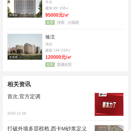
丰台
建面 99~158㎡
95000元/㎡
效果图
在售
洋房
小高层
而另一个信号同样不容忽视——监管部门明确要求自
媒体不得发布不实信息、不得恶意唱空房地产市场。
臻澐
海淀
建面 134~229㎡
120000元/㎡
效果图
在售
普通住宅
相关资讯
首次,官方定调
2025-12-29
打破外墙多层桎梏,西卡M砂浆定义