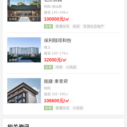
朝阳-酒仙桥
建面 145~249㎡
100000元/㎡
效果图
在售
普通住宅
高层
宜居生态地产
保利颐璟和煦
顺义
建面 120~179㎡
32000元/㎡
效果图
在售
洋房
小高层
能建·東誉府
朝阳
建面 102~160㎡
106600元/㎡
效果图
在售
普通住宅
小高层