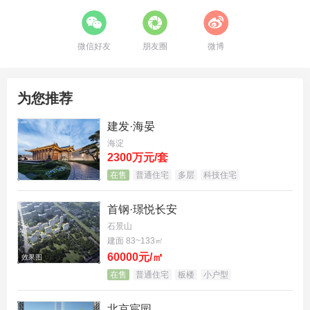
微信好友
朋友圈
微博
为您推荐
建发·海晏
海淀
2300万元/套
在售
普通住宅
多层
科技住宅
首钢·璟悦长安
石景山
建面 83~133㎡
60000元/㎡
效果图
在售
普通住宅
板楼
小户型
北京宸园