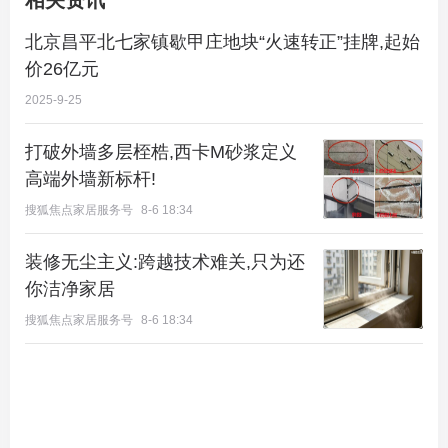
相关资讯
北京昌平北七家镇歇甲庄地块“火速转正”挂牌,起始
价26亿元
2025-9-25
打破外墙多层桎梏,西卡M砂浆定义
高端外墙新标杆!
搜狐焦点家居服务号
8-6 18:34
装修无尘主义:跨越技术难关,只为还
你洁净家居
搜狐焦点家居服务号
8-6 18:34