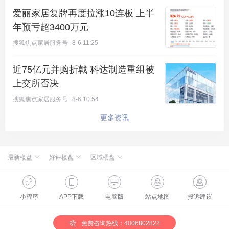
爱丽家居复牌再度拉涨10连板 上半
年预亏超3400万元
搜狐焦点家居服务号
8-6 11:25
近75亿元并购折戟 科达制造重组被
上交所否决
搜狐焦点家居服务号
8-6 10:54
更多资讯
最新楼盘
好评楼盘
区域楼盘
绿城·朗月和风
北京楼盘
桃源新都孔雀城
新航城世界映
海淀楼盘
华银天鹅湖
怀柔国贤府
石景山楼盘
温泉新都孔雀城
缦合北京
昌平楼盘
中海北京世家
懋源·騴橒臺
丰台楼盘
燕都古城·和园
北京城建·文华知筑
大兴楼盘
空港新都孔雀城 国门壹号
小程序
APP下载
电脑版
站点地图
投诉建议
北京城建·和知筑|铂瑞
房山楼盘
中冶兴隆新城·红石郡
北京建工·嘉棠雅序
朝阳楼盘
路劲阳光城
国樾天颂
通州楼盘
富力和园
兴创·万象茗筑
顺义楼盘
路劲阳光城商业
门头沟楼盘
八达岭孔雀城·盛景新都
怀柔楼盘
京第银座
免费咨询热线：4006802822