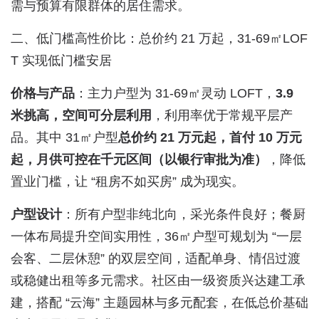
需与预算有限群体的居住需求。
二、低门槛高性价比：总价约 21 万起，31-69㎡LOF
T 实现低门槛安居
价格与产品
：主力户型为 31-69㎡灵动 LOFT，
3.9
米挑高，空间可分层利用
，利用率优于常规平层产
品。其中 31㎡户型
总价约 21 万元起，首付 10 万元
起，月供可控在千元区间（以银行审批为准）
，降低
置业门槛，让 “租房不如买房” 成为现实。
户型设计
：所有户型非纯北向，采光条件良好；餐厨
一体布局提升空间实用性，36㎡户型可规划为 “一层
会客、二层休憩” 的双层空间，适配单身、情侣过渡
或稳健出租等多元需求。社区由一级资质兴达建工承
建，搭配 “云海” 主题园林与多元配套，在低总价基础