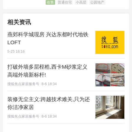
在售
普通住宅
小高层
公园地产
相关资讯
燕郊科学城现房 兴达东都时代地铁
LOFT
5-25 16:16
打破外墙多层桎梏,西卡M砂浆定义
高端外墙新标杆!
搜狐焦点家居服务号
8-6 18:34
装修无尘主义:跨越技术难关,只为还
你洁净家居
搜狐焦点家居服务号
8-6 18:34