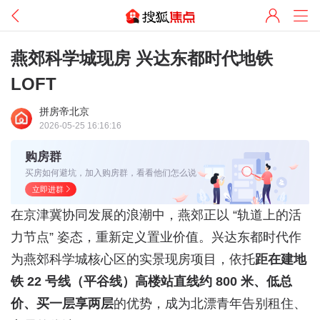
燕郊科学城现房 兴达东都时代地铁
LOFT
拼房帝北京
2026-05-25 16:16:16
购房群
买房如何避坑，加入购房群，看看他们怎么说
立即进群
在京津冀协同发展的浪潮中，燕郊正以 “轨道上的活
力节点” 姿态，重新定义置业价值。兴达东都时代作
为燕郊科学城核心区的实景现房项目，依托
距在建地
铁 22 号线（平谷线）高楼站直线约 800 米、低总
价、买一层享两层
的优势，成为北漂青年告别租住、