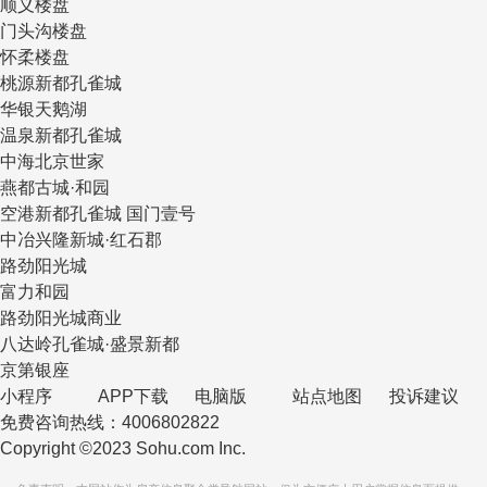
顺义楼盘
门头沟楼盘
怀柔楼盘
桃源新都孔雀城
华银天鹅湖
温泉新都孔雀城
中海北京世家
燕都古城·和园
空港新都孔雀城 国门壹号
中冶兴隆新城·红石郡
路劲阳光城
富力和园
路劲阳光城商业
八达岭孔雀城·盛景新都
京第银座
小程序
APP下载
电脑版
站点地图
投诉建议
免费咨询热线：4006802822
Copyright ©2023 Sohu.com Inc.