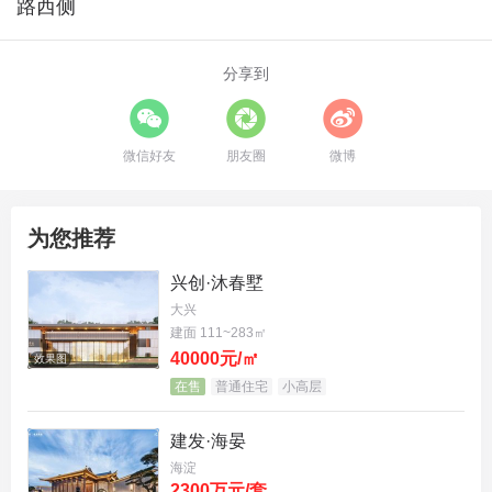
路西侧
分享到
微信好友
朋友圈
微博
为您推荐
兴创·沐春墅
大兴
建面 111~283㎡
40000元/㎡
效果图
在售
普通住宅
小高层
建发·海晏
海淀
2300万元/套