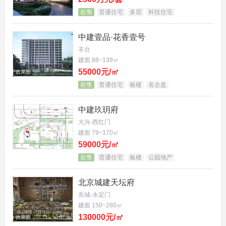
在售
普通住宅
多层
科技住宅
中建壹品·花香壹号
丰台
建面 88~139㎡
55000元/㎡
效果图
在售
普通住宅
板楼
名企盘
中建玖玥府
大兴-西红门
建面 79~170㎡
59000元/㎡
在售
普通住宅
板楼
公园地产
北京城建天坛府
东城-永定门
建面 150~280㎡
130000元/㎡
效果图