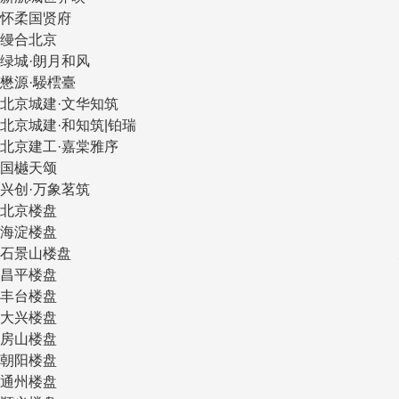
怀柔国贤府
缦合北京
绿城·朗月和风
懋源·騴橒臺
北京城建·文华知筑
北京城建·和知筑|铂瑞
北京建工·嘉棠雅序
国樾天颂
兴创·万象茗筑
北京楼盘
海淀楼盘
石景山楼盘
昌平楼盘
丰台楼盘
大兴楼盘
房山楼盘
朝阳楼盘
通州楼盘