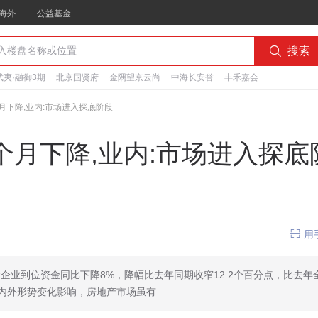
海外
公益基金

搜索
夷·融御3期
北京国贤府
金隅望京云尚
中海长安誉
丰禾嘉会
个月下降,业内:市场进入探底阶段
6个月下降,业内:市场进入探底

用
企业到位资金同比下降8%，降幅比去年同期收窄12.2个百分点，比去年
国内外形势变化影响，房地产市场虽有…