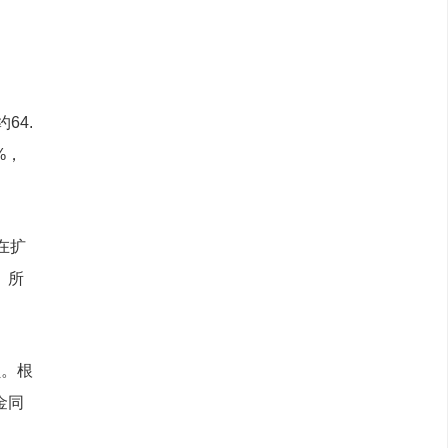
64.
%，
在扩
。所
负。根
金同