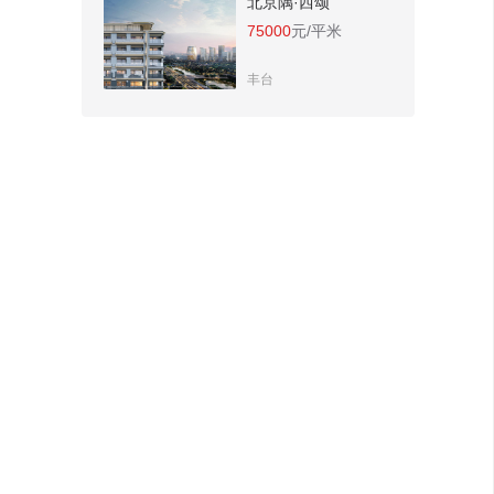
北京隅·西颂
75000
元/平米
丰台