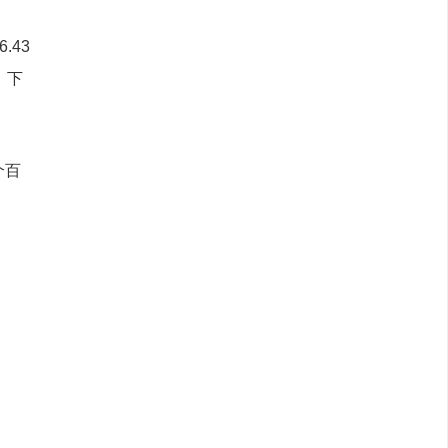
.43
，下
个百