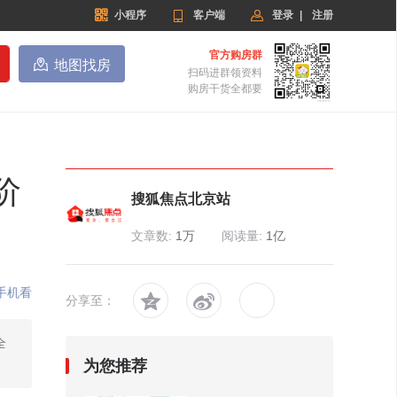


小程序

客户端
登录
|
注册
官方购房群

地图找房
扫码进群领资料
购房干货全都要
阶
搜狐焦点北京站
文章数:
1万
阅读量:
1亿
手机看


分享至：
全
为您推荐