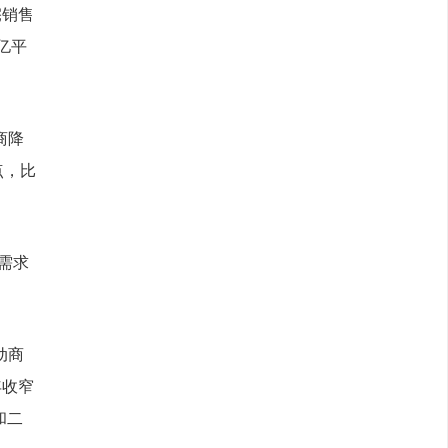
宅销售
亿平
商降
点，比
需求
动商
年收窄
和二