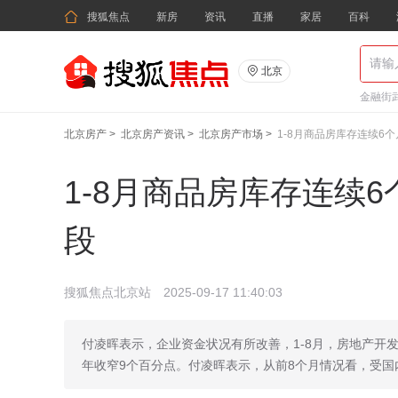

搜狐焦点
新房
资讯
直播
家居
百科

北京
金融街武
北京房产
>
北京房产资讯
>
北京房产市场
>
1-8月商品房库存连续6
1-8月商品房库存连续
段
搜狐焦点北京站
2025-09-17 11:40:03
付凌晖表示，企业资金状况有所改善，1-8月，房地产开发
年收窄9个百分点。付凌晖表示，从前8个月情况看，受