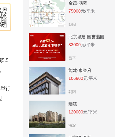
金茂·满曜
75000
元/平米
朝阳
北京城建·国誉燕园
33000
元/平米
昌平
5.5
。
能建·東誉府
106600
元/平米
办举行
朝阳
过
臻澐
120000
元/平米
海淀