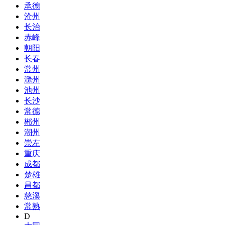
承德
沧州
长治
赤峰
朝阳
长春
常州
滁州
池州
长沙
常德
郴州
潮州
崇左
重庆
成都
楚雄
昌都
慈溪
常熟
D