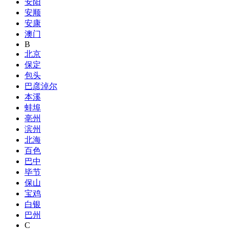
安阳
安顺
安康
澳门
B
北京
保定
包头
巴彦淖尔
本溪
蚌埠
亳州
滨州
北海
百色
巴中
毕节
保山
宝鸡
白银
巴州
C