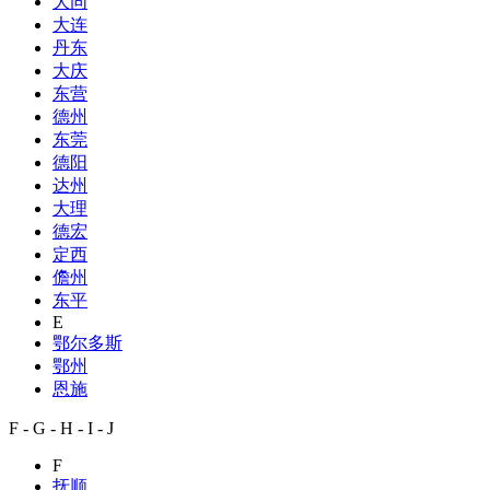
大同
大连
丹东
大庆
东营
德州
东莞
德阳
达州
大理
德宏
定西
儋州
东平
E
鄂尔多斯
鄂州
恩施
F - G - H - I - J
F
抚顺