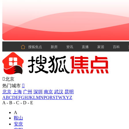

搜狐焦点
新房
资讯
直播
家居
百科

北京
热门城市

北京
上海
广州
深圳
南京
武汉
昆明
A
B
C
D
E
F
G
H
J
K
L
M
N
P
Q
R
S
T
W
X
Y
Z
A - B - C - D - E
A
鞍山
安庆