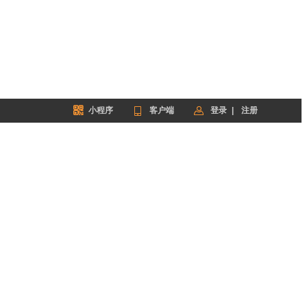


小程序

客户端
登录
|
注册