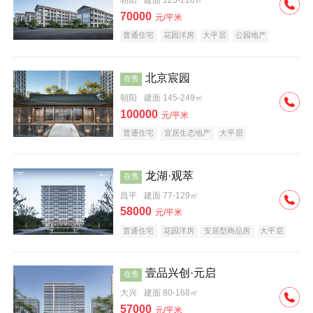
朝阳
建面 125-210㎡
70000
元/平米
普通住宅
花园洋房
大平层
公园地产
名企盘
宜居生态地产
北京宸园
在售
朝阳
建面 145-249㎡
100000
元/平米
普通住宅
宜居生态地产
大平层
龙湖·观萃
在售
昌平
建面 77-129㎡
58000
元/平米
普通住宅
花园洋房
安居型商品房
大平层
公园地产
名企盘
壹品兴创·元启
在售
大兴
建面 80-168㎡
57000
元/平米