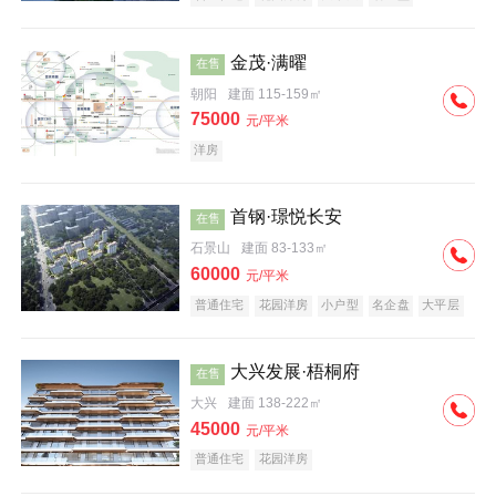
科技住宅
中式地产
河景地产
金茂·满曜
在售
朝阳
建面 115-159㎡
75000
元/平米
洋房
首钢·璟悦长安
在售
石景山
建面 83-133㎡
60000
元/平米
普通住宅
花园洋房
小户型
名企盘
大平层
大兴发展·梧桐府
在售
大兴
建面 138-222㎡
45000
元/平米
普通住宅
花园洋房