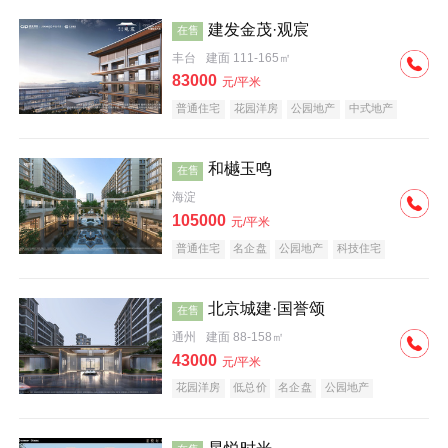
建发金茂·观宸
在售
丰台
建面 111-165㎡
83000
元/平米
普通住宅
花园洋房
公园地产
中式地产
大平层
名企盘
和樾玉鸣
在售
海淀
105000
元/平米
普通住宅
名企盘
公园地产
科技住宅
北京城建·国誉颂
在售
通州
建面 88-158㎡
43000
元/平米
花园洋房
低总价
名企盘
公园地产