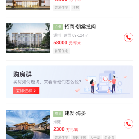
普通住宅
洋房
招商·朝棠揽阅
在售
通州
建面 69-124㎡
58000
元/平米
普通住宅
建发·海晏
在售
海淀
2300
万元/套
普通住宅
花园洋房
大平层
名企盘