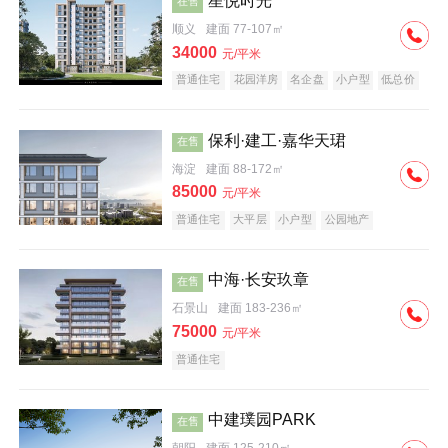
星悦时光
在售
顺义
建面 77-107㎡
34000
元/平米
普通住宅
花园洋房
名企盘
小户型
低总价
保利·建工·嘉华天珺
在售
海淀
建面 88-172㎡
85000
元/平米
普通住宅
大平层
小户型
公园地产
科技住宅
宜居生态地产
名企盘
中海·长安玖章
在售
石景山
建面 183-236㎡
75000
元/平米
普通住宅
中建璞园PARK
在售