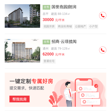
国誉燕园|朗润
在售
昌平
建面 88-134㎡
30000
元/平米
花园洋房
商业街商铺
公园地产
小户型
低总价
名企盘
招商·云璟揽阅
在售
通州
建面 79-128㎡
62000
元/平米
普通住宅