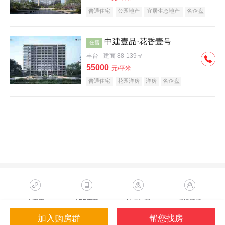
普通住宅
公园地产
宜居生态地产
名企盘
中建壹品·花香壹号
在售
丰台
建面 88-139㎡
55000
元/平米
普通住宅
花园洋房
洋房
名企盘
小程序
APP下载
站点地图
投诉建议
加入购房群
帮您找房
Copyright ©2023 Sohu.com Inc.