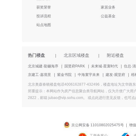
获奖荣誉
家居业务
投诉流程
公益基金
站点地图
热门楼盘
北京区域楼盘
附近楼盘
|
|
北京城建·龍樾海序
|
国贤府PARK
|
未来城·星寰时代
|
住总·
京建工·嘉境里
|
紫金书院
|
中海寰宇未来
|
建发·观堂府
|
梧
北京奥森春晓楼盘电话4006162877-432496，楼盘地址
郑重提示：本网站作为房产信息聚合类导航网站，仅为方便广大用户
2822，邮箱 jubao@vip.sohu.com。 或
点此进行意见反馈，
也
可点
京公网安备 11010802025475号
|
增值
工商备案公