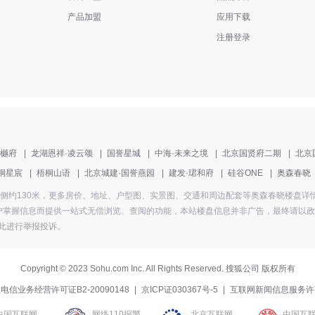
产品加盟
应用下载
注册登录
清樾府
|
龙湖恩祥·凌云颂
|
国誉星城
|
中海·未来之境
|
北京国贤府二期
|
北京
桐星宸
|
梧桐山语
|
北京城建·国誉燕园
|
建发·珺和府
|
硅谷ONE
|
奥森春晓
为文华路东侧约130米，更多房价、地址、户型图、实景图、交通和周边配套等奥森春晓楼
掌握信息而提供一站式无偿浏览、查阅的功能，本站楼盘信息并非广告，最终请以政府部
此进行举报投诉
。
Copyright
©
2023 Sohu.com Inc. All Rights Reserved. 搜狐公司
版权所有
电信业务经营许可证B2-20090148
|
京ICP证030367号-5
|
互联网新闻信息服务许
中国互联网
网络110报警
北京互联网
中国互