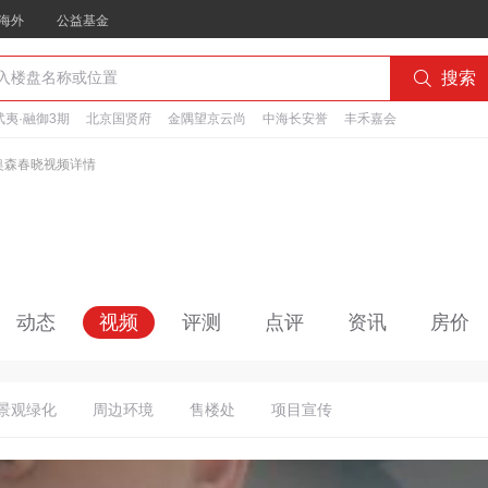
海外
公益基金

搜索
夷·融御3期
北京国贤府
金隅望京云尚
中海长安誉
丰禾嘉会
奥森春晓视频详情
动态
视频
评测
点评
资讯
房价
景观绿化
周边环境
售楼处
项目宣传