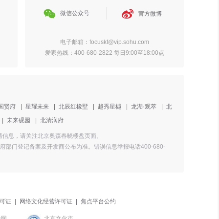


微信公众号
官方微博
电子邮箱：focuskf@vip.sohu.com
爱家热线：400-680-2822 每日9:00至18:00点
国贤府
|
星耀未来
|
北辰红橡墅
|
越秀星樾
|
龙湖·观萃
|
北
|
未来砚园
|
北清润府
盘详情信息，请关注北京奥森春晓楼盘页面。
门登记备案及开发商公布为准。错误信息举报电话400-680-
可证
|
网络文化经营许可证
|
焦点平台公约
联网
北京文化市