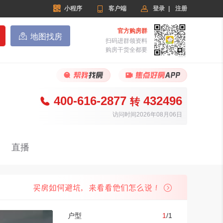


小程序

客户端
登录
|
注册
官方购房群

地图找房
扫码进群领资料
购房干货全都要
400-616-2877
432496

转
访问时间2026年08月06日
直播
户型
1
/
1