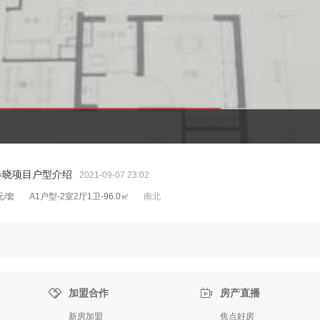
春晓项目户型介绍
2021-09-07 23:02
元/套
A1户型-2室2厅1卫
-96.0㎡
南北


加盟合作
房产直播
新房加盟
焦点好房