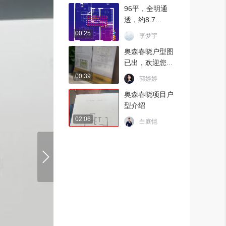
96平，全明通
透，约8.7...
00:25
李梦宇
奥森春晓户型图
已出，欢迎您...
00:39
郭婷婷
奥森春晓项目户
型介绍
02:06
白庭恺
