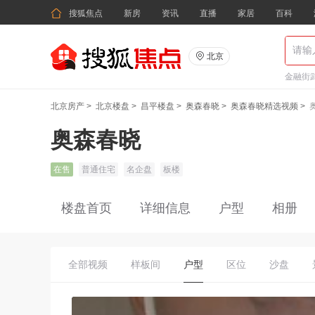

搜狐焦点
新房
资讯
直播
家居
百科

北京
金融街武
北京房产
>
北京楼盘
>
昌平楼盘
>
奥森春晓
>
奥森春晓精选视频
>
奥森春晓
在售
普通住宅
名企盘
板楼
楼盘首页
详细信息
户型
相册
全部视频
样板间
户型
区位
沙盘