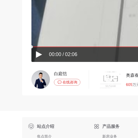
00:00 / 02:06
白庭恺
奥森

在线咨询
605
万

站点介绍
产品服务
焦点简介
新房业务