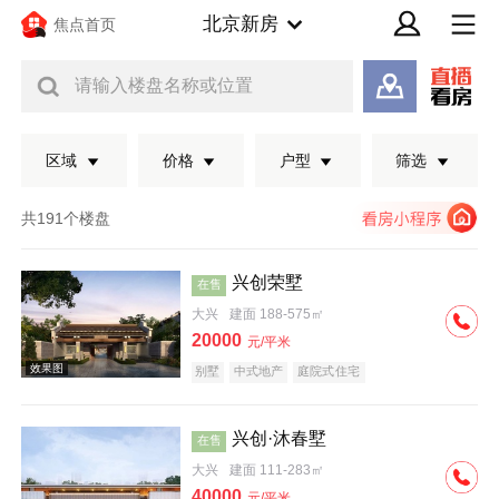
北京新房
焦点首页
请输入楼盘名称或位置
区域
价格
户型
筛选
共191个楼盘
兴创荣墅
在售
大兴
建面 188-575㎡
20000
元/平米
别墅
中式地产
庭院式住宅
兴创·沐春墅
在售
效果图
大兴
建面 111-283㎡
40000
元/平米