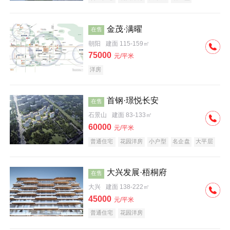
科技住宅
中式地产
河景地产
金茂·满曜
在售
朝阳
建面 115-159㎡
75000
元/平米
洋房
首钢·璟悦长安
在售
石景山
建面 83-133㎡
60000
元/平米
普通住宅
花园洋房
小户型
名企盘
大平层
大兴发展·梧桐府
在售
大兴
建面 138-222㎡
45000
元/平米
普通住宅
花园洋房