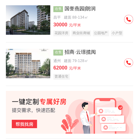
国誉燕园|朗润
在售
昌平
建面 88-134㎡
30000
元/平米
花园洋房
商业街商铺
公园地产
小户型
低总价
名企盘
招商·云璟揽阅
在售
通州
建面 79-128㎡
62000
元/平米
普通住宅