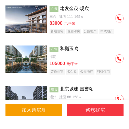
建发金茂·观宸
在售
丰台
建面 111-165㎡
83000
元/平米
普通住宅
花园洋房
公园地产
中式地产
大平层
名企盘
和樾玉鸣
在售
海淀
105000
元/平米
普通住宅
名企盘
公园地产
科技住宅
北京城建·国誉颂
在售
通州
建面 88-158㎡
43000
元/平米
加入购房群
帮您找房
花园洋房
低总价
名企盘
公园地产