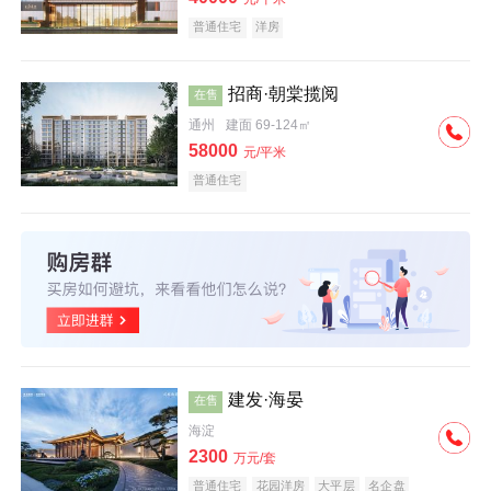
普通住宅
洋房
招商·朝棠揽阅
在售
通州
建面 69-124㎡
58000
元/平米
普通住宅
建发·海晏
在售
海淀
2300
万元/套
普通住宅
花园洋房
大平层
名企盘