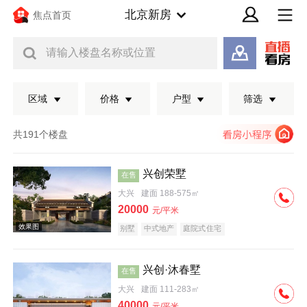
北京新房
焦点首页
请输入楼盘名称或位置
区域
价格
户型
筛选
共191个楼盘
兴创荣墅
在售
大兴
建面 188-575㎡
20000
元/平米
别墅
中式地产
庭院式住宅
兴创·沐春墅
在售
效果图
大兴
建面 111-283㎡
40000
元/平米