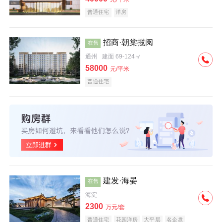
普通住宅
洋房
招商·朝棠揽阅
在售
通州
建面 69-124㎡
58000
元/平米
普通住宅
建发·海晏
在售
海淀
2300
万元/套
普通住宅
花园洋房
大平层
名企盘