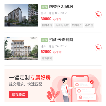
国誉燕园|朗润
在售
昌平
建面 88-134㎡
30000
元/平米
花园洋房
商业街商铺
公园地产
小户型
低总价
名企盘
招商·云璟揽阅
在售
通州
建面 79-128㎡
62000
元/平米
普通住宅