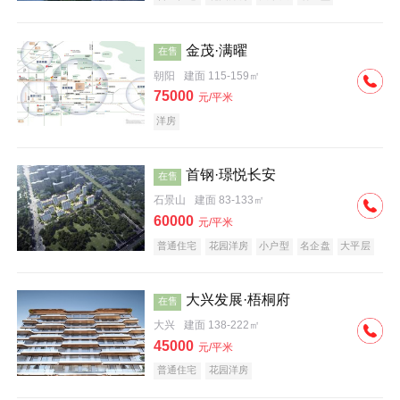
科技住宅
中式地产
河景地产
金茂·满曜
在售
朝阳
建面 115-159㎡
75000
元/平米
洋房
首钢·璟悦长安
在售
石景山
建面 83-133㎡
60000
元/平米
普通住宅
花园洋房
小户型
名企盘
大平层
大兴发展·梧桐府
在售
大兴
建面 138-222㎡
45000
元/平米
普通住宅
花园洋房