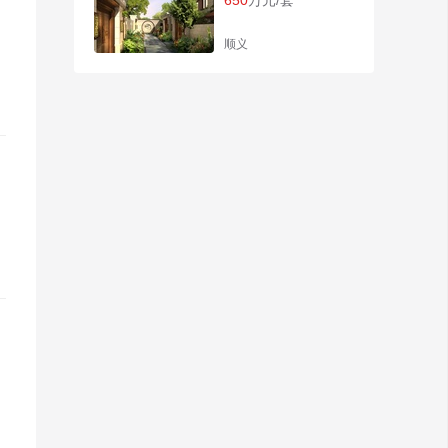
650
万元/套
顺义