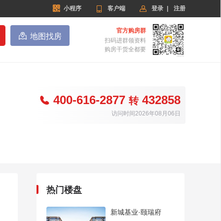


小程序

客户端
登录
|
注册
官方购房群

地图找房
扫码进群领资料
购房干货全都要
400-616-2877
432858

转
访问时间2026年08月06日
热门楼盘
新城基业·颐瑞府