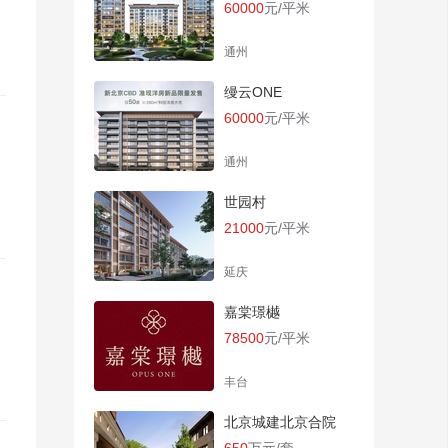
昌
60000
元/平米
通州
缦云ONE
60000
元/平米
通州
世园村
21000
元/平米
延庆
嘉棠璟樾
78500
元/平米
丰台
北京城建北京合院