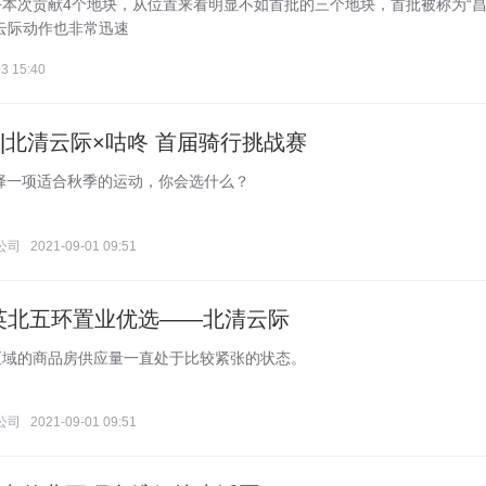
本次贡献4个地块，从位置来看明显不如首批的三个地块，首批被称为“
云际动作也非常迅速
3 15:40
|北清云际×咕咚 首届骑行挑战赛
择一项适合秋季的运动，你会选什么？
公司
2021-09-01 09:51
精英北五环置业优选——北清云际
区域的商品房供应量一直处于比较紧张的状态。
公司
2021-09-01 09:51