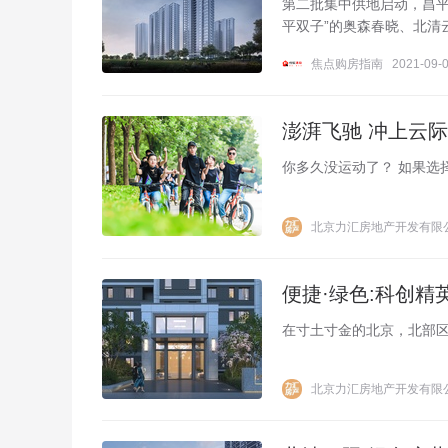
第二批集中供地启动，昌平
平双子”的奥森春晓、北清
焦点购房指南
2021-09-0
澎湃飞驰 冲上云际
你多久没运动了？ 如果选
北京力汇房地产开发有限
便捷·绿色:科创
​在寸土寸金的北京，北部
北京力汇房地产开发有限