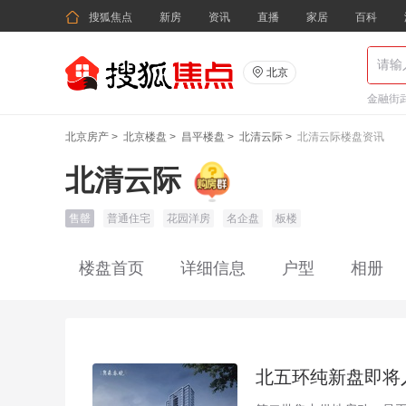

搜狐焦点
新房
资讯
直播
家居
百科

北京
金融街武
北京房产
>
北京楼盘
>
昌平楼盘
>
北清云际
>
北清云际楼盘资讯
北清云际
售罄
普通住宅
花园洋房
名企盘
板楼
楼盘首页
详细信息
户型
相册
北五环纯新盘即将