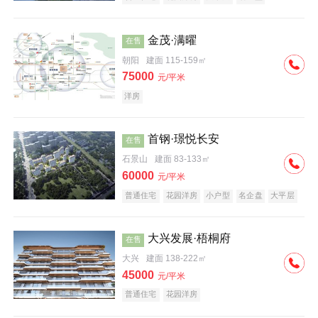
科技住宅
中式地产
河景地产
金茂·满曜
在售
朝阳
建面 115-159㎡
75000
元/平米
洋房
首钢·璟悦长安
在售
石景山
建面 83-133㎡
60000
元/平米
普通住宅
花园洋房
小户型
名企盘
大平层
大兴发展·梧桐府
在售
大兴
建面 138-222㎡
45000
元/平米
普通住宅
花园洋房