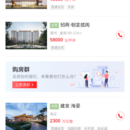
普通住宅
洋房
招商·朝棠揽阅
在售
通州
建面 69-124㎡
58000
元/平米
普通住宅
建发·海晏
在售
海淀
2300
万元/套
普通住宅
花园洋房
大平层
名企盘