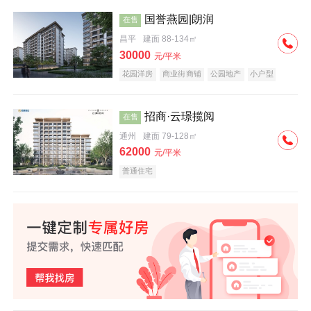
国誉燕园|朗润
在售
昌平
建面 88-134㎡
30000
元/平米
花园洋房
商业街商铺
公园地产
小户型
低总价
名企盘
招商·云璟揽阅
在售
通州
建面 79-128㎡
62000
元/平米
普通住宅