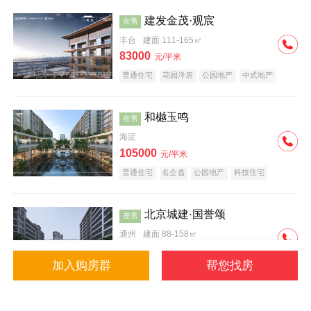
建发金茂·观宸
在售
丰台
建面 111-165㎡
83000
元/平米
普通住宅
花园洋房
公园地产
中式地产
大平层
名企盘
和樾玉鸣
在售
海淀
105000
元/平米
普通住宅
名企盘
公园地产
科技住宅
北京城建·国誉颂
在售
通州
建面 88-158㎡
43000
元/平米
加入购房群
帮您找房
花园洋房
低总价
名企盘
公园地产