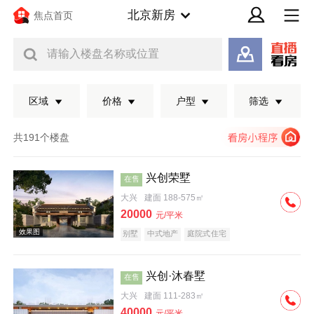
北京新房
焦点首页
请输入楼盘名称或位置
区域
价格
户型
筛选
共191个楼盘
兴创荣墅
在售
大兴
建面 188-575㎡
20000
元/平米
别墅
中式地产
庭院式住宅
兴创·沐春墅
在售
效果图
大兴
建面 111-283㎡
40000
元/平米