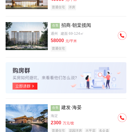
普通住宅
洋房
招商·朝棠揽阅
在售
通州
建面 69-124㎡
58000
元/平米
普通住宅
建发·海晏
在售
海淀
2300
万元/套
普通住宅
花园洋房
大平层
名企盘