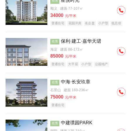
星悦时光
在售
顺义
建面 77-107㎡
34000
元/平米
普通住宅
花园洋房
名企盘
小户型
低总价
保利·建工·嘉华天珺
在售
海淀
建面 88-172㎡
85000
元/平米
普通住宅
大平层
小户型
公园地产
科技住宅
宜居生态地产
名企盘
中海·长安玖章
在售
石景山
建面 183-236㎡
75000
元/平米
普通住宅
中建璞园PARK
在售