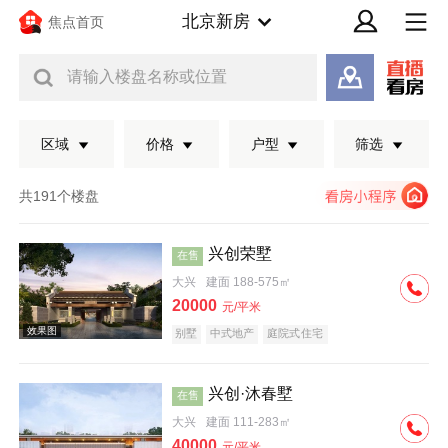
北京新房
焦点首页
请输入楼盘名称或位置
区域
价格
户型
筛选
共191个楼盘
兴创荣墅
在售
大兴
建面 188-575㎡
20000
元/平米
别墅
中式地产
庭院式住宅
兴创·沐春墅
在售
效果图
大兴
建面 111-283㎡
40000
元/平米