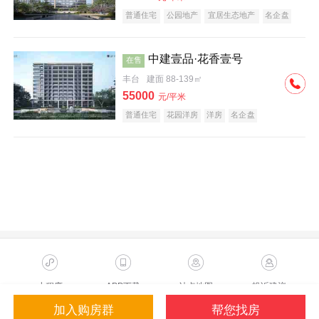
普通住宅
公园地产
宜居生态地产
名企盘
中建壹品·花香壹号
在售
丰台
建面 88-139㎡
55000
元/平米
普通住宅
花园洋房
洋房
名企盘
小程序
APP下载
站点地图
投诉建议
加入购房群
帮您找房
Copyright ©2023 Sohu.com Inc.