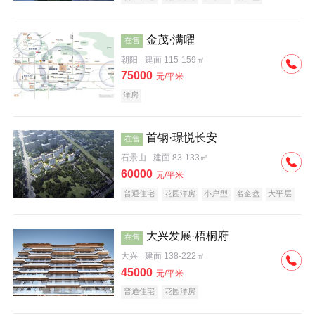
科技住宅
中式地产
河景地产
金茂·满曜
在售
朝阳
建面 115-159㎡
75000
元/平米
洋房
首钢·璟悦长安
在售
石景山
建面 83-133㎡
60000
元/平米
普通住宅
花园洋房
小户型
名企盘
大平层
大兴发展·梧桐府
在售
大兴
建面 138-222㎡
45000
元/平米
普通住宅
花园洋房