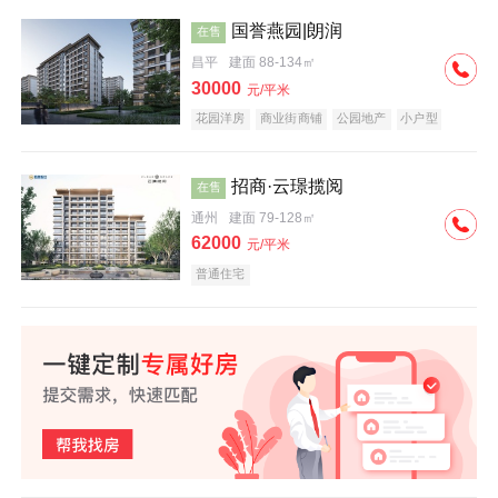
国誉燕园|朗润
在售
昌平
建面 88-134㎡
30000
元/平米
花园洋房
商业街商铺
公园地产
小户型
低总价
名企盘
招商·云璟揽阅
在售
通州
建面 79-128㎡
62000
元/平米
普通住宅