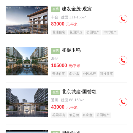
建发金茂·观宸
在售
丰台
建面 111-165㎡
83000
元/平米
普通住宅
花园洋房
公园地产
中式地产
大平层
名企盘
和樾玉鸣
在售
海淀
105000
元/平米
普通住宅
名企盘
公园地产
科技住宅
北京城建·国誉颂
在售
通州
建面 88-158㎡
43000
元/平米
花园洋房
低总价
名企盘
公园地产