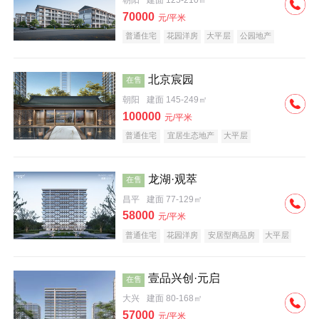
朝阳
建面 125-210㎡
70000
元/平米
普通住宅
花园洋房
大平层
公园地产
名企盘
宜居生态地产
北京宸园
在售
朝阳
建面 145-249㎡
100000
元/平米
普通住宅
宜居生态地产
大平层
龙湖·观萃
在售
昌平
建面 77-129㎡
58000
元/平米
普通住宅
花园洋房
安居型商品房
大平层
公园地产
名企盘
壹品兴创·元启
在售
大兴
建面 80-168㎡
57000
元/平米