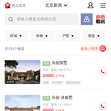
北京新房
焦点首页
请输入楼盘名称或位置
区域
价格
户型
筛选
共191个楼盘
兴创荣墅
在售
大兴
建面 188-575㎡
20000
元/平米
别墅
中式地产
庭院式住宅
兴创·沐春墅
在售
效果图
大兴
建面 111-283㎡
40000
元/平米