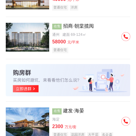
普通住宅
洋房
招商·朝棠揽阅
在售
通州
建面 69-124㎡
58000
元/平米
普通住宅
建发·海晏
在售
海淀
2300
万元/套
普通住宅
花园洋房
大平层
名企盘