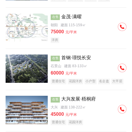
科技住宅
中式地产
河景地产
金茂·满曜
在售
朝阳
建面 115-159㎡
75000
元/平米
洋房
首钢·璟悦长安
在售
石景山
建面 83-133㎡
60000
元/平米
普通住宅
花园洋房
小户型
名企盘
大平层
大兴发展·梧桐府
在售
大兴
建面 138-222㎡
45000
元/平米
普通住宅
花园洋房