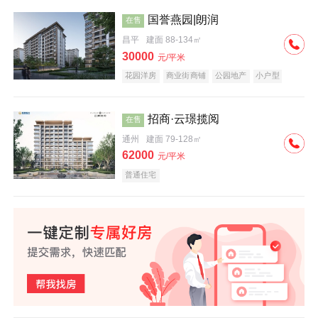
国誉燕园|朗润
在售
昌平
建面 88-134㎡
30000
元/平米
花园洋房
商业街商铺
公园地产
小户型
低总价
名企盘
招商·云璟揽阅
在售
通州
建面 79-128㎡
62000
元/平米
普通住宅