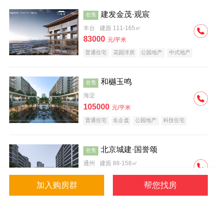
建发金茂·观宸
在售
丰台
建面 111-165㎡
83000
元/平米
普通住宅
花园洋房
公园地产
中式地产
大平层
名企盘
和樾玉鸣
在售
海淀
105000
元/平米
普通住宅
名企盘
公园地产
科技住宅
北京城建·国誉颂
在售
通州
建面 88-158㎡
43000
元/平米
加入购房群
帮您找房
花园洋房
低总价
名企盘
公园地产