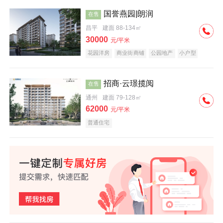
国誉燕园|朗润
在售
昌平
建面 88-134㎡
30000
元/平米
花园洋房
商业街商铺
公园地产
小户型
低总价
名企盘
招商·云璟揽阅
在售
通州
建面 79-128㎡
62000
元/平米
普通住宅