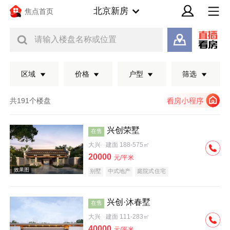
北京新房
焦点首页
请输入楼盘名称或位置
区域
价格
户型
筛选
共191个楼盘
兴创荣墅
在售
大兴
建面 188-575㎡
20000
元/平米
别墅
中式地产
庭院式住宅
兴创·沐春墅
在售
效果图
大兴
建面 111-283㎡
40000
元/平米