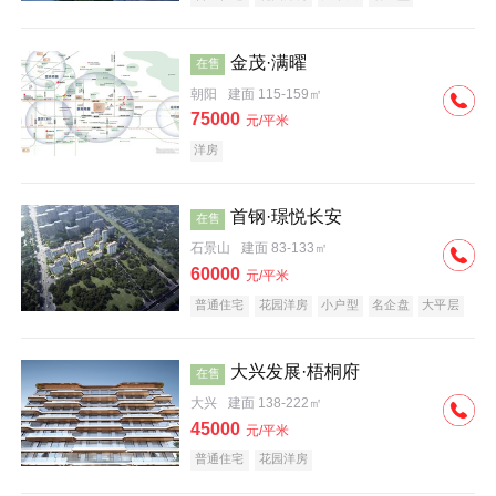
科技住宅
中式地产
河景地产
金茂·满曜
在售
朝阳
建面 115-159㎡
75000
元/平米
洋房
首钢·璟悦长安
在售
石景山
建面 83-133㎡
60000
元/平米
普通住宅
花园洋房
小户型
名企盘
大平层
大兴发展·梧桐府
在售
大兴
建面 138-222㎡
45000
元/平米
普通住宅
花园洋房