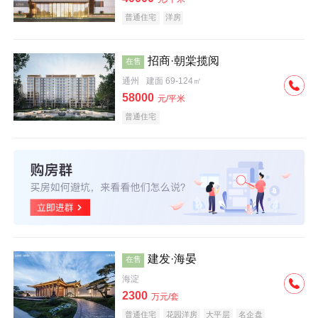
普通住宅
洋房
招商·朝棠揽阅
在售
通州
建面 69-124㎡
58000
元/平米
普通住宅
建发·海晏
在售
海淀
2300
万元/套
普通住宅
花园洋房
大平层
名企盘