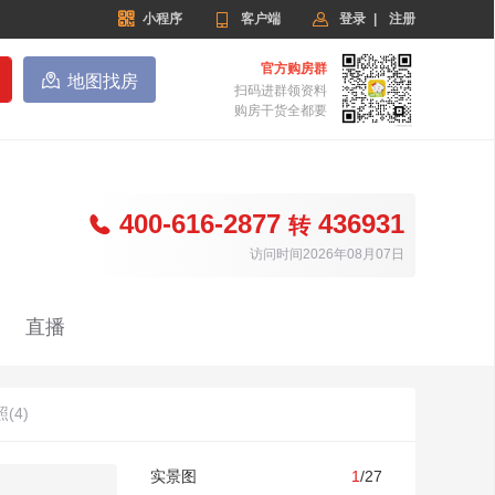


小程序

客户端
登录
|
注册
官方购房群

地图找房
扫码进群领资料
购房干货全都要
400-616-2877
436931

转
访问时间2026年08月07日
直播
(4)
实景图
1
/27