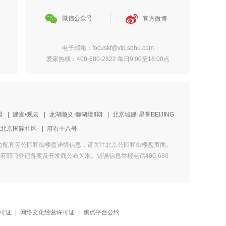


微信公众号
官方微博
电子邮箱：focuskf@vip.sohu.com
爱家热线：400-680-2822 每日9:00至18:00点
园
|
建发•观云
|
龙湖顺义·御湖境Ⅱ期
|
北京城建·星誉BEIJING
茂北京国际社区
|
府右十八号
和周边配套等公园和御楼盘详情信息，请关注北京公园和御楼盘页面。
门登记备案及开发商公布为准。错误信息举报电话400-680-
可证
|
网络文化经营许可证
|
焦点平台公约