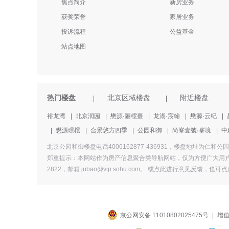
焦点简介
新房业务
获奖荣誉
家居业务
投诉流程
公益基金
站点地图
热门楼盘
北京区域楼盘
附近楼盘
|
|
裕龙湾
|
北京润园
|
懋源·骊橒臺
|
龙湖·宸翰
|
懋源·云纪
|
|
懋源璟橒
|
合景悠方四季
|
公园和御
|
尚峯壹號·峯境
|
中
北京公园和御楼盘电话4006162877-436931，楼盘地址
郑重提示：本网站作为房产信息聚合类导航网站，仅为方便广大用户
2822，邮箱 jubao@vip.sohu.com。 或
点此进行意见反馈，
也
可点
京公网安备 11010802025475号
|
增值