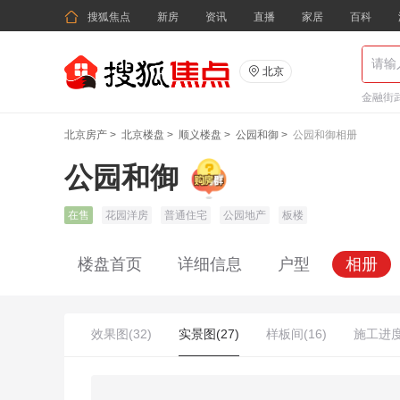

搜狐焦点
新房
资讯
直播
家居
百科

北京
金融街武
北京房产
>
北京楼盘
>
顺义楼盘
>
公园和御
>
公园和御相册
公园和御
在售
花园洋房
普通住宅
公园地产
板楼
楼盘首页
详细信息
户型
相册
效果图(32)
实景图(27)
样板间(16)
施工进度