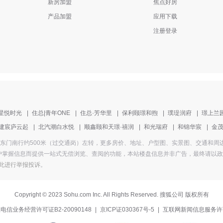
新房加盟
焦点好房
产品加盟
应用下载
注册登录
星悦时光
|
住总|青年ONE
|
住总·芳华里
|
保利颐璟和煦
|
璞瑅润府
|
璟上兰
建宸庐云起
|
北汽潮白水悦
|
顺鑫颐和天璟·禧润
|
和光瑞府
|
和锦华宸
|
金
为仁和公园东门南行约500米（过交通岗）左转，更多房价、地址、户型图、实景图、交通
掌握信息而提供一站式无偿浏览、查阅的功能，本站楼盘信息并非广告，最终请以政府部
此进行举报投诉
。
Copyright
©
2023 Sohu.com Inc. All Rights Reserved. 搜狐公司
版权所有
电信业务经营许可证B2-20090148
|
京ICP证030367号-5
|
互联网新闻信息服务许