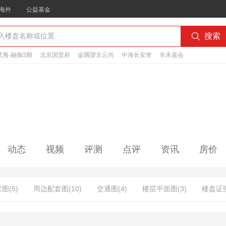
海外
公益基金

搜索
夷·融御3期
北京国贤府
金隅望京云尚
中海长安誉
丰禾嘉会
动态
视频
评测
点评
资讯
房价
图(5)
周边配套图(10)
交通图(4)
楼层平面图(3)
楼盘证照