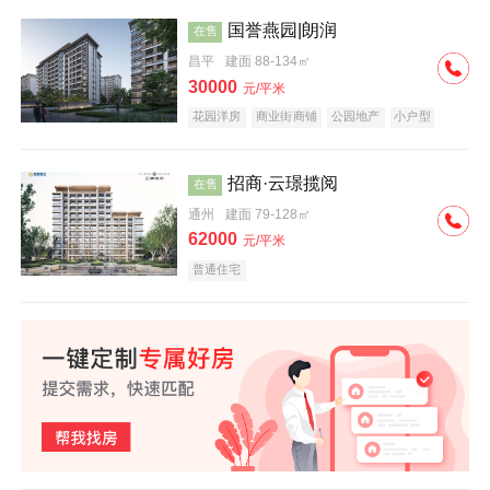
国誉燕园|朗润
在售
昌平
建面 88-134㎡
30000
元/平米
花园洋房
商业街商铺
公园地产
小户型
低总价
名企盘
招商·云璟揽阅
在售
通州
建面 79-128㎡
62000
元/平米
普通住宅