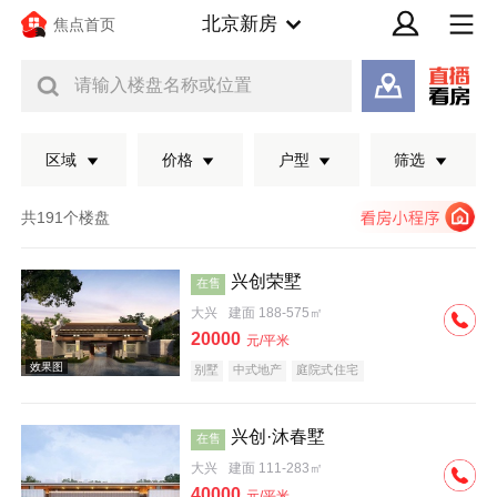
北京新房
焦点首页
请输入楼盘名称或位置
区域
价格
户型
筛选
共191个楼盘
兴创荣墅
在售
大兴
建面 188-575㎡
20000
元/平米
别墅
中式地产
庭院式住宅
兴创·沐春墅
在售
效果图
大兴
建面 111-283㎡
40000
元/平米