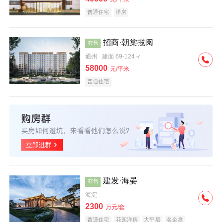
普通住宅
洋房
招商·朝棠揽阅
在售
通州
建面 69-124㎡
58000
元/平米
普通住宅
建发·海晏
在售
海淀
2300
万元/套
普通住宅
花园洋房
大平层
名企盘