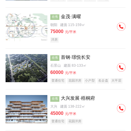
科技住宅
中式地产
河景地产
金茂·满曜
在售
朝阳
建面 115-159㎡
75000
元/平米
洋房
首钢·璟悦长安
在售
石景山
建面 83-133㎡
60000
元/平米
普通住宅
花园洋房
小户型
名企盘
大平层
大兴发展·梧桐府
在售
大兴
建面 138-222㎡
45000
元/平米
普通住宅
花园洋房