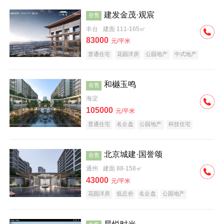
建发金茂·观宸
在售
丰台
建面 111-165㎡
83000
元/平米
普通住宅
花园洋房
公园地产
中式地产
大平层
名企盘
和樾玉鸣
在售
海淀
105000
元/平米
普通住宅
名企盘
公园地产
科技住宅
北京城建·国誉颂
在售
通州
建面 88-158㎡
43000
元/平米
花园洋房
低总价
名企盘
公园地产