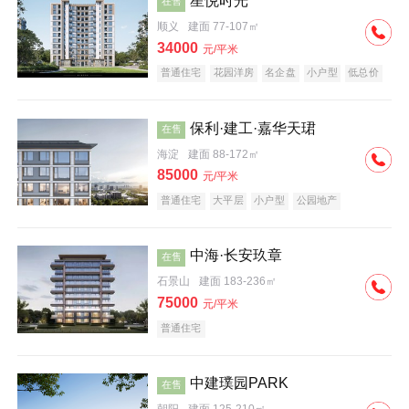
星悦时光
在售
顺义
建面 77-107㎡
34000
元/平米
普通住宅
花园洋房
名企盘
小户型
低总价
保利·建工·嘉华天珺
在售
海淀
建面 88-172㎡
85000
元/平米
普通住宅
大平层
小户型
公园地产
科技住宅
宜居生态地产
名企盘
中海·长安玖章
在售
石景山
建面 183-236㎡
75000
元/平米
普通住宅
中建璞园PARK
在售