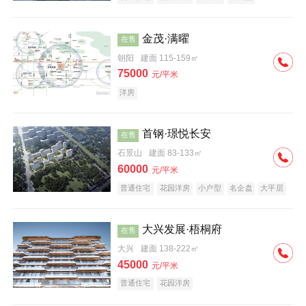
科技住宅
中式地产
河景地产
金茂·满曜
在售
朝阳
建面 115-159㎡
75000
元/平米
洋房
首钢·璟悦长安
在售
石景山
建面 83-133㎡
60000
元/平米
普通住宅
花园洋房
小户型
名企盘
大平层
大兴发展·梧桐府
在售
大兴
建面 138-222㎡
45000
元/平米
普通住宅
花园洋房