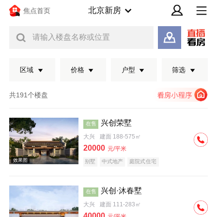
北京新房
焦点首页
请输入楼盘名称或位置
区域
价格
户型
筛选
共191个楼盘
兴创荣墅
在售
大兴
建面 188-575㎡
20000
元/平米
别墅
中式地产
庭院式住宅
兴创·沐春墅
在售
效果图
大兴
建面 111-283㎡
40000
元/平米