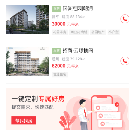
国誉燕园|朗润
在售
昌平
建面 88-134㎡
30000
元/平米
花园洋房
商业街商铺
公园地产
小户型
低总价
名企盘
招商·云璟揽阅
在售
通州
建面 79-128㎡
62000
元/平米
普通住宅