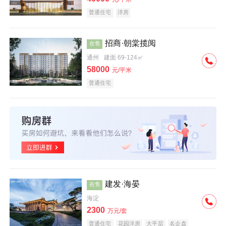
普通住宅
洋房
招商·朝棠揽阅
在售
通州
建面 69-124㎡
58000
元/平米
普通住宅
建发·海晏
在售
海淀
2300
万元/套
普通住宅
花园洋房
大平层
名企盘