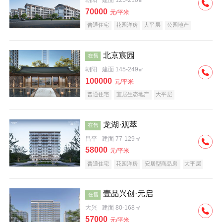
朝阳
建面 125-210㎡
70000
元/平米
普通住宅
花园洋房
大平层
公园地产
名企盘
宜居生态地产
北京宸园
在售
朝阳
建面 145-249㎡
100000
元/平米
普通住宅
宜居生态地产
大平层
龙湖·观萃
在售
昌平
建面 77-129㎡
58000
元/平米
普通住宅
花园洋房
安居型商品房
大平层
公园地产
名企盘
壹品兴创·元启
在售
大兴
建面 80-168㎡
57000
元/平米