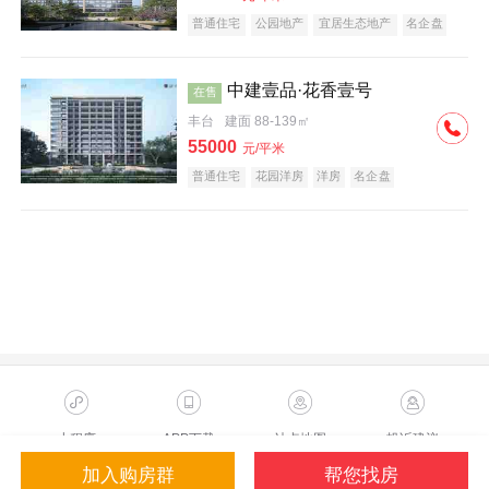
普通住宅
公园地产
宜居生态地产
名企盘
中建壹品·花香壹号
在售
丰台
建面 88-139㎡
55000
元/平米
普通住宅
花园洋房
洋房
名企盘
小程序
APP下载
站点地图
投诉建议
加入购房群
帮您找房
Copyright ©2023 Sohu.com Inc.