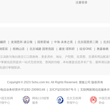
注册登录
清樾府
|
龙湖恩祥·凌云颂
|
国誉星城
|
中海·未来之境
|
北京国贤府二期
|
北京
桐星宸
|
梧桐山语
|
北京城建·国誉燕园
|
建发·珺和府
|
硅谷ONE
|
奥森春晓
为北七家镇立汤路与海白路交汇口西南角，更多房价、地址、户型图、实景图、交通和周边
掌握信息而提供一站式无偿浏览、查阅的功能，本站楼盘信息并非广告，最终请以政府部
此进行举报投诉
。
Copyright
©
2023 Sohu.com Inc. All Rights Reserved. 搜狐公司
版权所有
电信业务经营许可证B2-20090148
|
京ICP证030367号-5
|
互联网新闻信息服务许
中国互联网
网络110报警
北京互联网
中国互
举报中心
服务
举报中心
协会