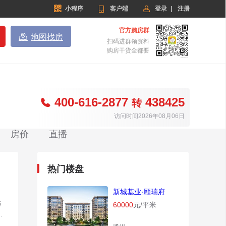


小程序

客户端
登录
|
注册
官方购房群

地图找房
扫码进群领资料
购房干货全都要
400-616-2877
438425

转
访问时间2026年08月06日
房价
直播
热门楼盘
新城基业·颐瑞府
远
60000
元/平米
.