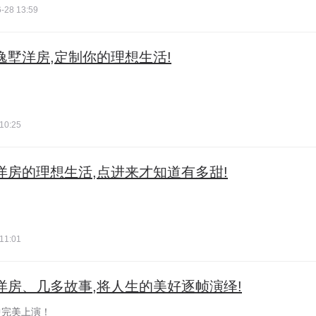
-28 13:59
阶逸墅洋房,定制你的理想生活!
10:25
墅洋房的理想生活,点进来才知道有多甜!
！
11:01
座洋房、几多故事,将人生的美好逐帧演绎!
中完美上演！