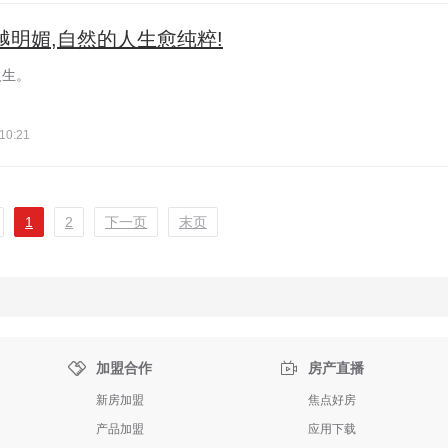
光越明媚,自然的人生愈纯粹!
人生。
10:21
1
2
下一页
末页


加盟合作
房产直播
新房加盟
焦点好房
产品加盟
应用下载