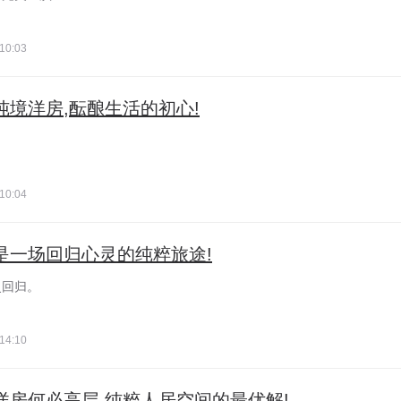
10:03
座纯境洋房,酝酿生活的初心!
！
10:04
房是一场回归心灵的纯粹旅途!
灵回归。
14:10
以洋房何必高层,纯粹人居空间的最优解!