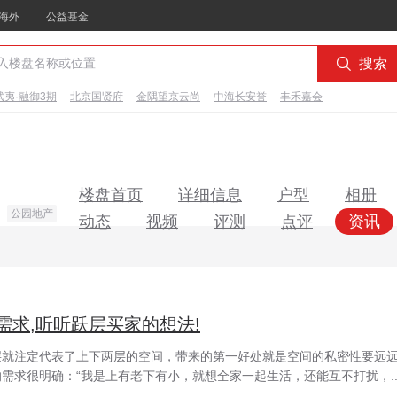
海外
公益基金

搜索
夷·融御3期
北京国贤府
金隅望京云尚
中海长安誉
丰禾嘉会
楼盘首页
详细信息
户型
相册
公园地产
动态
视频
评测
点评
资讯
需求,听听跃层买家的想法!
层就注定代表了上下两层的空间，带来的第一好处就是空间的私密性要远
需求很明确：“我是上有老下有小，就想全家一起生活，还能互不打扰，..