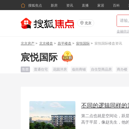

搜狐焦点
新房
资讯
直播
家居
百科

北京
金融街武
北京房产
>
北京楼盘
>
昌平楼盘
>
宸悦国际
>
宸悦国际楼盘资讯
宸悦国际
售罄
普通住宅
花园洋房
临街商铺
自住型商品房
商办楼
不同的逻辑同样的
第二点也就是空间论，跃
高于平层，像赵先生，他的