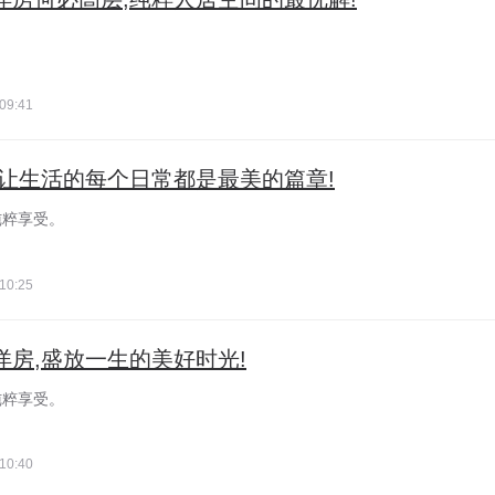
。
09:41
房,让生活的每个日常都是最美的篇章!
纯粹享受。
10:25
粹洋房,盛放一生的美好时光!
纯粹享受。
10:40