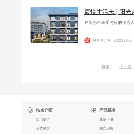
宸悦生活志 | 阳
在阳光里享受纯粹的洋房
拼房帝北京
2022-11-07 
首页
上一页

站点介绍
产品服务
焦点简介
新房业务
获奖荣誉
家居业务