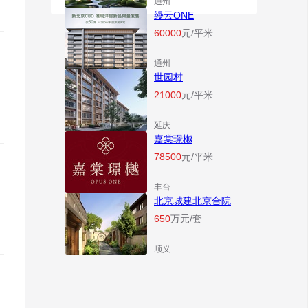
通州
缦云ONE
60000
元/平米
通州
世园村
21000
元/平米
延庆
嘉棠璟樾
78500
元/平米
丰台
北京城建北京合院
650
万元/套
顺义