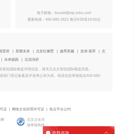
电子邮箱：focuskf@vip.sohu.com
爱家热线：400-680-2822 每日9:00至18:00点
国贤府
|
星耀未来
|
北辰红橡墅
|
越秀星樾
|
龙湖·观萃
|
北
|
未来砚园
|
北清润府
配套等宸悦国际楼盘详情信息，请关注北京宸悦国际楼盘页面。
门登记备案及开发商公布为准。错误信息举报电话400-680-
可证
|
网络文化经营许可证
|
焦点平台公约
联网
北京文化市
场举报热线

在线咨询
