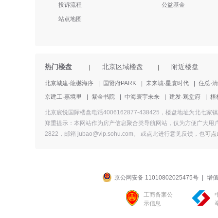
投诉流程
公益基金
站点地图
热门楼盘
北京区域楼盘
附近楼盘
|
|
北京城建·龍樾海序
|
国贤府PARK
|
未来城·星寰时代
|
住总·
京建工·嘉境里
|
紫金书院
|
中海寰宇未来
|
建发·观堂府
|
梧
北京宸悦国际楼盘电话4006162877-438425，楼盘地址
郑重提示：本网站作为房产信息聚合类导航网站，仅为方便广大用户
2822，邮箱 jubao@vip.sohu.com。 或
点此进行意见反馈，
也
可点
京公网安备 11010802025475号
|
增值
工商备案公
示信息