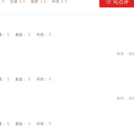
写点评
4.9
4.9
4.9
4.9

交通
配套
环境
5
5
5
通：
配套：
环境：
有用
回
5
5
5
通：
配套：
环境：
有用
回
5
5
5
通：
配套：
环境：