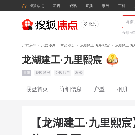

搜狐焦点
新房
资讯
直播
家居
百科

北京
金融街武
北京房产
>
北京楼盘
>
丰台楼盘
>
龙湖建工·九里熙宸
>
龙湖建工·
龙湖建工·九里熙宸
售罄
花园洋房
公园地产
板楼
楼盘首页
详细信息
户型
相册
【龙湖建工·九里熙宸