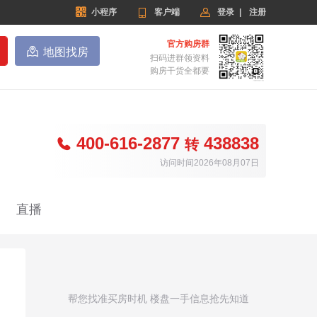


小程序

客户端
登录
|
注册
官方购房群

地图找房
扫码进群领资料
购房干货全都要
400-616-2877
438838

转
访问时间2026年08月07日
直播
帮您找准买房时机 楼盘一手信息抢先知道