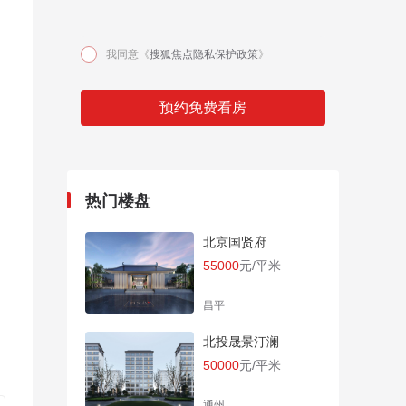
我同意《
搜狐焦点隐私保护政策
》
预约免费看房
热门楼盘
北京国贤府
55000
元/平米
昌平
北投晟景汀澜
50000
元/平米
通州