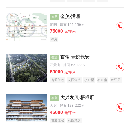
科技住宅
中式地产
河景地产
金茂·满曜
在售
朝阳
建面 115-159㎡
75000
元/平米
洋房
首钢·璟悦长安
在售
石景山
建面 83-133㎡
60000
元/平米
普通住宅
花园洋房
小户型
名企盘
大平层
大兴发展·梧桐府
在售
大兴
建面 138-222㎡
45000
元/平米
普通住宅
花园洋房