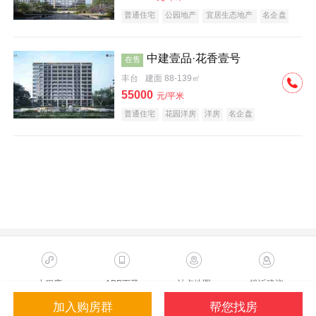
普通住宅
公园地产
宜居生态地产
名企盘
中建壹品·花香壹号
在售
丰台
建面 88-139㎡
55000
元/平米
普通住宅
花园洋房
洋房
名企盘
小程序
APP下载
站点地图
投诉建议
加入购房群
帮您找房
Copyright ©2023 Sohu.com Inc.