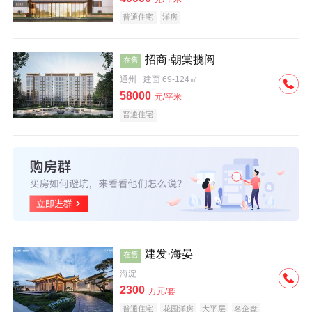
普通住宅
洋房
招商·朝棠揽阅
在售
通州
建面 69-124㎡
58000
元/平米
普通住宅
建发·海晏
在售
海淀
2300
万元/套
普通住宅
花园洋房
大平层
名企盘