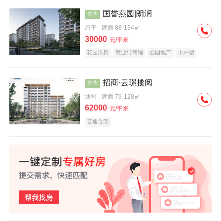
国誉燕园|朗润
在售
昌平
建面 88-134㎡
30000
元/平米
花园洋房
商业街商铺
公园地产
小户型
低总价
名企盘
招商·云璟揽阅
在售
通州
建面 79-128㎡
62000
元/平米
普通住宅