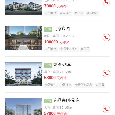
朝阳
建面 125-210㎡
70000
元/平米
普通住宅
花园洋房
大平层
公园地产
名企盘
宜居生态地产
北京宸园
在售
朝阳
建面 145-249㎡
100000
元/平米
普通住宅
宜居生态地产
大平层
龙湖·观萃
在售
昌平
建面 77-129㎡
58000
元/平米
普通住宅
花园洋房
安居型商品房
大平层
公园地产
名企盘
壹品兴创·元启
在售
大兴
建面 80-168㎡
57000
元/平米