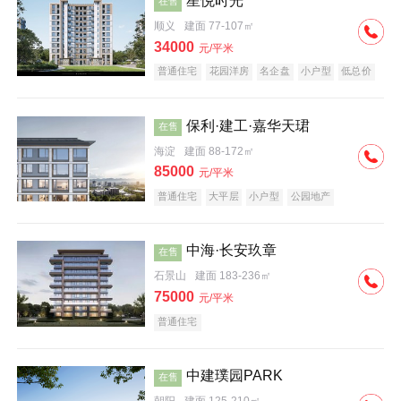
星悦时光
在售
顺义
建面 77-107㎡
34000
元/平米
普通住宅
花园洋房
名企盘
小户型
低总价
保利·建工·嘉华天珺
在售
海淀
建面 88-172㎡
85000
元/平米
普通住宅
大平层
小户型
公园地产
科技住宅
宜居生态地产
名企盘
中海·长安玖章
在售
石景山
建面 183-236㎡
75000
元/平米
普通住宅
中建璞园PARK
在售