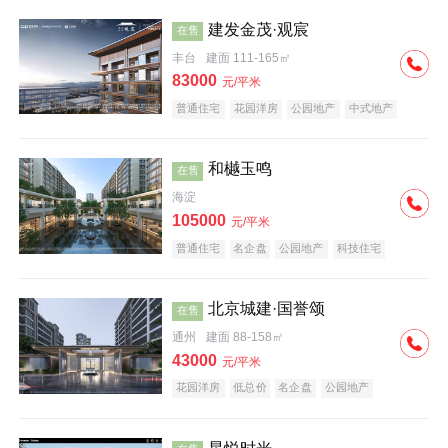
建发金茂·观宸
在售
丰台
建面 111-165㎡
83000
元/平米
普通住宅
花园洋房
公园地产
中式地产
大平层
名企盘
和樾玉鸣
在售
海淀
105000
元/平米
普通住宅
名企盘
公园地产
科技住宅
北京城建·国誉颂
在售
通州
建面 88-158㎡
43000
元/平米
花园洋房
低总价
名企盘
公园地产