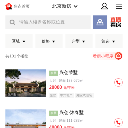
北京新房
焦点首页
请输入楼盘名称或位置
区域
价格
户型
筛选
共191个楼盘
兴创荣墅
在售
大兴
建面 188-575㎡
20000
元/平米
别墅
中式地产
庭院式住宅
兴创·沐春墅
在售
效果图
大兴
建面 111-283㎡
40000
元/平米