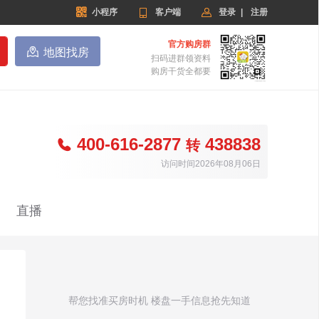


小程序

客户端
登录
|
注册
官方购房群

地图找房
扫码进群领资料
购房干货全都要
400-616-2877
438838

转
访问时间2026年08月06日
直播
帮您找准买房时机 楼盘一手信息抢先知道