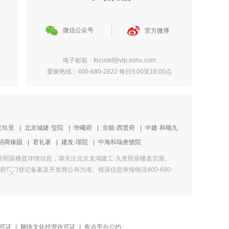


微信公众号
官方微博
电子邮箱：focuskf@vip.sohu.com
爱家热线：400-680-2822 每日9:00至18:00点
定玖里
|
北京城建·玺院
|
华曦府
|
京能·西贤府
|
中建·和颂九
招商臻园
|
君礼著
|
建发·璟院
|
中海和瑞叁號院
·九里熙宸楼盘详情信息，请关注北京龙湖建工·九里熙宸楼盘页面。
门登记备案及开发商公布为准。错误信息举报电话400-680-
可证
|
网络文化经营许可证
|
焦点平台公约