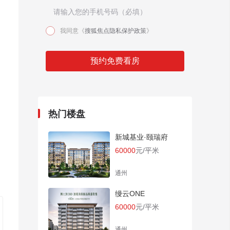
我同意《
搜狐焦点隐私保护政策
》
预约免费看房
热门楼盘
新城基业·颐瑞府
60000
元/平米
通州
缦云ONE
60000
元/平米
通州