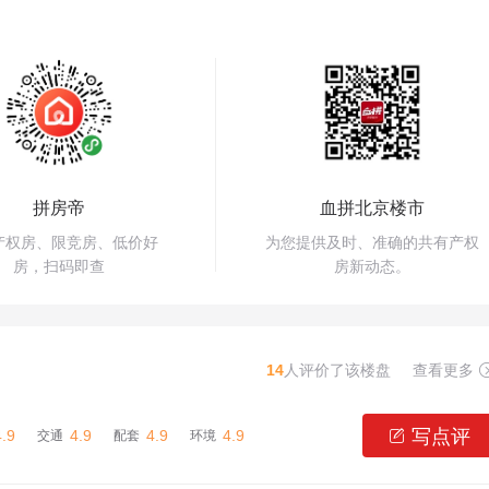
拼房帝
血拼北京楼市
产权房、限竞房、低价好
为您提供及时、准确的共有产权
房，扫码即查
房新动态。
14
人评价了该楼盘
查看更多
写点评
4.9
4.9
4.9
4.9

交通
配套
环境