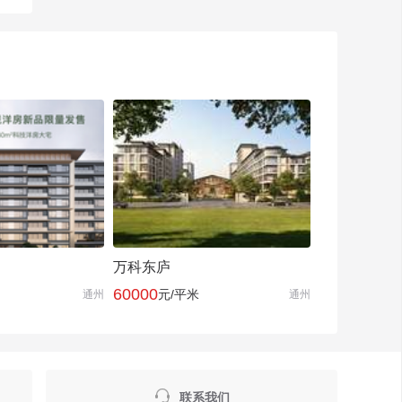
万科东庐
60000
元/平米
通州
通州

联系我们