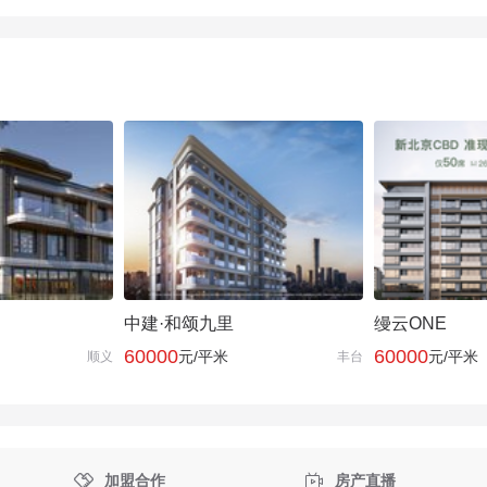
中建·和颂九里
缦云ONE
60000
60000
元/平米
元/平米
顺义
丰台


加盟合作
房产直播