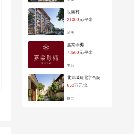
世园村
21000
元/平米
延庆
嘉棠璟樾
78500
元/平米
丰台
北京城建北京合院
650
万元/套
顺义