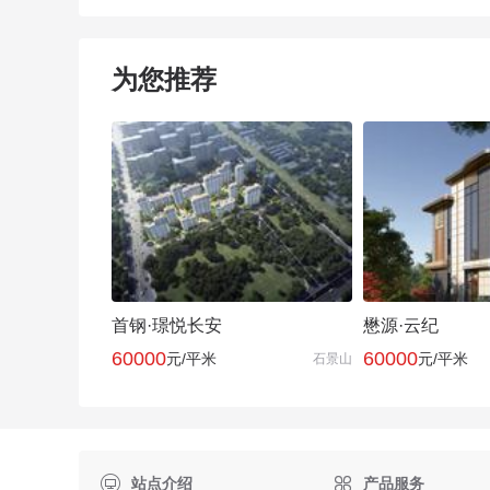
为您推荐
首钢·璟悦长安
懋源·云纪
60000
60000
元/平米
元/平米
石景山

站点介绍
产品服务