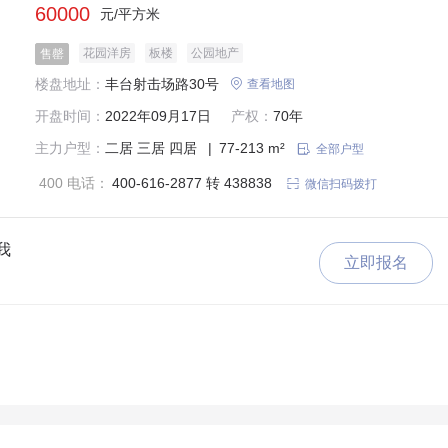
60000
元/平方米
花园洋房
板楼
公园地产
售罄
楼盘地址：
丰台射击场路30号

查看地图
开盘时间：
2022年09月17日
产权：
70年
主力户型：
二居
三居
四居
|
77-213 m²

全部户型
400 电话：
400-616-2877 转 438838

微信扫码拨打
我
立即报名