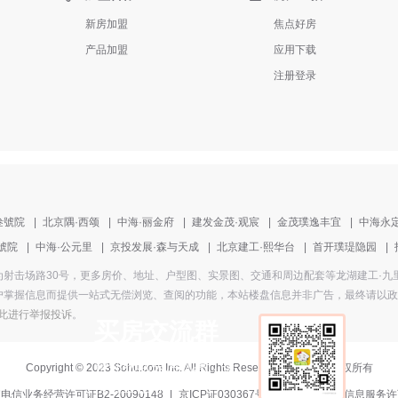
新房加盟
焦点好房
产品加盟
应用下载
注册登录
叁號院
|
北京隅·西颂
|
中海·丽金府
|
建发金茂·观宸
|
金茂璞逸丰宜
|
中海永
號院
|
中海·公元里
|
京投发展·森与天成
|
北京建工·熙华台
|
首开璞瑅隐园
|
，楼盘地址为射击场路30号，更多房价、地址、户型图、实景图、交通和周边配套等龙湖建工
掌握信息而提供一站式无偿浏览、查阅的功能，本站楼盘信息并非广告，最终请以政府部
此进行举报投诉
。
买房交流群
帮你获取买房优惠，提
Copyright
©
2023 Sohu.com Inc. All Rights Reserved. 搜狐公司
版权所有
供置业指导
电信业务经营许可证B2-20090148
|
京ICP证030367号-5
|
互联网新闻信息服务许