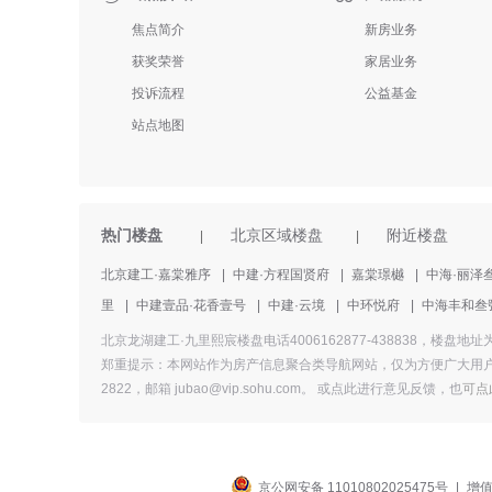
焦点简介
新房业务
获奖荣誉
家居业务
投诉流程
公益基金
站点地图
热门楼盘
北京区域楼盘
附近楼盘
|
|
北京建工·嘉棠雅序
|
中建·方程国贤府
|
嘉棠璟樾
|
中海·丽泽
里
|
中建壹品·花香壹号
|
中建·云境
|
中环悦府
|
中海丰和叁
北京龙湖建工·九里熙宸楼盘电话4006162877-438838
郑重提示：本网站作为房产信息聚合类导航网站，仅为方便广大用户
2822，邮箱 jubao@vip.sohu.com。 或
点此进行意见反馈，
也
可点
京公网安备 11010802025475号
|
增值