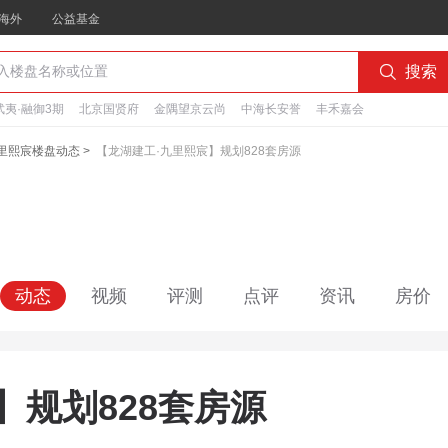
海外
公益基金

搜索
夷·融御3期
北京国贤府
金隅望京云尚
中海长安誉
丰禾嘉会
九里熙宸楼盘动态
>
【龙湖建工·九里熙宸】规划828套房源
动态
视频
评测
点评
资讯
房价
】规划828套房源