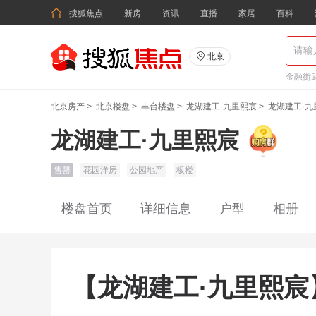

搜狐焦点
新房
资讯
直播
家居
百科

北京
金融街武
北京房产
>
北京楼盘
>
丰台楼盘
>
龙湖建工·九里熙宸
>
龙湖建工·
龙湖建工·九里熙宸
售罄
花园洋房
公园地产
板楼
楼盘首页
详细信息
户型
相册
【龙湖建工·九里熙宸