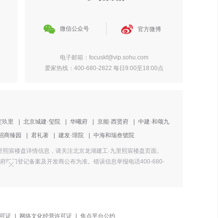


微信公众号
官方微博
电子邮箱：focuskf@vip.sohu.com
爱家热线：400-680-2822 每日9:00至18:00点
定玖里
|
北京城建·玺院
|
华曦府
|
京能·西贤府
|
中建·和颂九
招商臻园
|
君礼著
|
建发·璟院
|
中海和瑞叁號院
·九里熙宸楼盘详情信息，请关注北京龙湖建工·九里熙宸楼盘页面。
门登记备案及开发商公布为准。错误信息举报电话400-680-
可证
|
网络文化经营许可证
|
焦点平台公约