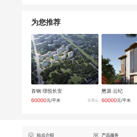
为您推荐
首钢·璟悦长安
懋源·云纪
60000
60000
元/平米
元/平米
石景山

站点介绍
产品服务