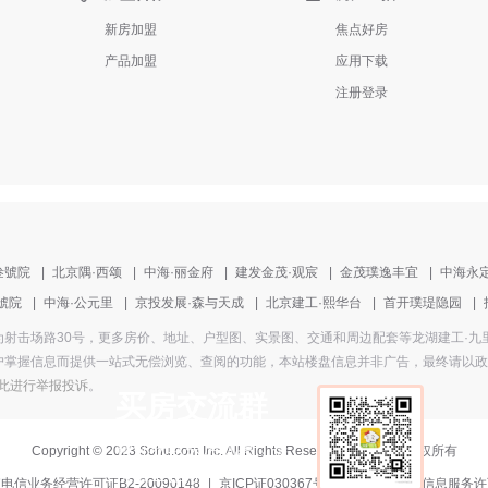
新房加盟
焦点好房
产品加盟
应用下载
注册登录
叁號院
|
北京隅·西颂
|
中海·丽金府
|
建发金茂·观宸
|
金茂璞逸丰宜
|
中海永
號院
|
中海·公元里
|
京投发展·森与天成
|
北京建工·熙华台
|
首开璞瑅隐园
|
，楼盘地址为射击场路30号，更多房价、地址、户型图、实景图、交通和周边配套等龙湖建工
掌握信息而提供一站式无偿浏览、查阅的功能，本站楼盘信息并非广告，最终请以政府部
此进行举报投诉
。
买房交流群
帮你获取买房优惠，提
Copyright
©
2023 Sohu.com Inc. All Rights Reserved. 搜狐公司
版权所有
供置业指导
电信业务经营许可证B2-20090148
|
京ICP证030367号-5
|
互联网新闻信息服务许