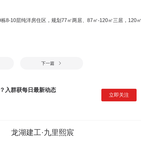
8-10层纯洋房住区，规划77㎡两居、87㎡-120㎡三居，120
下一篇

？入群获每日最新动态
立即关注
龙湖建工·九里熙宸