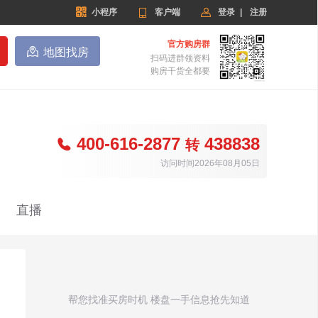


小程序

客户端
登录
|
注册
官方购房群

地图找房
扫码进群领资料
购房干货全都要
400-616-2877
438838

转
访问时间2026年08月05日
直播
帮您找准买房时机 楼盘一手信息抢先知道