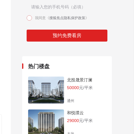
我同意《
搜狐焦点隐私保护政策
》
㎡
预约免费看房
热门楼盘
北投晟景汀澜
50000
元/平米
通州
和悦璞云
29000
元/平米
大兴