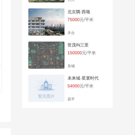
北京隅·西颂
75000
元/平米
丰台
世茂IN三里
150000
元/平米
东城
未来城·星寰时代
54000
元/平米
昌平