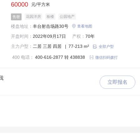
60000
元/平方米
花园洋房
板楼
公园地产
售罄
楼盘地址：
丰台射击场路30号

查看地图
开盘时间：
2022年09月17日
产权：
70年
主力户型：
二居
三居
四居
|
77-213 m²

全部户型
400 电话：
400-616-2877 转 438838

微信扫码拨打
我
立即报名