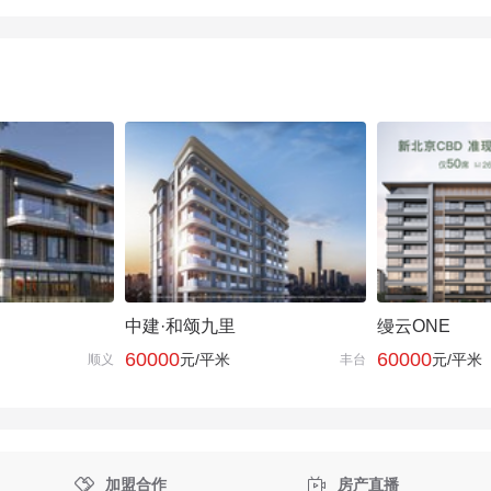
中建·和颂九里
缦云ONE
60000
60000
元/平米
元/平米
顺义
丰台


加盟合作
房产直播