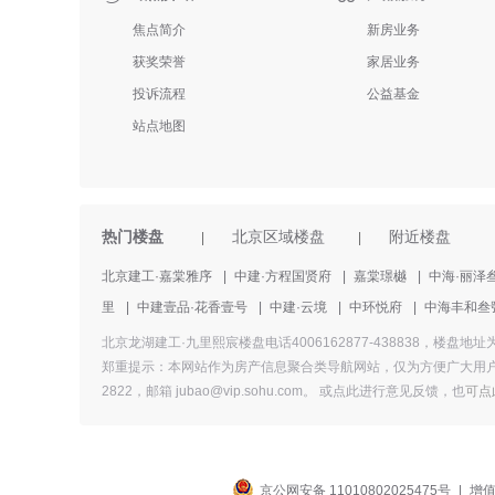
焦点简介
新房业务
获奖荣誉
家居业务
投诉流程
公益基金
站点地图
热门楼盘
北京区域楼盘
附近楼盘
|
|
北京建工·嘉棠雅序
|
中建·方程国贤府
|
嘉棠璟樾
|
中海·丽泽
里
|
中建壹品·花香壹号
|
中建·云境
|
中环悦府
|
中海丰和叁
北京龙湖建工·九里熙宸楼盘电话4006162877-438838
郑重提示：本网站作为房产信息聚合类导航网站，仅为方便广大用户
2822，邮箱 jubao@vip.sohu.com。 或
点此进行意见反馈，
也
可点
京公网安备 11010802025475号
|
增值