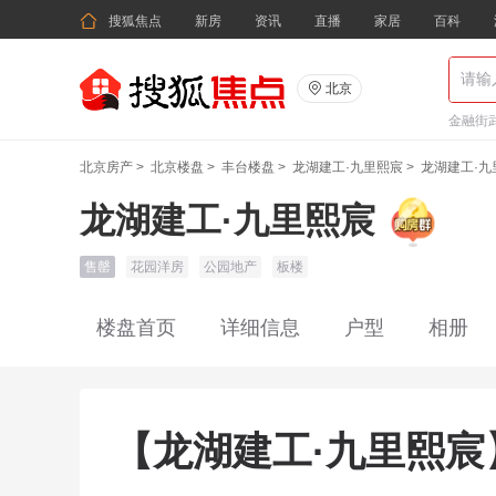

搜狐焦点
新房
资讯
直播
家居
百科

北京
金融街武
北京房产
>
北京楼盘
>
丰台楼盘
>
龙湖建工·九里熙宸
>
龙湖建工·
龙湖建工·九里熙宸
售罄
花园洋房
公园地产
板楼
楼盘首页
详细信息
户型
相册
【龙湖建工·九里熙宸】