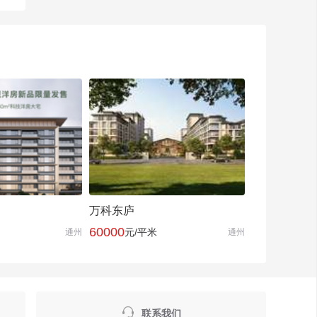
万科东庐
60000
元/平米
通州
通州

联系我们