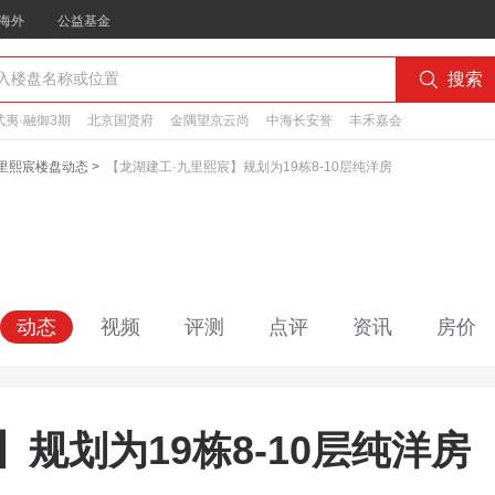
海外
公益基金

搜索
夷·融御3期
北京国贤府
金隅望京云尚
中海长安誉
丰禾嘉会
九里熙宸楼盘动态
>
【龙湖建工·九里熙宸】规划为19栋8-10层纯洋房
动态
视频
评测
点评
资讯
房价
规划为19栋8-10层纯洋房