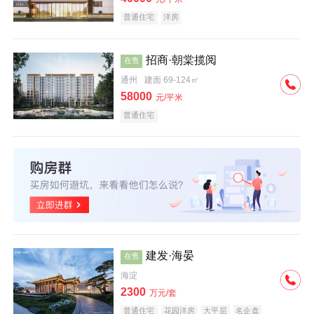
普通住宅
洋房
招商·朝棠揽阅
在售
通州
建面 69-124㎡
58000
元/平米
普通住宅
建发·海晏
在售
海淀
2300
万元/套
普通住宅
花园洋房
大平层
名企盘