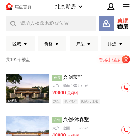
北京新房
焦点首页
请输入楼盘名称或位置
区域
价格
户型
筛选
共191个楼盘
兴创荣墅
在售
大兴
建面 188-575㎡
20000
元/平米
别墅
中式地产
庭院式住宅
兴创·沐春墅
在售
效果图
大兴
建面 111-283㎡
40000
元/平米