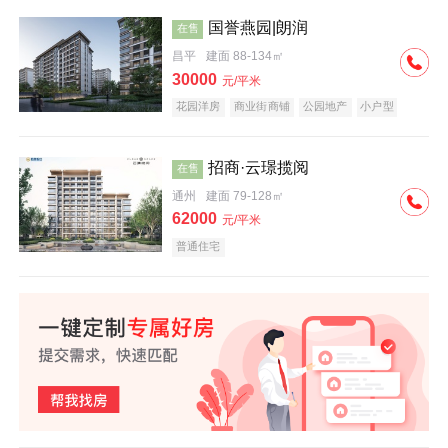
国誉燕园|朗润
在售
昌平
建面 88-134㎡
30000
元/平米
花园洋房
商业街商铺
公园地产
小户型
低总价
名企盘
招商·云璟揽阅
在售
通州
建面 79-128㎡
62000
元/平米
普通住宅