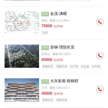
科技住宅
中式地产
河景地产
金茂·满曜
在售
朝阳
建面 115-159㎡
75000
元/平米
洋房
首钢·璟悦长安
在售
石景山
建面 83-133㎡
60000
元/平米
普通住宅
花园洋房
小户型
名企盘
大平层
大兴发展·梧桐府
在售
大兴
建面 138-222㎡
45000
元/平米
普通住宅
花园洋房