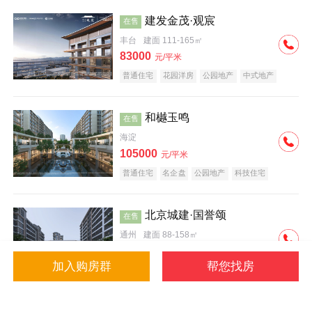
建发金茂·观宸
在售
丰台
建面 111-165㎡
83000
元/平米
普通住宅
花园洋房
公园地产
中式地产
大平层
名企盘
和樾玉鸣
在售
海淀
105000
元/平米
普通住宅
名企盘
公园地产
科技住宅
北京城建·国誉颂
在售
通州
建面 88-158㎡
43000
元/平米
加入购房群
帮您找房
花园洋房
低总价
名企盘
公园地产