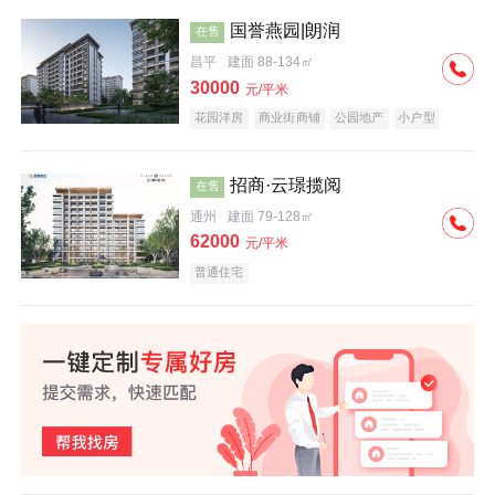
国誉燕园|朗润
在售
昌平
建面 88-134㎡
30000
元/平米
花园洋房
商业街商铺
公园地产
小户型
低总价
名企盘
招商·云璟揽阅
在售
通州
建面 79-128㎡
62000
元/平米
普通住宅