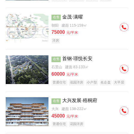
科技住宅
中式地产
河景地产
金茂·满曜
在售
朝阳
建面 115-159㎡
75000
元/平米
洋房
首钢·璟悦长安
在售
石景山
建面 83-133㎡
60000
元/平米
普通住宅
花园洋房
小户型
名企盘
大平层
大兴发展·梧桐府
在售
大兴
建面 138-222㎡
45000
元/平米
普通住宅
花园洋房