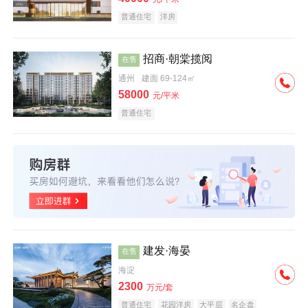
普通住宅
洋房
招商·朝棠揽阅
在售
通州
建面 69-124㎡
58000
元/平米
普通住宅
建发·海晏
在售
海淀
2300
万元/套
普通住宅
花园洋房
大平层
名企盘