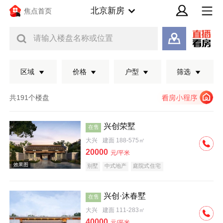
北京新房
焦点首页
请输入楼盘名称或位置
区域
价格
户型
筛选
共191个楼盘
兴创荣墅
在售
大兴
建面 188-575㎡
20000
元/平米
别墅
中式地产
庭院式住宅
兴创·沐春墅
在售
效果图
大兴
建面 111-283㎡
40000
元/平米