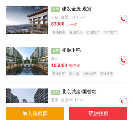
建发金茂·观宸
在售
丰台
建面 111-165㎡
83000
元/平米
普通住宅
花园洋房
公园地产
中式地产
大平层
名企盘
和樾玉鸣
在售
海淀
105000
元/平米
普通住宅
名企盘
公园地产
科技住宅
北京城建·国誉颂
在售
通州
建面 88-158㎡
43000
元/平米
加入购房群
帮您找房
花园洋房
低总价
名企盘
公园地产