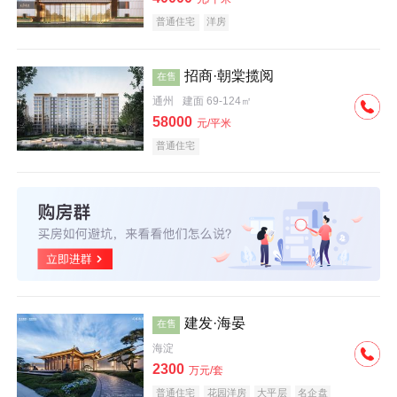
普通住宅
洋房
招商·朝棠揽阅
在售
通州
建面 69-124㎡
58000
元/平米
普通住宅
建发·海晏
在售
海淀
2300
万元/套
普通住宅
花园洋房
大平层
名企盘