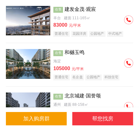
建发金茂·观宸
在售
丰台
建面 111-165㎡
83000
元/平米
普通住宅
花园洋房
公园地产
中式地产
大平层
名企盘
和樾玉鸣
在售
海淀
105000
元/平米
普通住宅
名企盘
公园地产
科技住宅
北京城建·国誉颂
在售
通州
建面 88-158㎡
43000
元/平米
加入购房群
帮您找房
花园洋房
低总价
名企盘
公园地产