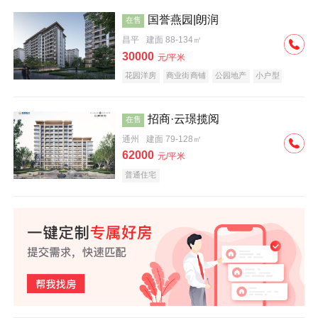
国誉燕园|朗润
在售
昌平
建面 88-134㎡
30000
元/平米
花园洋房
商业街商铺
公园地产
小户型
低总价
名企盘
招商·云璟揽阅
在售
通州
建面 79-128㎡
62000
元/平米
普通住宅