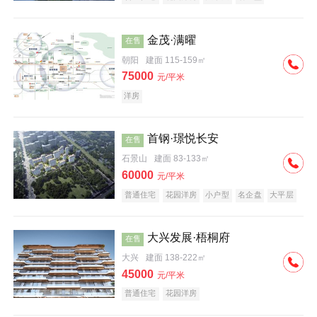
科技住宅
中式地产
河景地产
金茂·满曜
在售
朝阳
建面 115-159㎡
75000
元/平米
洋房
首钢·璟悦长安
在售
石景山
建面 83-133㎡
60000
元/平米
普通住宅
花园洋房
小户型
名企盘
大平层
大兴发展·梧桐府
在售
大兴
建面 138-222㎡
45000
元/平米
普通住宅
花园洋房