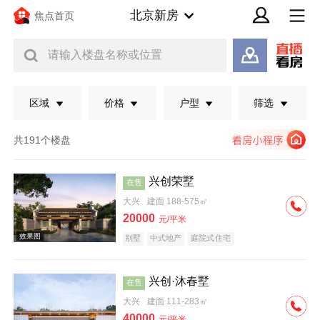
北京新房
焦点首页
请输入楼盘名称或位置
区域
价格
户型
筛选
共191个楼盘
兴创荣墅
在售
大兴
建面 188-575㎡
20000
元/平米
别墅
中式地产
庭院式住宅
兴创·沐春墅
在售
效果图
大兴
建面 111-283㎡
40000
元/平米