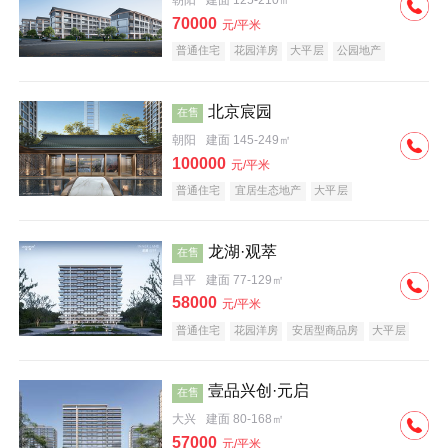
朝阳
建面 125-210㎡
70000
元/平米
普通住宅
花园洋房
大平层
公园地产
名企盘
宜居生态地产
北京宸园
在售
朝阳
建面 145-249㎡
100000
元/平米
普通住宅
宜居生态地产
大平层
龙湖·观萃
在售
昌平
建面 77-129㎡
58000
元/平米
普通住宅
花园洋房
安居型商品房
大平层
公园地产
名企盘
壹品兴创·元启
在售
大兴
建面 80-168㎡
57000
元/平米