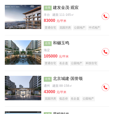
建发金茂·观宸
在售
丰台
建面 111-165㎡
83000
元/平米
普通住宅
花园洋房
公园地产
中式地产
大平层
名企盘
和樾玉鸣
在售
海淀
105000
元/平米
普通住宅
名企盘
公园地产
科技住宅
北京城建·国誉颂
在售
通州
建面 88-158㎡
43000
元/平米
花园洋房
低总价
名企盘
公园地产