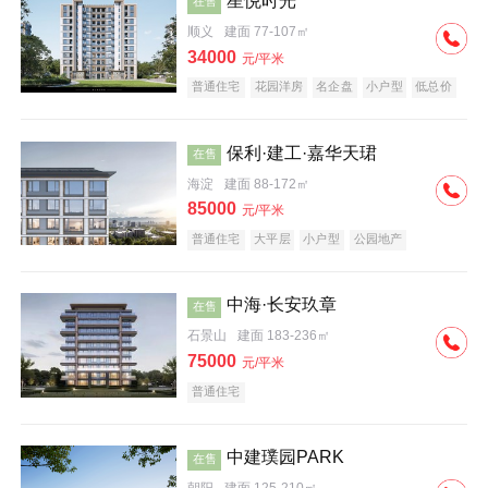
星悦时光
在售
顺义
建面 77-107㎡
34000
元/平米
普通住宅
花园洋房
名企盘
小户型
低总价
保利·建工·嘉华天珺
在售
海淀
建面 88-172㎡
85000
元/平米
普通住宅
大平层
小户型
公园地产
科技住宅
宜居生态地产
名企盘
中海·长安玖章
在售
石景山
建面 183-236㎡
75000
元/平米
普通住宅
中建璞园PARK
在售