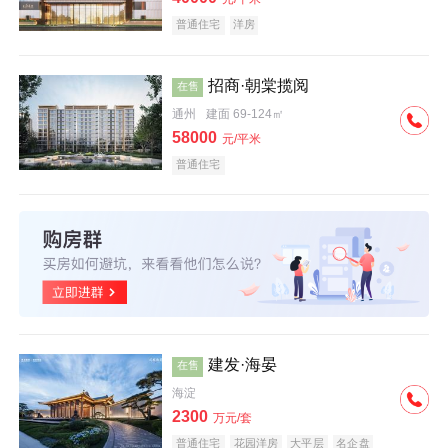
普通住宅
洋房
招商·朝棠揽阅
在售
通州
建面 69-124㎡
58000
元/平米
普通住宅
建发·海晏
在售
海淀
2300
万元/套
普通住宅
花园洋房
大平层
名企盘