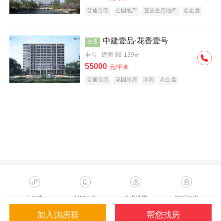
普通住宅
公园地产
宜居生态地产
名企盘
中建壹品·花香壹号
在售
丰台
建面 88-139㎡
55000
元/平米
普通住宅
花园洋房
洋房
名企盘
小程序
APP下载
站点地图
投诉建议
加入购房群
帮您找房
Copyright ©2023 Sohu.com Inc.