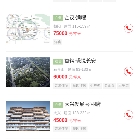
科技住宅
中式地产
河景地产
金茂·满曜
在售
朝阳
建面 115-159㎡
75000
元/平米
洋房
首钢·璟悦长安
在售
石景山
建面 83-133㎡
60000
元/平米
普通住宅
花园洋房
小户型
名企盘
大平层
大兴发展·梧桐府
在售
大兴
建面 138-222㎡
45000
元/平米
普通住宅
花园洋房