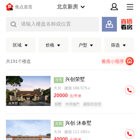
北京新房
焦点首页
请输入楼盘名称或位置
区域
价格
户型
筛选
共191个楼盘
兴创荣墅
在售
大兴
建面 188-575㎡
20000
元/平米
别墅
中式地产
庭院式住宅
兴创·沐春墅
在售
效果图
大兴
建面 111-283㎡
40000
元/平米