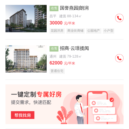
国誉燕园|朗润
在售
昌平
建面 88-134㎡
30000
元/平米
花园洋房
商业街商铺
公园地产
小户型
低总价
名企盘
招商·云璟揽阅
在售
通州
建面 79-128㎡
62000
元/平米
普通住宅