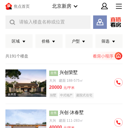
北京新房
焦点首页
请输入楼盘名称或位置
区域
价格
户型
筛选
共191个楼盘
兴创荣墅
在售
大兴
建面 188-575㎡
20000
元/平米
别墅
中式地产
庭院式住宅
兴创·沐春墅
在售
效果图
大兴
建面 111-283㎡
40000
元/平米