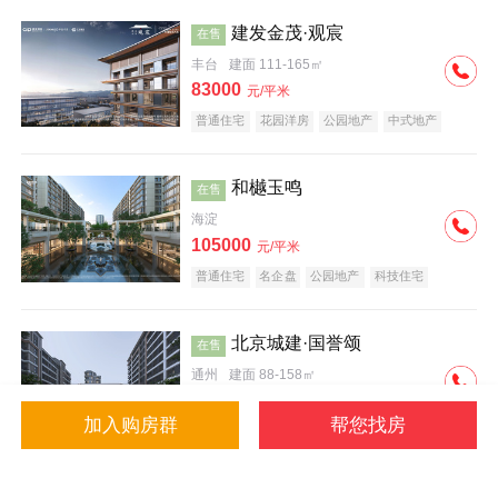
建发金茂·观宸
在售
丰台
建面 111-165㎡
83000
元/平米
普通住宅
花园洋房
公园地产
中式地产
大平层
名企盘
和樾玉鸣
在售
海淀
105000
元/平米
普通住宅
名企盘
公园地产
科技住宅
北京城建·国誉颂
在售
通州
建面 88-158㎡
43000
元/平米
加入购房群
帮您找房
花园洋房
低总价
名企盘
公园地产