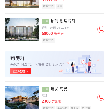
普通住宅
洋房
招商·朝棠揽阅
在售
通州
建面 69-124㎡
58000
元/平米
普通住宅
建发·海晏
在售
海淀
2300
万元/套
普通住宅
花园洋房
大平层
名企盘