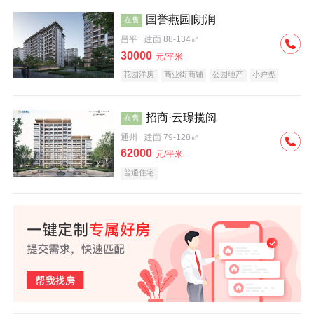
国誉燕园|朗润
在售
昌平
建面 88-134㎡
30000
元/平米
花园洋房
商业街商铺
公园地产
小户型
低总价
名企盘
招商·云璟揽阅
在售
通州
建面 79-128㎡
62000
元/平米
普通住宅