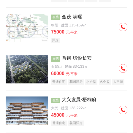
科技住宅
中式地产
河景地产
金茂·满曜
在售
朝阳
建面 115-159㎡
75000
元/平米
洋房
首钢·璟悦长安
在售
石景山
建面 83-133㎡
60000
元/平米
普通住宅
花园洋房
小户型
名企盘
大平层
大兴发展·梧桐府
在售
大兴
建面 138-222㎡
45000
元/平米
普通住宅
花园洋房