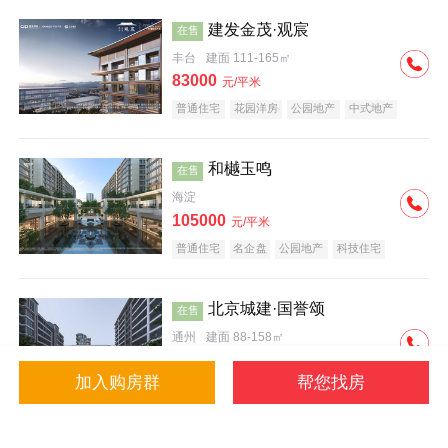
建发金茂·观宸
在售
丰台
建面 111-165㎡
83000
元/平米
普通住宅
花园洋房
公园地产
中式地产
大平层
名企盘
和樾玉鸣
在售
海淀
105000
元/平米
普通住宅
名企盘
公园地产
科技住宅
北京城建·国誉颂
在售
通州
建面 88-158㎡
43000
元/平米
加入购房群
帮您找房
花园洋房
低总价
名企盘
公园地产