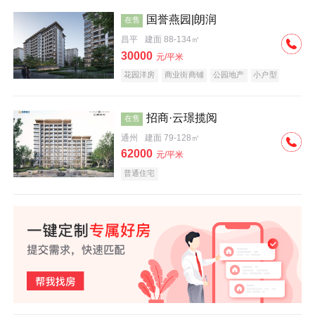
国誉燕园|朗润
在售
昌平
建面 88-134㎡
30000
元/平米
花园洋房
商业街商铺
公园地产
小户型
低总价
名企盘
招商·云璟揽阅
在售
通州
建面 79-128㎡
62000
元/平米
普通住宅