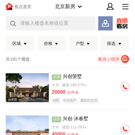
北京新房
焦点首页
请输入楼盘名称或位置
区域
价格
户型
筛选
共191个楼盘
兴创荣墅
在售
大兴
建面 188-575㎡
20000
元/平米
别墅
中式地产
庭院式住宅
兴创·沐春墅
在售
效果图
大兴
建面 111-283㎡
40000
元/平米