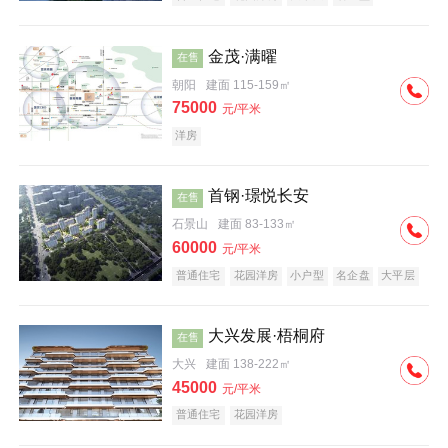
科技住宅
中式地产
河景地产
金茂·满曜
在售
朝阳
建面 115-159㎡
75000
元/平米
洋房
首钢·璟悦长安
在售
石景山
建面 83-133㎡
60000
元/平米
普通住宅
花园洋房
小户型
名企盘
大平层
大兴发展·梧桐府
在售
大兴
建面 138-222㎡
45000
元/平米
普通住宅
花园洋房