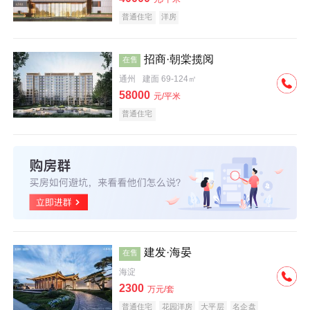
普通住宅
洋房
招商·朝棠揽阅
在售
通州
建面 69-124㎡
58000
元/平米
普通住宅
建发·海晏
在售
海淀
2300
万元/套
普通住宅
花园洋房
大平层
名企盘