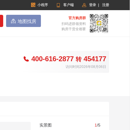


小程序

客户端
登录
|
注册
官方购房群

地图找房
扫码进群领资料
购房干货全都要
400-616-2877
454177

转
访问时间2026年08月06日
实景图
1
/5