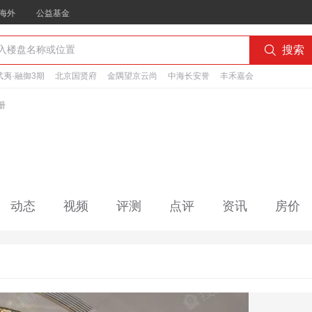
海外
公益基金

搜索
夷·融御3期
北京国贤府
金隅望京云尚
中海长安誉
丰禾嘉会
册
动态
视频
评测
点评
资讯
房价