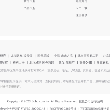
新房加盟
焦点好房
产品加盟
应用下载
注册登录
清樾府
|
龙湖恩祥·凌云颂
|
国誉星城
|
中海·未来之境
|
北京国贤府二期
|
北京
桐星宸
|
梧桐山语
|
北京城建·国誉燕园
|
建发·珺和府
|
硅谷ONE
|
奥森春晓
盘地址为北京市昌平区朱辛庄地铁站西南300米，更多房价、地址、户型图、实景图、交通和
掌握信息而提供一站式无偿浏览、查阅的功能，本站楼盘信息并非广告，最终请以政府部
此进行举报投诉
。
Copyright
©
2023 Sohu.com Inc. All Rights Reserved. 搜狐公司
版权所有
电信业务经营许可证B2-20090148
|
京ICP证030367号-5
|
互联网新闻信息服务许