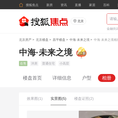

搜狐焦点
新房
资讯
直播
家居
百科

北京
金融街武
北京房产
>
北京楼盘
>
昌平楼盘
>
中海·未来之境
>
中海·未来之境相
中海·未来之境
在售
洋房
普通住宅
小高层
楼盘首页
详细信息
户型
相册
效果图(1)
实景图(5)
楼盘证照(2)