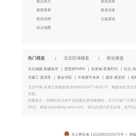
焦点简介
新房业务
获奖荣誉
家居业务
投诉流程
公益基金
站点地图
热门楼盘
北京区域楼盘
附近楼盘
|
|
北京城建·龍樾海序
|
国贤府PARK
|
未来城·星寰时代
|
住总·
京建工·嘉境里
|
紫金书院
|
中海寰宇未来
|
建发·观堂府
|
梧
北京中海·未来之境楼盘电话4006162877-454177，楼
页面。
郑重提示：本网站作为房产信息聚合类导航网站，仅为方便广大用户
2822，邮箱 jubao@vip.sohu.com。 或
点此进行意见反馈，
也
可点
京公网安备 11010802025475号
|
增值