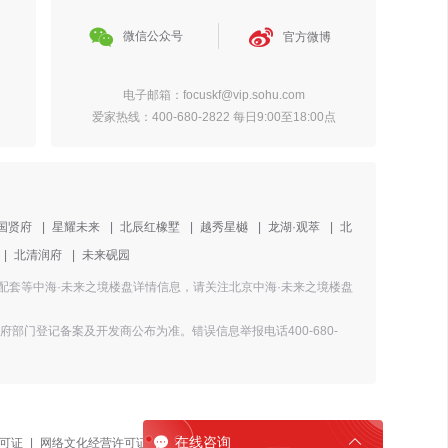


微信公众号
官方微博
电子邮箱：focuskf@vip.sohu.com
爱家热线：400-680-2822 每日9:00至18:00点
国贤府
|
星耀未来
|
北辰红橡墅
|
越秀星樾
|
龙湖·观萃
|
北
|
北清润府
|
未来砚园
周边配套等中海·未来之境楼盘详情信息，请关注北京中海·未来之境楼盘
门登记备案及开发商公布为准。错误信息举报电话400-680-

在线咨询

可证
|
网络文化经营许可证
|
焦点平台公约