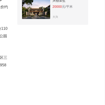
兴创荣墅
20000
元/平米
总价约
大兴
110
公园
新区三
58