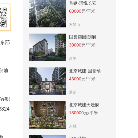
首钢·璟悦长安
60000
元/平米
石景山
国誉燕园|朗润
、东部
30000
元/平米
昌平
宗地
北京城建·国誉颂
43000
元/平米
通州
，容积
北京城建天坛府
824
130000
元/平米
东城
参