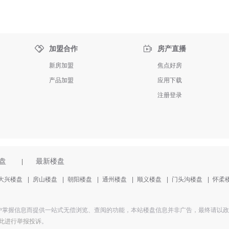


加盟合作
房产直播
新房加盟
焦点好房
产品加盟
应用下载
注册登录
盘
最新楼盘
|
大兴楼盘
|
房山楼盘
|
朝阳楼盘
|
通州楼盘
|
顺义楼盘
|
门头沟楼盘
|
怀柔
掌握信息而提供一站式无偿浏览、查阅的功能，本站楼盘信息并非广告，最终请以政府部
此进行举报投诉
。