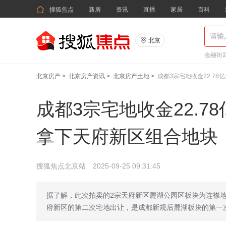

搜狐焦点
新房
资讯
直播
家居
百科

北京
金融街武
北京房产
>
北京房产资讯
>
北京房产土地
>
成都3宗宅地收金22.7
成都3宗宅地收金22.7
拿下天府新区组合地块
搜狐焦点北京站
2025-09-25 09:31:45
据了解，此次拍卖的2宗天府新区麓湖公园区板块为连襟地块
府新区的第二次宅地出让，是成都新规后麓湖板块的第一次