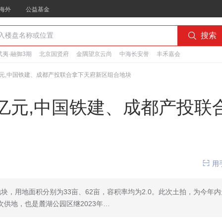
海外
公益基金

搜索
夷·融御3期
北京国贤府
金隅望京云尚
中海长安誉
丰禾嘉会
8亿元,中国铁建、成都产投联合拿下天府新区组合地块
8亿元,中国铁建、成都产投联

用
，用地面积分别为33亩、62亩，容积率均为2.0。此次土拍，为今年内
供地，也是麓湖公园区继2023年…