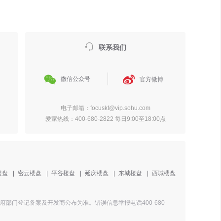

联系我们


微信公众号
官方微博
电子邮箱：focuskf@vip.sohu.com
爱家热线：400-680-2822 每日9:00至18:00点
楼盘
|
密云楼盘
|
平谷楼盘
|
延庆楼盘
|
东城楼盘
|
西城楼盘
门登记备案及开发商公布为准。错误信息举报电话400-680-