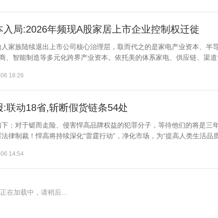
入局:2026年频现A股家居上市企业控制权迁徙
始人家族陆续退出上市公司核心治理层，取而代之的是家电产业资本、半
电商、智能制造等多元化跨界产业资本。依托美的体系家电、供应链、渠道协.
06 18:26
联动18省,斩断假货链条54处
如下：对于铤而走险、侵害悍高品牌权益的犯罪分子，等待他们的将是三
律制裁！悍高将持续深化“雷霆行动”，净化市场，为“提高人类生活品质”.
06 14:54
正在加载中，请稍后...