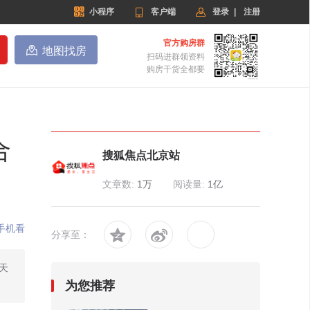


小程序

客户端
登录
|
注册
官方购房群

地图找房
扫码进群领资料
购房干货全都要
合
搜狐焦点北京站
文章数:
1万
阅读量:
1亿
手机看


分享至：
天
为您推荐