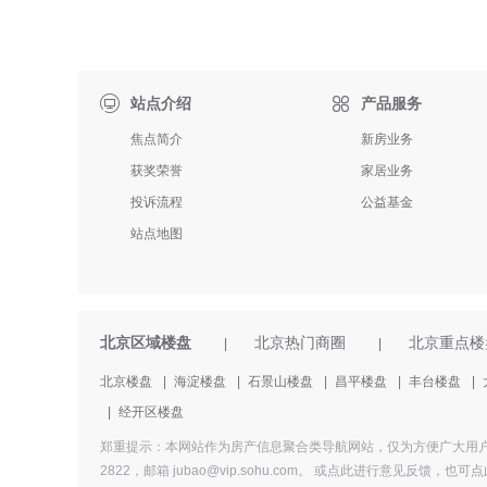

站点介绍
产品服务
焦点简介
新房业务
获奖荣誉
家居业务
投诉流程
公益基金
站点地图
北京区域楼盘
北京热门商圈
北京重点楼
|
|
北京楼盘
|
海淀楼盘
|
石景山楼盘
|
昌平楼盘
|
丰台楼盘
|
|
经开区楼盘
郑重提示：本网站作为房产信息聚合类导航网站，仅为方便广大用户
2822，邮箱 jubao@vip.sohu.com。 或
点此进行意见反馈，
也
可点