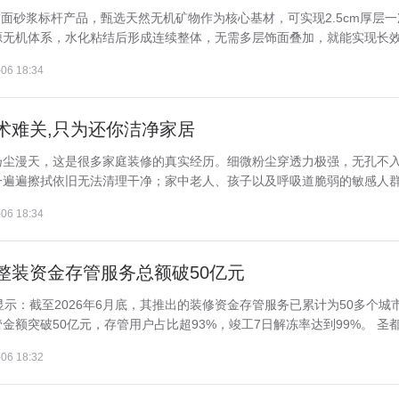
面砂浆标杆产品，甄选天然无机矿物作为核心基材，可实现2.5cm厚层一
无机体系，水化粘结后形成连续整体，无需多层饰面叠加，就能实现长效耐
06 18:34
术难关,只为还你洁净家居
扬尘漫天，这是很多家庭装修的真实经历。细微粉尘穿透力极强，无孔不
遍遍擦拭依旧无法清理干净；家中老人、孩子以及呼吸道脆弱的敏感人群，
06 18:34
整装资金存管服务总额破50亿元
示：截至2026年6月底，其推出的装修资金存管服务已累计为50多个城
额突破50亿元，存管用户占比超93%，竣工7日解冻率达到99%。 圣都整
06 18:32