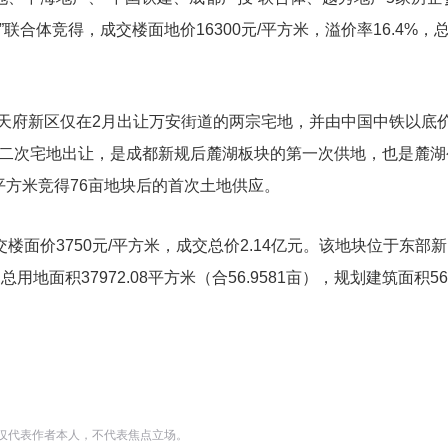
联合体竞得，成交楼面地价16300元/平方米，溢价率16.4%，
，天府新区仅在2月出让万安街道的两宗宅地，并由中国中铁以底价
第二次宅地出让，是成都新规后麓湖板块的第一次供地，也是麓湖
元/平方米竞得76亩地块后的首次土地供应。
面价3750元/平方米，成交总价2.14亿元。该地块位于东部
面积37972.08平方米（合56.9581亩），规划建筑面积569
仅代表作者本人，不代表焦点立场。