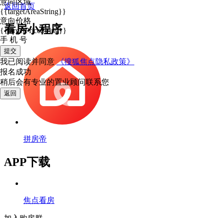
意向区域
返回首页
{{targetAreaString}}
意向价格
看房小程序
{{targetPriceString}}
手 机 号
提交
我已阅读并同意
《搜狐焦点隐私政策》
报名成功
稍后会有专业的置业顾问联系您
返回
拼房帝
APP下载
焦点看房