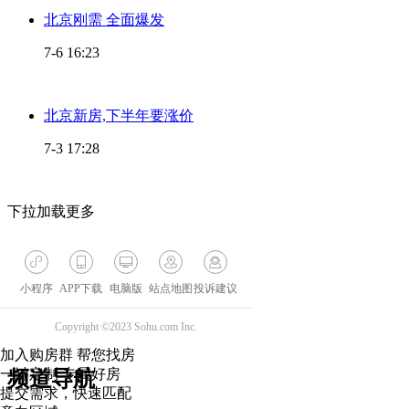
北京刚需 全面爆发
7-6 16:23
北京新房,下半年要涨价
7-3 17:28
下拉加载更多
小程序
APP下载
电脑版
站点地图
投诉建议
Copyright ©2023 Sohu.com Inc.
加入购房群
帮您找房
一键定制
专属好房
频道导航
提交需求，快速匹配