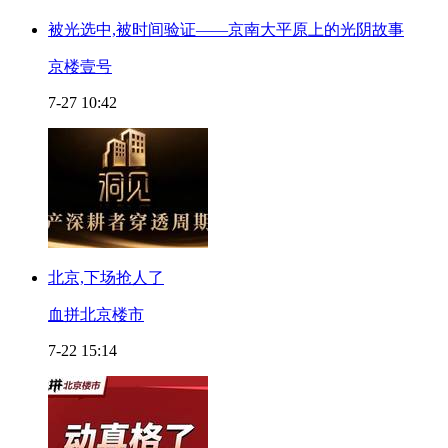
被光选中,被时间验证——京南大平原上的光阴故事
京楼壹号
7-27 10:42
北京,下场抢人了
血拼北京楼市
7-22 15:14