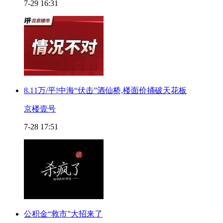
7-29 16:31
8.11万/平!中海“伏击”酒仙桥,楼面价捅破天花板
京楼壹号
7-28 17:51
公积金“救市”大招来了