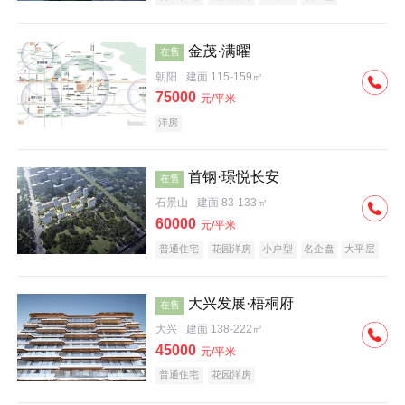
科技住宅
中式地产
河景地产
金茂·满曜
在售
朝阳
建面 115-159㎡
75000
元/平米
洋房
首钢·璟悦长安
在售
石景山
建面 83-133㎡
60000
元/平米
普通住宅
花园洋房
小户型
名企盘
大平层
大兴发展·梧桐府
在售
大兴
建面 138-222㎡
45000
元/平米
普通住宅
花园洋房