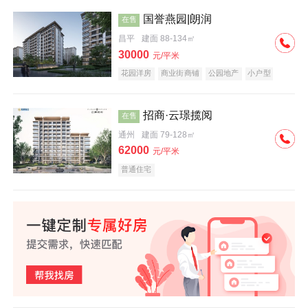
国誉燕园|朗润
在售
昌平
建面 88-134㎡
30000
元/平米
花园洋房
商业街商铺
公园地产
小户型
低总价
名企盘
招商·云璟揽阅
在售
通州
建面 79-128㎡
62000
元/平米
普通住宅