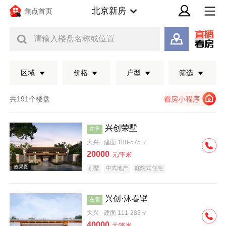
北京新房
焦点首页
请输入楼盘名称或位置
区域
价格
户型
筛选
共191个楼盘
兴创荣墅
在售
大兴
建面 188-575㎡
20000
元/平米
别墅
中式地产
庭院式住宅
兴创·沐春墅
在售
效果图
大兴
建面 111-283㎡
40000
元/平米