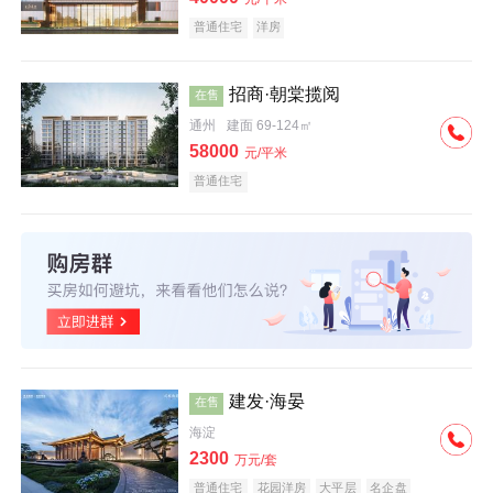
普通住宅
洋房
招商·朝棠揽阅
在售
通州
建面 69-124㎡
58000
元/平米
普通住宅
建发·海晏
在售
海淀
2300
万元/套
普通住宅
花园洋房
大平层
名企盘