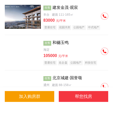
建发金茂·观宸
在售
丰台
建面 111-165㎡
83000
元/平米
普通住宅
花园洋房
公园地产
中式地产
大平层
名企盘
和樾玉鸣
在售
海淀
105000
元/平米
普通住宅
名企盘
公园地产
科技住宅
北京城建·国誉颂
在售
通州
建面 88-158㎡
43000
元/平米
加入购房群
帮您找房
花园洋房
低总价
名企盘
公园地产